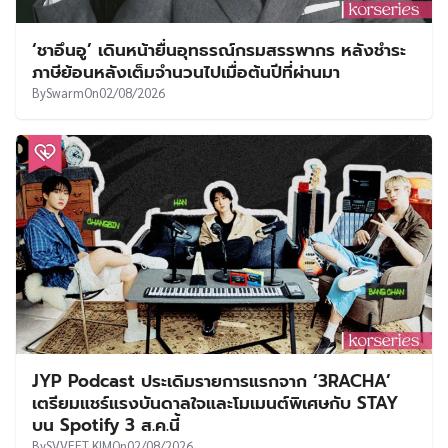
‘ชาอึนอู’ เดินหน้ายื่นอุทธรณ์กรมสรรพากร หลังชำระ
ภาษีย้อนหลังเต็มจำนวนไปเมื่อต้นปีที่ผ่านมา
By
Swarm
On
02/08/2026
JYP Podcast ประเดิมรายการแรกจาก ‘3RACHA’
เตรียมแชร์แรงบันดาลใจและโมเมนต์พิเศษกับ STAY
บน Spotify 3 ส.ค.นี้
By
SVVEET KIM
On
02/08/2026