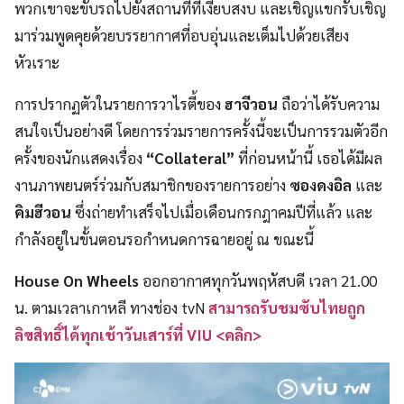
พวกเขาจะขับรถไปยังสถานที่ที่เงียบสงบ และเชิญแขกรับเชิญ
มาร่วมพูดคุยด้วยบรรยากาศที่อบอุ่นและเต็มไปด้วยเสียง
หัวเราะ
การปรากฏตัวในรายการวาไรตี้ของ
ฮาจีวอน
ถือว่าได้รับความ
สนใจเป็นอย่างดี โดยการร่วมรายการครั้งนี้จะเป็นการรวมตัวอีก
ครั้งของนักแสดงเรื่อง
“Collateral”
ที่ก่อนหน้านี้ เธอได้มีผล
งานภาพยนตร์ร่วมกับสมาชิกของรายการอย่าง
ซองดงอิล
และ
คิมฮีวอน
ซึ่งถ่ายทำเสร็จไปเมื่อเดือนกรกฎาคมปีที่แล้ว และ
กำลังอยู่ในขั้นตอนรอกำหนดการฉายอยู่ ณ ขณะนี้
House On Wheels
ออกอากาศทุกวันพฤหัสบดี เวลา 21.00
น. ตามเวลาเกาหลี ทางช่อง tvN
สามารถรับชมซับไทยถูก
ลิขสิทธิ์ได้ทุกเช้าวันเสาร์ที่ VIU <คลิก>