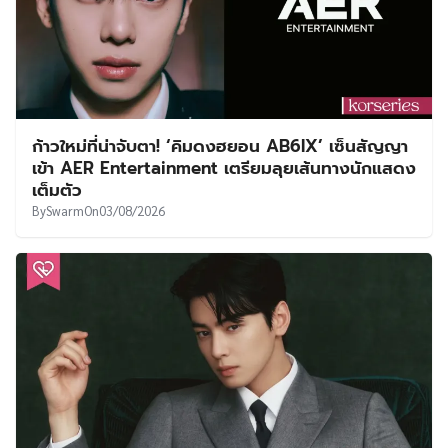
ก้าวใหม่ที่น่าจับตา! ‘คิมดงฮยอน AB6IX’ เซ็นสัญญา
เข้า AER Entertainment เตรียมลุยเส้นทางนักแสดง
เต็มตัว
By
Swarm
On
03/08/2026