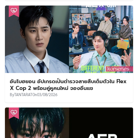
อันโบฮยอน อัปเกรดเป็นตำรวจสายสืบเต็มตัวใน Flex
X Cop 2 พร้อมคู่หูคนใหม่ จองอึนแช
By
TANTARAT
On
03/08/2026