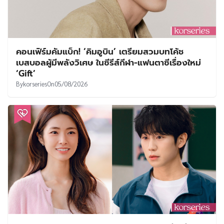
คอนเฟิร์มคัมแบ็ก! ‘คิมอูบิน’ เตรียมสวมบทโค้ช
เบสบอลผู้มีพลังวิเศษ ในซีรีส์กีฬา-แฟนตาซีเรื่องใหม่
‘Gift’
By
korseries
On
05/08/2026