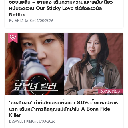
จองแฮอิน – ฮายอง เติมความหวานและเคมีเหนียว
หนึบติดใจใน Our Sticky Love ซีรีส์ออริจินัล
Netflix
By
TANTARAT
On
04/08/2026
‘กงฮโยจิน’ นำทีมโกยเรตติ้งแตะ 8.0% ตั้งแต่สัปดาห์
แรก เดินหน้าภารกิจคุณแม่นักฆ่าใน A Bona Fide
Killer
By
SVVEET KIM
On
03/08/2026