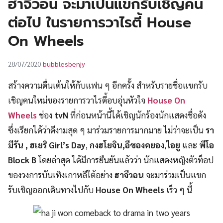
ฮาจีวอน จะมาเป็นแขกรับเชิญคน
UT
ต่อไป ในรายการวาไรตี้ House
On Wheels
bubblesbenjy
28/07/2020
สร้างความตื่นเต้นให้กับแฟน ๆ อีกครั้ง สำหรับรายชื่อแขกรับ
เชิญคนใหม่ของรายการวาไรตี้อบอุ่นหัวใจ
House On
Wheels
ช่อง
tvN
ที่ก่อนหน้านี้ได้เชิญนักร้องนักแสดงชื่อดัง
ซึ่งเรียกได้ว่าดีงามสุด ๆ มาร่วมรายการมากมาย ไม่ว่าจะเป็น
รา
มีรัน , ฮเยริ Girl’s Day
,
กงฮโยจิน,อีซองคยอง
,
ไอยู
และ
พีโอ
Block B
โดยล่าสุด ได้มีการยืนยันแล้วว่า นักแสดงหญิงตัวท็อป
ของวงการบันเทิงเกาหลีใต้อย่าง
ฮาจีวอน
จะมาร่วมเป็นแขก
รับเชิญออกเดินทางไปกับ
House On Wheels
เร็ว ๆ นี้