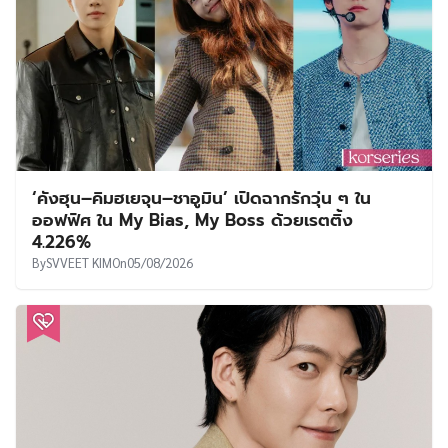
‘คังฮุน–คิมฮเยจุน–ชาอูมิน’ เปิดฉากรักวุ่น ๆ ใน
ออฟฟิศ ใน My Bias, My Boss ด้วยเรตติ้ง
4.226%
By
SVVEET KIM
On
05/08/2026