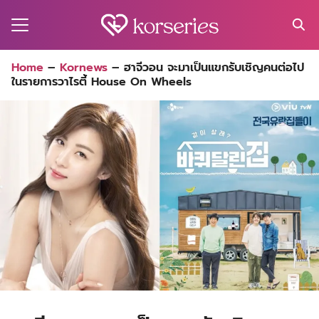
Skip
to
content
Search
Home
–
Kornews
–
ฮาจีวอน จะมาเป็นแขกรับเชิญคนต่อไป
for:
ในรายการวาไรตี้ House On Wheels
MA
ES
CT
EL
UTY
T
EW
US