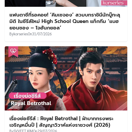
แฟนตาซีที่รอคอย! ‘คิมเซจอง’ สวมบทราชินีนักบู๊ทะลุ
มิติ ในซีรีส์ใหม่ High School Queen แท็กทีม ‘แบฮ
ยอนซอง – โจฮันกยอล’
By
korseries
On
31/07/2026
เรื่องย่อซีรีส์ : Royal Betrothal | ฝ่าบาททรงพระ
เจริญหมื่นปี | สัญญาวิวาห์แห่งราชวงศ์ (2026)
By
SVVEET KIM
On
29/07/2026