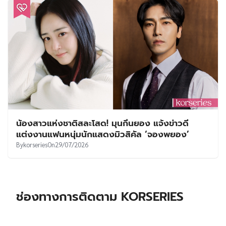
น้องสาวแห่งชาติสละโสด! มุนกึนยอง แจ้งข่าวดี
แต่งงานแฟนหนุ่มนักแสดงมิวสิคัล ‘จองพยอง’
By
korseries
On
29/07/2026
ช่องทางการติดตาม KORSERIES