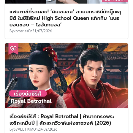
แฟนตาซีที่รอคอย! ‘คิมเซจอง’ สวมบทราชินีนักบู๊ทะลุ
มิติ ในซีรีส์ใหม่ High School Queen แท็กทีม ‘แบฮ
ยอนซอง – โจฮันกยอล’
By
korseries
On
31/07/2026
เรื่องย่อซีรีส์ : Royal Betrothal | ฝ่าบาททรงพระ
เจริญหมื่นปี | สัญญาวิวาห์แห่งราชวงศ์ (2026)
By
SVVEET KIM
On
29/07/2026