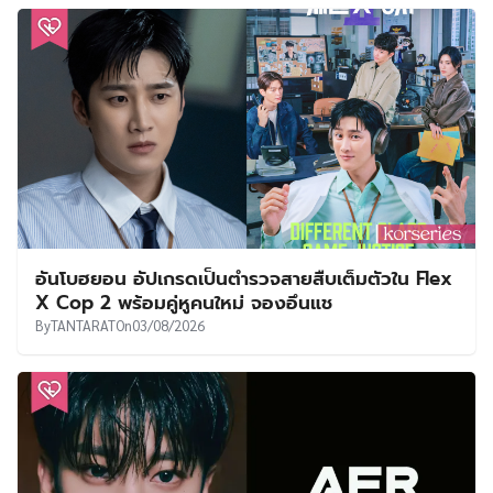
อันโบฮยอน อัปเกรดเป็นตำรวจสายสืบเต็มตัวใน Flex
X Cop 2 พร้อมคู่หูคนใหม่ จองอึนแช
By
TANTARAT
On
03/08/2026