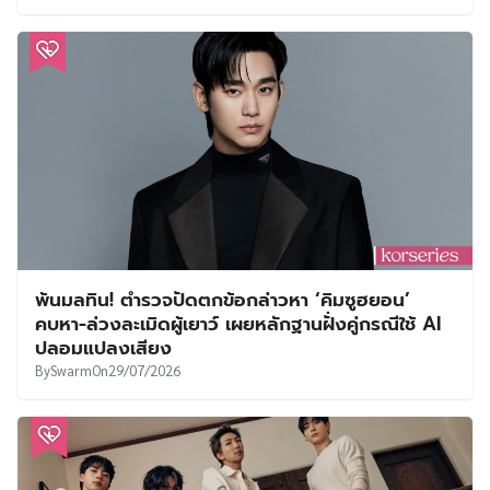
พ้นมลทิน! ตำรวจปัดตกข้อกล่าวหา ‘คิมซูฮยอน’
คบหา-ล่วงละเมิดผู้เยาว์ เผยหลักฐานฝั่งคู่กรณีใช้ AI
ปลอมแปลงเสียง
By
Swarm
On
29/07/2026