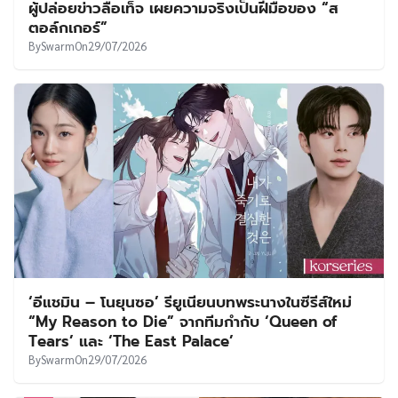
ผู้ปล่อยข่าวลือเท็จ เผยความจริงเป็นฝีมือของ “ส
ตอล์กเกอร์”
By
Swarm
On
29/07/2026
‘อีแชมิน – โนยุนซอ’ รียูเนียนบทพระนางในซีรีส์ใหม่
“My Reason to Die” จากทีมกำกับ ‘Queen of
Tears’ และ ‘The East Palace’
By
Swarm
On
29/07/2026