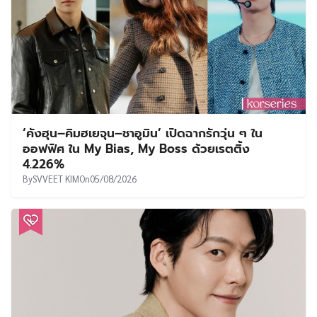
‘คังฮุน–คิมฮเยจุน–ชาอูมิน’ เปิดฉากรักวุ่น ๆ ใน
ออฟฟิศ ใน My Bias, My Boss ด้วยเรตติ้ง
4.226%
By
SVVEET KIM
On
05/08/2026