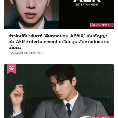
ก้าวใหม่ที่น่าจับตา! ‘คิมดงฮยอน AB6IX’ เซ็นสัญญา
เข้า AER Entertainment เตรียมลุยเส้นทางนักแสดง
เต็มตัว
By
Swarm
On
03/08/2026