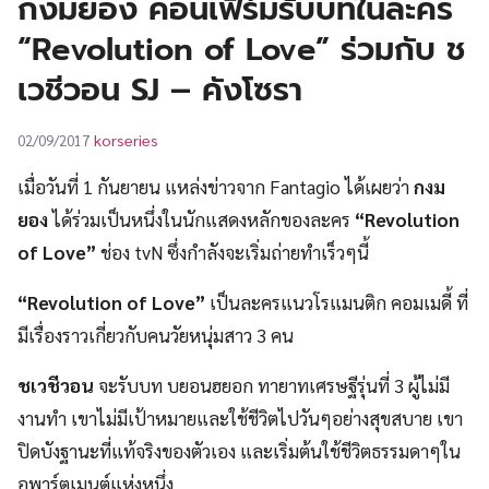
กงมยอง คอนเฟิร์มรับบทในละคร
UT
“Revolution of Love” ร่วมกับ ช
เวชีวอน SJ – คังโซรา
korseries
02/09/2017
เมื่อวันที่ 1 กันยายน แหล่งข่าวจาก Fantagio ได้เผยว่า
กงม
ยอง
ได้ร่วมเป็นหนึ่งในนักแสดงหลักของละคร
“Revolution
of Love”
ช่อง tvN ซึ่งกำลังจะเริ่มถ่ายทำเร็วๆนี้
“Revolution of Love”
เป็นละครแนวโรแมนติก คอมเมดี้ ที่
มีเรื่องราวเกี่ยวกับคนวัยหนุ่มสาว 3 คน
ชเวชีวอน
จะรับบท บยอนฮยอก ทายาทเศรษฐีรุ่นที่ 3 ผู้ไม่มี
งานทำ เขาไม่มีเป้าหมายและใช้ชีวิตไปวันๆอย่างสุขสบาย เขา
ปิดบังฐานะที่แท้จริงของตัวเอง และเริ่มต้นใช้ชีวิตธรรมดาๆใน
อพาร์ตเมนต์แห่งหนึ่ง