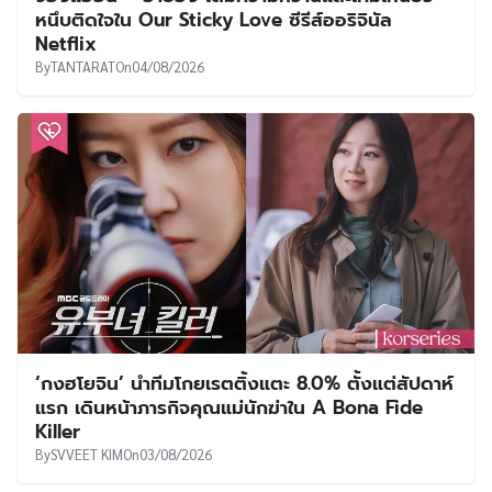
หนึบติดใจใน Our Sticky Love ซีรีส์ออริจินัล
Netflix
By
TANTARAT
On
04/08/2026
‘กงฮโยจิน’ นำทีมโกยเรตติ้งแตะ 8.0% ตั้งแต่สัปดาห์
แรก เดินหน้าภารกิจคุณแม่นักฆ่าใน A Bona Fide
Killer
By
SVVEET KIM
On
03/08/2026