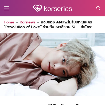
Skip
to
content
Search
Home
–
Kornews
–
กงมยอง คอนเฟิร์มรับบทในละคร
for:
“Revolution of Love” ร่วมกับ ชเวชีวอน SJ – คังโซรา
MA
ES
CT
EL
UTY
T
EW
US