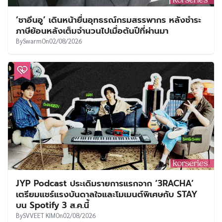
‘ชาอึนอู’ เดินหน้ายื่นอุทธรณ์กรมสรรพากร หลังชำระ
ภาษีย้อนหลังเต็มจำนวนไปเมื่อต้นปีที่ผ่านมา
By
Swarm
On
02/08/2026
JYP Podcast ประเดิมรายการแรกจาก ‘3RACHA’
เตรียมแชร์แรงบันดาลใจและโมเมนต์พิเศษกับ STAY
บน Spotify 3 ส.ค.นี้
By
SVVEET KIM
On
02/08/2026