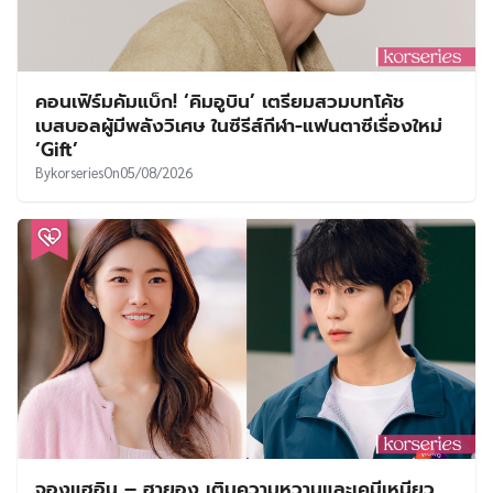
คอนเฟิร์มคัมแบ็ก! ‘คิมอูบิน’ เตรียมสวมบทโค้ช
เบสบอลผู้มีพลังวิเศษ ในซีรีส์กีฬา-แฟนตาซีเรื่องใหม่
‘Gift’
By
korseries
On
05/08/2026
จองแฮอิน – ฮายอง เติมความหวานและเคมีเหนียว