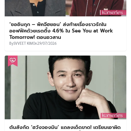
‘ซออินกุก – พัคจีฮยอน’ ส่งท้ายเรื่องราวรักใน
ออฟฟิศด้วยเรตติ้ง 4.6% ใน See You at Work
Tomorrow! ตอนอวสาน
By
SVVEET KIM
On
29/07/2026
ต้นสังกัด ‘ฮวังจองมิน’ แถลงเด็ดขาด! เตรียมเอาผิด