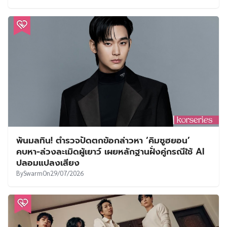
พ้นมลทิน! ตำรวจปัดตกข้อกล่าวหา ‘คิมซูฮยอน’
คบหา-ล่วงละเมิดผู้เยาว์ เผยหลักฐานฝั่งคู่กรณีใช้ AI
ปลอมแปลงเสียง
By
Swarm
On
29/07/2026