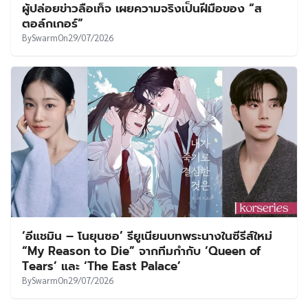
ผู้ปล่อยข่าวลือเท็จ เผยความจริงเป็นฝีมือของ “ส
ตอล์กเกอร์”
By
Swarm
On
29/07/2026
‘อีแชมิน – โนยุนซอ’ รียูเนียนบทพระนางในซีรีส์ใหม่
“My Reason to Die” จากทีมกำกับ ‘Queen of
Tears’ และ ‘The East Palace’
By
Swarm
On
29/07/2026