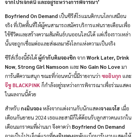
จากโปรเจ็กต์นี้ และอยู่ระหว่างการพิจารณา’
Boyfriend On Demand
เป็นซีรีส์โรแมนติกบนโลกเสมือน
จริง ที่เปิดพื้นที่ให้ผู้คนสามารถสมัครบริการแฟนรายเดือนเพื่อ
ใช้ชีวิตและสร้างความสัมพันธ์บนออนไลน์ได้ แต่เรื่องราวเหล่า
นั้นจะถูกเชื่อมต่อและส่งผลมายังโลกแห่งความเป็นจริง
ซีรีส์เรื่องนี้ยังได้
ผู้กำกับคิมจองชิก
จาก
Work Later, Drink
Now
,
Strong Girl Namsoon
และ
No Gain No Love
มา
การันตีความสนุก ขณะที่ก่อนหน้านี้มีรายงานว่า
ซออินกุก
และ
จีซู BLACKPINK
ก็กำลังอยู่ระหว่างการพิจารณาเพื่อร่วมแสดง
ในผลงานนี้ด้วย
สำหรับ
กงมินจอง
หลังจากแต่งงานกับนักแสดง
จางแจโฮ
เมื่อ
เดือนกันยายน 2024 เธอและสามีก็ได้ต้อนรับลูกสาวคนแรกใน
เดือนมกราคมที่ผ่านมา จึงคาดว่า
Boyfriend On Demand
อาจเป็นโปรเจ็กต์แรกที่
กงมินจอง
จะคัมแบ็กมารับงานแสดงให้