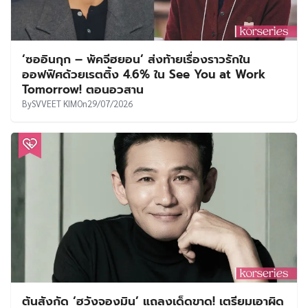
‘ซออินกุก – พัคจีฮยอน’ ส่งท้ายเรื่องราวรักใน
ออฟฟิศด้วยเรตติ้ง 4.6% ใน See You at Work
Tomorrow! ตอนอวสาน
By
SVVEET KIM
On
29/07/2026
ต้นสังกัด ‘ฮวังจองมิน’ แถลงเด็ดขาด! เตรียมเอาผิด