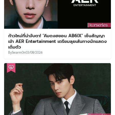
ก้าวใหม่ที่น่าจับตา! ‘คิมดงฮยอน AB6IX’ เซ็นสัญญา
เข้า AER Entertainment เตรียมลุยเส้นทางนักแสดง
เต็มตัว
By
Swarm
On
03/08/2026