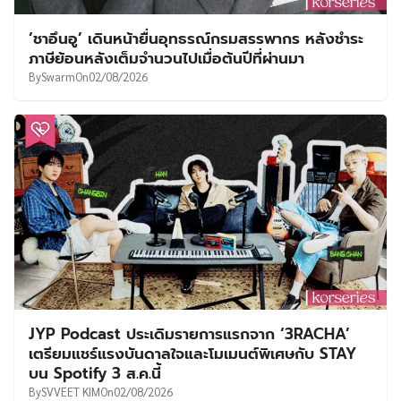
‘ชาอึนอู’ เดินหน้ายื่นอุทธรณ์กรมสรรพากร หลังชำระ
ภาษีย้อนหลังเต็มจำนวนไปเมื่อต้นปีที่ผ่านมา
By
Swarm
On
02/08/2026
JYP Podcast ประเดิมรายการแรกจาก ‘3RACHA’
เตรียมแชร์แรงบันดาลใจและโมเมนต์พิเศษกับ STAY
บน Spotify 3 ส.ค.นี้
By
SVVEET KIM
On
02/08/2026