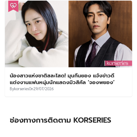
น้องสาวแห่งชาติสละโสด! มุนกึนยอง แจ้งข่าวดี
แต่งงานแฟนหนุ่มนักแสดงมิวสิคัล ‘จองพยอง’
By
korseries
On
29/07/2026
ช่องทางการติดตาม KORSERIES