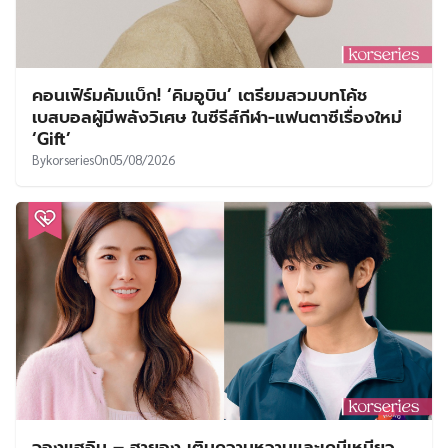
คอนเฟิร์มคัมแบ็ก! ‘คิมอูบิน’ เตรียมสวมบทโค้ช
เบสบอลผู้มีพลังวิเศษ ในซีรีส์กีฬา-แฟนตาซีเรื่องใหม่
‘Gift’
By
korseries
On
05/08/2026
จองแฮอิน – ฮายอง เติมความหวานและเคมีเหนียว