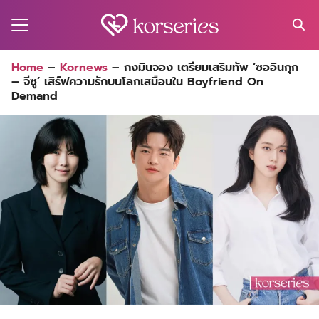
Skip
to
content
Search
Home
–
Kornews
–
กงมินจอง เตรียมเสริมทัพ ‘ซออินกุก
for:
– จีซู’ เสิร์ฟความรักบนโลกเสมือนใน Boyfriend On
MA
Demand
ES
CT
EL
UTY
T
EW
US