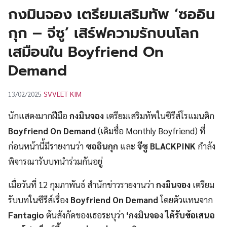
UT
กงมินจอง เตรียมเสริมทัพ ‘ซออิน
กุก – จีซู’ เสิร์ฟความรักบนโลก
เสมือนใน Boyfriend On
Demand
SVVEET KIM
13/02/2025
นักแสดงมากฝีมือ
กงมินจอง
เตรียมเสริมทัพในซีรีส์โรแมนติก
Boyfriend On Demand
(เดิมชื่อ Monthly Boyfriend) ที่
ก่อนหน้านี้มีรายงานว่า
ซออินกุก
และ
จีซู BLACKPINK
กำลัง
พิจารณารับบทนำร่วมกันอยู่
เมื่อวันที่ 12 กุมภาพันธ์ สำนักข่าวรายงานว่า
กงมินจอง
เตรียม
รับบทในซีรีส์เรื่อง
Boyfriend On Demand
โดยตัวแทนจาก
Fantagio
ต้นสังกัดของเธอระบุว่า
‘กงมินจอง ได้รับข้อเสนอ