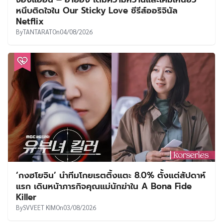
หนึบติดใจใน Our Sticky Love ซีรีส์ออริจินัล
Netflix
By
TANTARAT
On
04/08/2026
‘กงฮโยจิน’ นำทีมโกยเรตติ้งแตะ 8.0% ตั้งแต่สัปดาห์
แรก เดินหน้าภารกิจคุณแม่นักฆ่าใน A Bona Fide
Killer
By
SVVEET KIM
On
03/08/2026