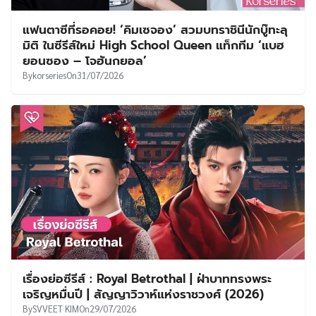
แฟนตาซีที่รอคอย! ‘คิมเซจอง’ สวมบทราชินีนักบู๊ทะลุ
มิติ ในซีรีส์ใหม่ High School Queen แท็กทีม ‘แบฮ
ยอนซอง – โจฮันกยอล’
By
korseries
On
31/07/2026
เรื่องย่อซีรีส์ : Royal Betrothal | ฝ่าบาททรงพระ
เจริญหมื่นปี | สัญญาวิวาห์แห่งราชวงศ์ (2026)
By
SVVEET KIM
On
29/07/2026