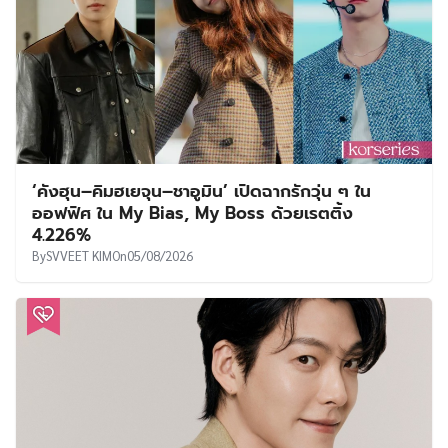
‘คังฮุน–คิมฮเยจุน–ชาอูมิน’ เปิดฉากรักวุ่น ๆ ใน
ออฟฟิศ ใน My Bias, My Boss ด้วยเรตติ้ง
4.226%
By
SVVEET KIM
On
05/08/2026