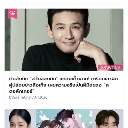
ต้นสังกัด ‘ฮวังจองมิน’ แถลงเด็ดขาด! เตรียมเอาผิด
ผู้ปล่อยข่าวลือเท็จ เผยความจริงเป็นฝีมือของ “ส
ตอล์กเกอร์”
By
Swarm
On
29/07/2026