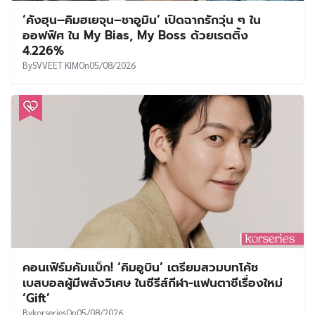
‘คังฮุน–คิมฮเยจุน–ชาอูมิน’ เปิดฉากรักวุ่น ๆ ใน
ออฟฟิศ ใน My Bias, My Boss ด้วยเรตติ้ง
4.226%
By
SVVEET KIM
On
05/08/2026
คอนเฟิร์มคัมแบ็ก! ‘คิมอูบิน’ เตรียมสวมบทโค้ช
เบสบอลผู้มีพลังวิเศษ ในซีรีส์กีฬา-แฟนตาซีเรื่องใหม่
‘Gift’
By
korseries
On
05/08/2026