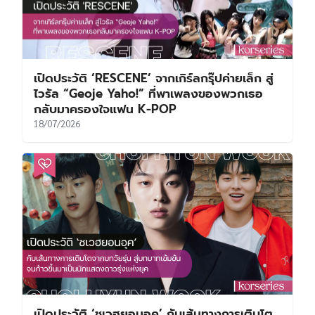
เปิดประวัติ ‘RESCENE’ จากเกิร์ลกรุ๊ปค่ายเล็ก สู่
ไวรัล “Geoje Yaho!” ที่พาเพลงของพวกเธอ
กลับมาครองใจแฟน K-POP
18/07/2026
เปิดประวัติ ‘ชเวฮยอนอุค’ กับเส้นทางการเติบโต