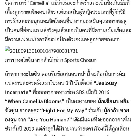
จัดการบาร์ ‘Camellia’ แม้ว่าเธอจะกำพร้าและเป็นซิงเกิ้ลมัมที่
เลี้ยงลูกชายเพียงคนเดียว แต่เธอเป็นผู้หญิงประเภทที่รู้จักวิธี
การรักและทะนุถนอมจิตใจคนอื่น หากมองเผินๆเธออาจจะดู
เป็นคนที่อ่อนแอ แต่จริงๆแล้วเธอเป็นคนที่มีความเข้มแข็งและ
มีความแน่วแน่เวลาที่จะปกป้องตัวเองและลูกชายของเธอ
ภาพ กงฮโยจิน จากสำนักข่าว Sports Chosun
ถ้าหาก
กงฮโยจิน
ตอบรับข้อเสนอบทนำนี้ จะถือเป็นการคัม
แบคงานละครครั้งแรกในรอบ 3 ปี นับตั้งแต่
“Jealousy
Incarnate”
ที่ออกอากาศทางช่อง SBS เมื่อปี 2016
“When Camellia Blooms”
เป็นผลงานของ
นักเขียนบทอิม
ซังชุน
จากละคร
“Fight For My Way”
ร่วมกับ
ผู้กำกับชาย
องจุน
จาก
“Are You Human?”
เดิมมีแผนที่จะออกอากาศใน
ช่วงต้นปี 2019 แต่ล่าสุดได้มีรายงานว่าละครเรื่องนี้ได้ถูกเลื่อน