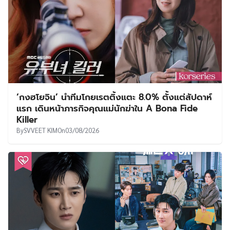
‘กงฮโยจิน’ นำทีมโกยเรตติ้งแตะ 8.0% ตั้งแต่สัปดาห์
แรก เดินหน้าภารกิจคุณแม่นักฆ่าใน A Bona Fide
Killer
By
SVVEET KIM
On
03/08/2026