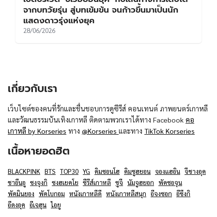
จากบทวัยรุ่น สู่บทเข้มข้น จนก้าวขึ้นมาเป็นนัก
แสดงดาวรุ่งแห่งยุค
28/06/2026
เกี่ยวกับเรา
เว็บไซต์ของคนที่รักและชื่นชอบการดูซีรีส์ คอนเทนต์ ภาพยนตร์เกาหลี
และวัฒนธรรมบันเทิงเกาหลี ติดตามพวกเราได้ทาง Facebook
คอ
เกาหลี by Korseries
ทาง
@Korseries
และทาง
TikTok Korseries
เนื้อหายอดฮิต
BLACKPINK
BTS
TOP30
YG
คิมซอนโฮ
คิมซูฮยอน
จองแฮอิน
จีชางอุค
ชาอึนอู
ซงจุงกิ
ซงฮเยคโย
ซีรีส์เกาหลี
ซูจี
นัมจูฮยอก
พัคซอจุน
พัคมินยอง
พัคโบกอม
หนังเกาหลีดี
หนังเกาหลีสนุก
อีจงซอก
อีซึงกิ
อีดงอุค
อีเจฮุน
ไอยู