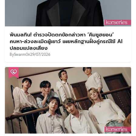
พ้นมลทิน! ตำรวจปัดตกข้อกล่าวหา ‘คิมซูฮยอน’
คบหา-ล่วงละเมิดผู้เยาว์ เผยหลักฐานฝั่งคู่กรณีใช้ AI
ปลอมแปลงเสียง
By
Swarm
On
29/07/2026