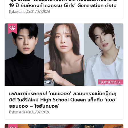
19 ปี ยันยังคงทำกิจกรรม Girls’ Generation ต่อไป
By
korseries
On
31/07/2026
แฟนตาซีที่รอคอย! ‘คิมเซจอง’ สวมบทราชินีนักบู๊ทะลุ
มิติ ในซีรีส์ใหม่ High School Queen แท็กทีม ‘แบฮ
ยอนซอง – โจฮันกยอล’
By
korseries
On
31/07/2026