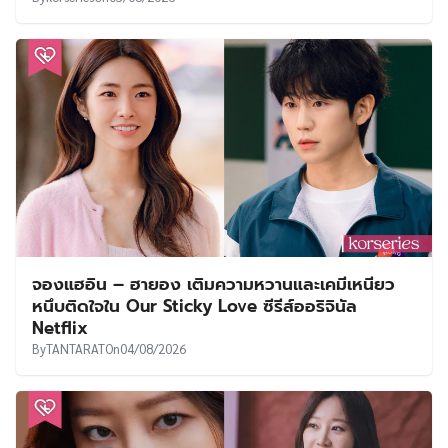
จองแฮอิน – ฮายอง เติมความหวานและเคมีเหนียว
หนึบติดใจใน Our Sticky Love ซีรีส์ออริจินัล
Netflix
By
TANTARAT
On
04/08/2026