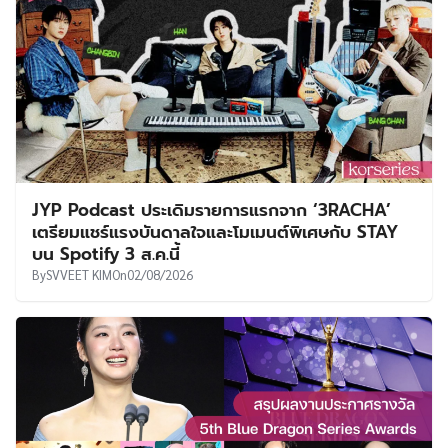
JYP Podcast ประเดิมรายการแรกจาก ‘3RACHA’
เตรียมแชร์แรงบันดาลใจและโมเมนต์พิเศษกับ STAY
บน Spotify 3 ส.ค.นี้
By
SVVEET KIM
On
02/08/2026