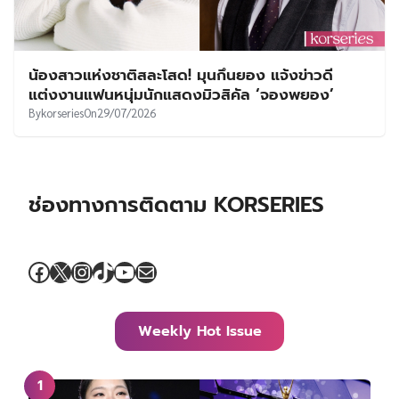
น้องสาวแห่งชาติสละโสด! มุนกึนยอง แจ้งข่าวดี
แต่งงานแฟนหนุ่มนักแสดงมิวสิคัล ‘จองพยอง’
By
korseries
On
29/07/2026
ช่องทางการติดตาม KORSERIES
Facebook
X
Instagram
TikTok
YouTube
Mail
Weekly Hot Issue