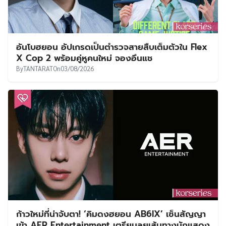
อันโบฮยอน อัปเกรดเป็นตำรวจสายสืบเต็มตัวใน Flex
X Cop 2 พร้อมคู่หูคนใหม่ จองอึนแช
By
TANTARAT
On
03/08/2026
ก้าวใหม่ที่น่าจับตา! ‘คิมดงฮยอน AB6IX’ เซ็นสัญญา
เข้า AER Entertainment เตรียมลุยเส้นทางนักแสดง