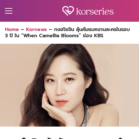
Skip
to
content
Search
Home
–
Kornews
–
กงฮโยจิน ลุ้นคัมแบคงานละครในรอบ
for:
3 ปี ใน “When Camellia Blooms” ช่อง KBS
MA
ES
CT
EL
UTY
T
EW
US