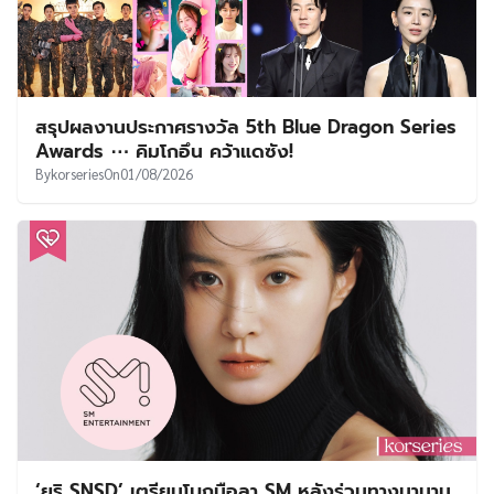
สรุปผลงานประกาศรางวัล 5th Blue Dragon Series
Awards ⋯ คิมโกอึน คว้าแดซัง!
By
korseries
On
01/08/2026
‘ยูริ SNSD’ เตรียมโบกมือลา SM หลังร่วมทางมานาน