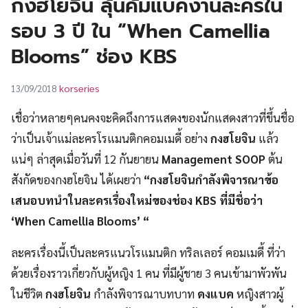
กงฮโยจิน ลุ้นคัมแบคงานละครใน
UT
รอบ 3 ปี ใน “When Camellia
Blooms” ช่อง KBS
korseries
13/09/2018
เชื่อว่าหลายๆคนคงจะคิดถึงการแสดงของนักแสดงสาวที่ขึ้นชื่อ
ว่าเป็นเจ้าแม่ละครโรแมนติกคอมเมดี้ อย่าง
กงฮโยจิน
แล้ว
แน่ๆ ล่าสุดเมื่อวันที่ 12 กันยายน
Management SOOP
ต้น
สังกัดของกงฮโยจิน ได้เผยว่า
“กงฮโยจินกำลังพิจารณาข้อ
เสนอบทนำในละครเรื่องใหม่ของช่อง KBS ที่มีชื่อว่า
‘When Camellia Blooms’ “
ละครเรื่องนี้เป็นละครแนวโรแมนติก ทริลเลอร์ คอมเมดี้ ที่ว่า
ด้วยเรื่องราวเกี่ยวกับผู้หญิง 1 คน ที่มีผู้ชาย 3 คนเข้ามาพัวพัน
ในชีวิต
กงฮโยจิน
กำลังพิจารณาบทบาท
ดงแบค
หญิงสาวผู้