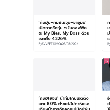
‘คังฮุน–คิมฮเยจุน–ชาอูมิน’
ค
เปิดฉากรักวุ่น ๆ ในออฟฟิศ
เ
ใน My Bias, My Boss ด้วย
ม
เรตติ้ง 4.226%
แ
By
SVVEET KIM
On
05/08/2026
B
‘กงฮโยจิน’ นำทีมโกยเรตติ้ง
อ
แตะ 8.0% ตั้งแต่สัปดาห์แรก
ต
เดินหน้าภารกิจคุณแม่นักฆ่าใน
X