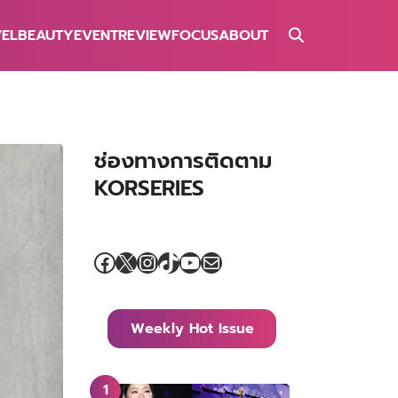
VEL
BEAUTY
EVENT
REVIEW
FOCUS
ABOUT
ช่องทางการติดตาม
KORSERIES
Facebook
X
Instagram
TikTok
YouTube
Mail
Weekly Hot Issue