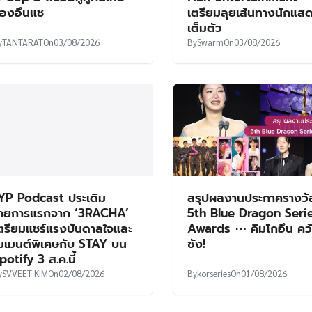
องอึนแช
เตรียมลุยเส้นทางนักแส
เต็มตัว
y
TANTARAT
On
03/08/2026
By
Swarm
On
03/08/2026
YP Podcast ประเดิม
สรุปผลงานประกาศรางวั
ายการแรกจาก ‘3RACHA’
5th Blue Dragon Seri
ตรียมแชร์แรงบันดาลใจและ
Awards ⋯ คิมโกอึน คว
มเมนต์พิเศษกับ STAY บน
ซัง!
potify 3 ส.ค.นี้
y
SVVEET KIM
On
02/08/2026
By
korseries
On
01/08/2026