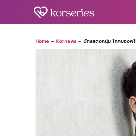
Skip
to
content
S
fo
Home
–
Kornews
–
นักแสดงหนุ่ม โกคยองพโย 