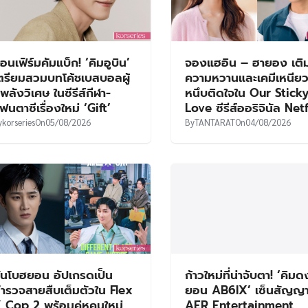
อนเฟิร์มคัมแบ็ก! ‘คิมอูบิน’
จองแฮอิน – ฮายอง เติ
ตรียมสวมบทโค้ชเบสบอลผู้
ความหวานและเคมีเหนีย
ีพลังวิเศษ ในซีรีส์กีฬา-
หนึบติดใจใน Our Stick
ฟนตาซีเรื่องใหม่ ‘Gift’
Love ซีรีส์ออริจินัล Net
y
korseries
On
05/08/2026
By
TANTARAT
On
04/08/2026
ันโบฮยอน อัปเกรดเป็น
ก้าวใหม่ที่น่าจับตา! ‘คิม
ำรวจสายสืบเต็มตัวใน Flex
ยอน AB6IX’ เซ็นสัญญาเ
 Cop 2 พร้อมคู่หูคนใหม่
AER Entertainment