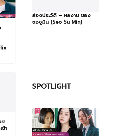
ส่องประวัติ – ผลงาน ของ
ซอซูมิน (Seo Su Min)
ม
ว
y
flix
SPOTLIGHT
ดงฮ
ข้า