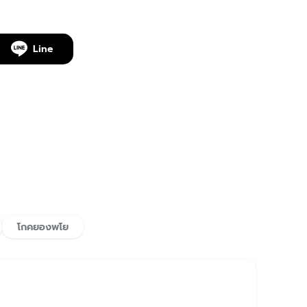
Line
โกคยองพโย