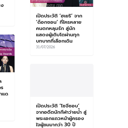
ดง
เปิดประวัติ ‘ฮเยริ’ จาก
‘ด็อกซอน’ ที่ใครหลาย
คนตกหลุมรัก สู่นัก
แสดงผู้เติบโตผ่านทุก
บทบาทที่เลือกเดิน
31/07/2026
ล
es
้าแด
เปิดประวัติ ‘โซจีซอบ’
จากอดีตนักกีฬาว่ายน้ำ สู่
พระเอกแถวหน้าผู้ครอง
ใจผู้ชมมากว่า 30 ปี