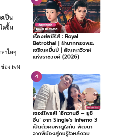
ะเป็น
โตขึ้น
เรื่องย่อซีรีส์ : Royal
Betrothal | ฝ่าบาททรงพระ
เจริญหมื่นปี | สัญญาวิวาห์
์อำลาใดๆ
แห่งราชวงศ์ (2026)
่อง tvN
เซอร์ไพรส์! ‘อีกวานฮี – ยูชี
อึน’ จาก Single’s Inferno 3
เปิดตัวคบหาดูใจกัน พัฒนา
จากพี่น้องสู่คนรู้ใจหลังจบ