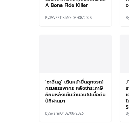
A Bona Fide Killer
จ
By
SVVEET KIM
On
03/08/2026
B
‘ชาอึนอู’ เดินหน้ายื่นอุทธรณ์
J
กรมสรรพากร หลังชำระภาษี
ร
ย้อนหลังเต็มจำนวนไปเมื่อต้น
เ
ปีที่ผ่านมา
โ
S
By
Swarm
On
02/08/2026
B