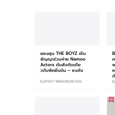
ยองฮุน THE BOYZ เซ็น
B
สัญญาร่วมค่าย Namoo
ค
Actors ต้นสังกัดเดีย
พ
วกับพัคอึนบิน – ซงคัง
ห
ก
By
SVVEET KIM
On
08/08/2026
B