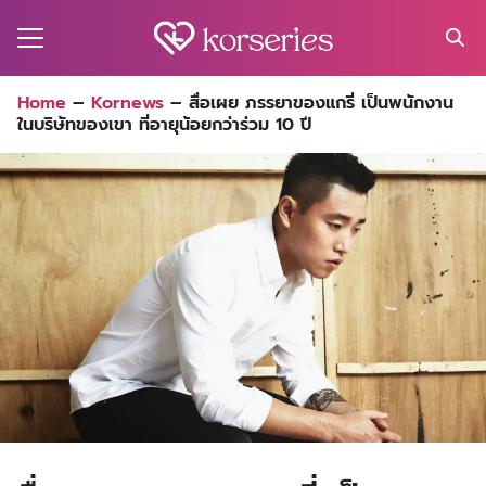
Skip
to
content
Search
Home
–
Kornews
–
สื่อเผย ภรรยาของแกรี่ เป็นพนักงาน
for:
ในบริษัทของเขา ที่อายุน้อยกว่าร่วม 10 ปี
MA
ES
CT
EL
UTY
T
EW
US