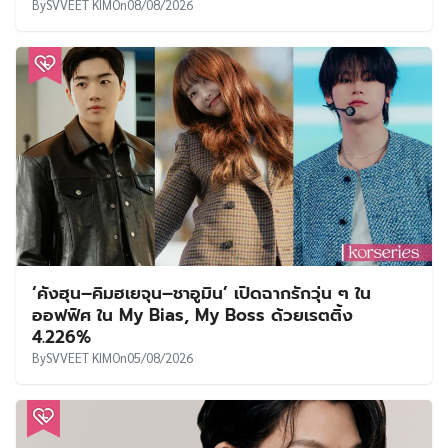
By
SVVEET KIM
On
08/08/2026
‘คังฮุน–คิมฮเยจุน–ชาอูมิน’ เปิดฉากรักวุ่น ๆ ใน
ออฟฟิศ ใน My Bias, My Boss ด้วยเรตติ้ง
4.226%
By
SVVEET KIM
On
05/08/2026