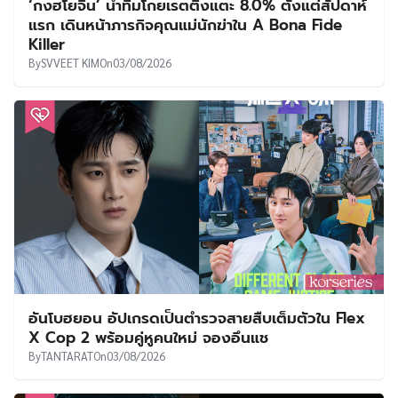
‘กงฮโยจิน’ นำทีมโกยเรตติ้งแตะ 8.0% ตั้งแต่สัปดาห์
แรก เดินหน้าภารกิจคุณแม่นักฆ่าใน A Bona Fide
Killer
By
SVVEET KIM
On
03/08/2026
อันโบฮยอน อัปเกรดเป็นตำรวจสายสืบเต็มตัวใน Flex
X Cop 2 พร้อมคู่หูคนใหม่ จองอึนแช
By
TANTARAT
On
03/08/2026