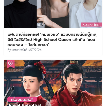
แฟนตาซีที่รอคอย! ‘คิมเซจอง’ สวมบทราชินีนักบู๊ทะลุ
มิติ ในซีรีส์ใหม่ High School Queen แท็กทีม ‘แบฮ
ยอนซอง – โจฮันกยอล’
By
korseries
On
31/07/2026