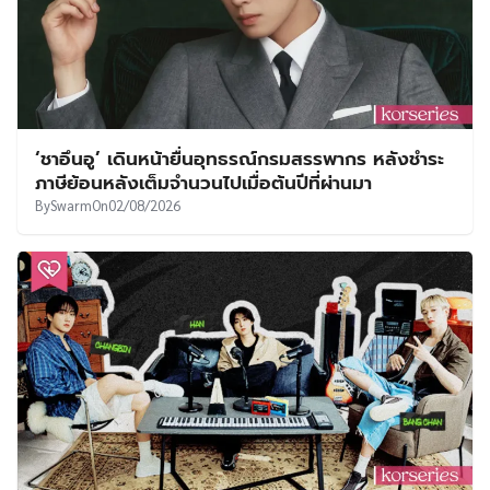
‘ชาอึนอู’ เดินหน้ายื่นอุทธรณ์กรมสรรพากร หลังชำระ
ภาษีย้อนหลังเต็มจำนวนไปเมื่อต้นปีที่ผ่านมา
By
Swarm
On
02/08/2026