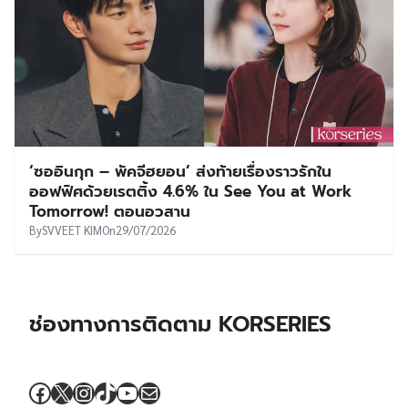
‘ซออินกุก – พัคจีฮยอน’ ส่งท้ายเรื่องราวรักใน
ออฟฟิศด้วยเรตติ้ง 4.6% ใน See You at Work
Tomorrow! ตอนอวสาน
By
SVVEET KIM
On
29/07/2026
ช่องทางการติดตาม KORSERIES
Facebook
X
Instagram
TikTok
YouTube
Mail