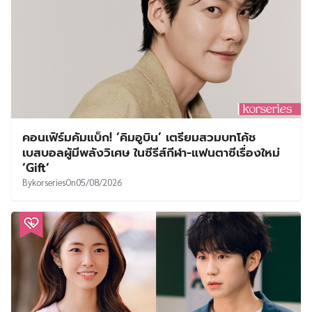
คอนเฟิร์มคัมแบ็ก! ‘คิมอูบิน’ เตรียมสวมบทโค้ช
เบสบอลผู้มีพลังวิเศษ ในซีรีส์กีฬา-แฟนตาซีเรื่องใหม่
‘Gift’
By
korseries
On
05/08/2026