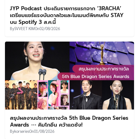
JYP Podcast ประเดิมรายการแรกจาก ‘3RACHA’
เตรียมแชร์แรงบันดาลใจและโมเมนต์พิเศษกับ STAY
บน Spotify 3 ส.ค.นี้
By
SVVEET KIM
On
02/08/2026
สรุปผลงานประกาศรางวัล 5th Blue Dragon Series
Awards ⋯ คิมโกอึน คว้าแดซัง!
By
korseries
On
01/08/2026