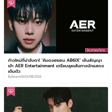
ก้าวใหม่ที่น่าจับตา! ‘คิมดงฮยอน AB6IX’ เซ็นสัญญา
เข้า AER Entertainment เตรียมลุยเส้นทางนักแสดง
เต็มตัว
By
Swarm
On
03/08/2026