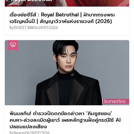
เรื่องย่อซีรีส์ : Royal Betrothal | ฝ่าบาททรงพระ
เจริญหมื่นปี | สัญญาวิวาห์แห่งราชวงศ์ (2026)
By
SVVEET KIM
On
29/07/2026
พ้นมลทิน! ตำรวจปัดตกข้อกล่าวหา ‘คิมซูฮยอน’
คบหา-ล่วงละเมิดผู้เยาว์ เผยหลักฐานฝั่งคู่กรณีใช้ AI
ปลอมแปลงเสียง
By
Swarm
On
29/07/2026