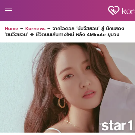
Skip
to
content
Search
Home
–
Kornews
–
จากไอดอล ‘นัมจีฮยอน’ สู่ นักแสดง
for:
‘ซนจีฮยอน’ ❖ ชีวิตบนเส้นทางใหม่ หลัง 4Minute ยุบวง
MA
ES
CT
EL
UTY
T
EW
US