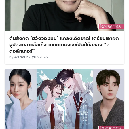
ต้นสังกัด ‘ฮวังจองมิน’ แถลงเด็ดขาด! เตรียมเอาผิด
ผู้ปล่อยข่าวลือเท็จ เผยความจริงเป็นฝีมือของ “ส
ตอล์กเกอร์”
By
Swarm
On
29/07/2026