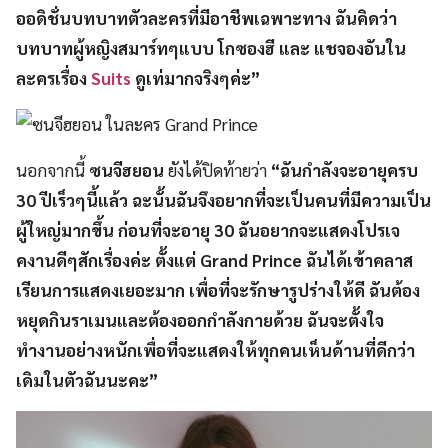
ออดิชั่นบทบาทตัวละครที่มีอาชีพเฉพาะทาง ฉันคิดว่า
บทบาทผู้หญิงสมาร์ทๆแบบ โกซองฮี และ แชจองอันใน
ละครเรื่อง
Suits
ดูเท่มากจริงๆค่ะ”
นอกจากนี้
ซนจีฮยอน
ยังได้ปิดท้ายว่า
“ฉันกำลังจะอายุครบ
30 ปีเร็วๆนี้แล้ว ฉะนั้นฉันจึงอยากที่จะเป็นคนที่มีความเป็น
ผู้ใหญ่มากขึ้น ก่อนที่จะอายุ 30 ฉันอยากจะแสดงโปรเจ
คงานดีๆสักเรื่องค่ะ ตั้งแต่ Grand Prince ฉันได้เข้าคลาส
เรียนการแสดงเยอะมาก เพื่อที่จะรักษารูปร่างให้ดี ฉันต้อง
หยุดกินราเมนและต้องออกกำลังกายด้วย ฉันจะตั้งใจ
ทำงานอย่างหนักเพื่อที่จะแสดงให้ทุกคนเห็นด้านที่ดีกว่า
เดิมในตัวฉันนะคะ”