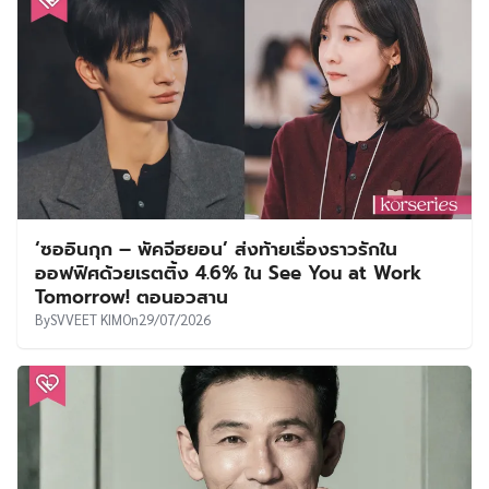
‘ซออินกุก – พัคจีฮยอน’ ส่งท้ายเรื่องราวรักใน
ออฟฟิศด้วยเรตติ้ง 4.6% ใน See You at Work
Tomorrow! ตอนอวสาน
By
SVVEET KIM
On
29/07/2026