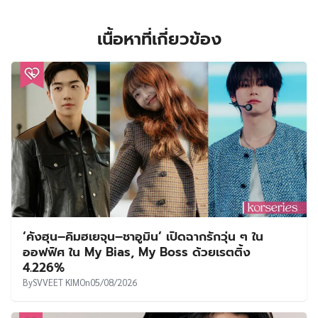
เนื้อหาที่เกี่ยวข้อง
‘คังฮุน–คิมฮเยจุน–ชาอูมิน’ เปิดฉากรักวุ่น ๆ ใน
ออฟฟิศ ใน My Bias, My Boss ด้วยเรตติ้ง
4.226%
By
SVVEET KIM
On
05/08/2026