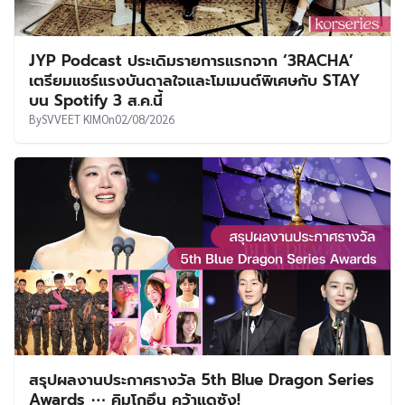
JYP Podcast ประเดิมรายการแรกจาก ‘3RACHA’
เตรียมแชร์แรงบันดาลใจและโมเมนต์พิเศษกับ STAY
บน Spotify 3 ส.ค.นี้
By
SVVEET KIM
On
02/08/2026
สรุปผลงานประกาศรางวัล 5th Blue Dragon Series
Awards ⋯ คิมโกอึน คว้าแดซัง!