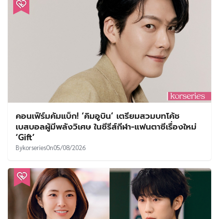
คอนเฟิร์มคัมแบ็ก! ‘คิมอูบิน’ เตรียมสวมบทโค้ช
เบสบอลผู้มีพลังวิเศษ ในซีรีส์กีฬา-แฟนตาซีเรื่องใหม่
‘Gift’
By
korseries
On
05/08/2026