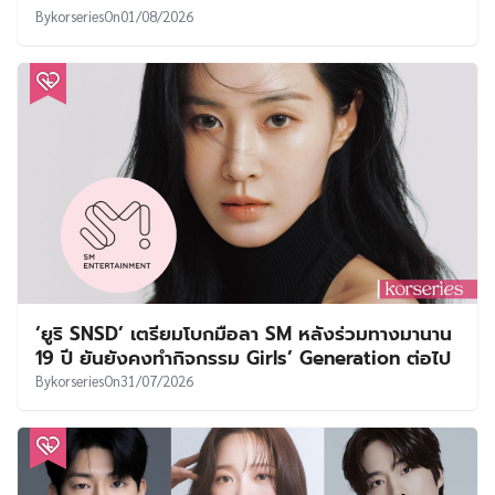
By
korseries
On
01/08/2026
‘ยูริ SNSD’ เตรียมโบกมือลา SM หลังร่วมทางมานาน
19 ปี ยันยังคงทำกิจกรรม Girls’ Generation ต่อไป
By
korseries
On
31/07/2026