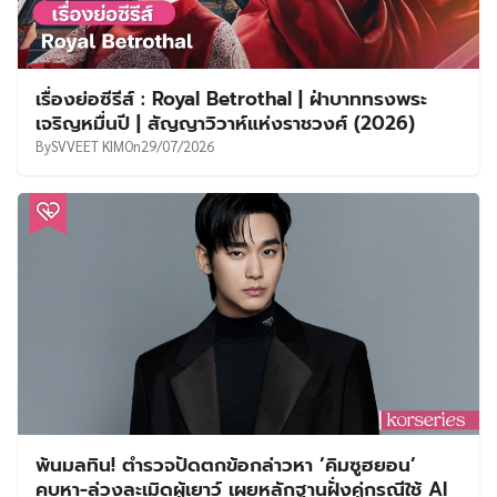
เรื่องย่อซีรีส์ : Royal Betrothal | ฝ่าบาททรงพระ
เจริญหมื่นปี | สัญญาวิวาห์แห่งราชวงศ์ (2026)
By
SVVEET KIM
On
29/07/2026
พ้นมลทิน! ตำรวจปัดตกข้อกล่าวหา ‘คิมซูฮยอน’
คบหา-ล่วงละเมิดผู้เยาว์ เผยหลักฐานฝั่งคู่กรณีใช้ AI