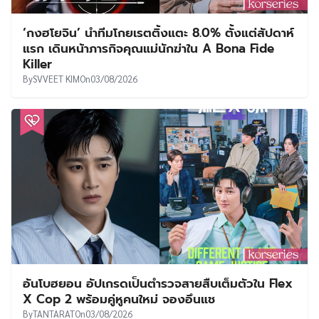
‘กงฮโยจิน’ นำทีมโกยเรตติ้งแตะ 8.0% ตั้งแต่สัปดาห์
แรก เดินหน้าภารกิจคุณแม่นักฆ่าใน A Bona Fide
Killer
By
SVVEET KIM
On
03/08/2026
อันโบฮยอน อัปเกรดเป็นตำรวจสายสืบเต็มตัวใน Flex
X Cop 2 พร้อมคู่หูคนใหม่ จองอึนแช
By
TANTARAT
On
03/08/2026