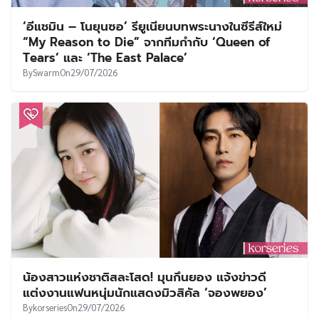
‘อีแชมิน – โนยุนซอ’ รียูเนียนบทพระนางในซีรีส์ใหม่
“My Reason to Die” จากทีมกำกับ ‘Queen of
Tears’ และ ‘The East Palace’
By
Swarm
On
29/07/2026
น้องสาวแห่งชาติสละโสด! มุนกึนยอง แจ้งข่าวดี
แต่งงานแฟนหนุ่มนักแสดงมิวสิคัล ‘จองพยอง’
By
korseries
On
29/07/2026