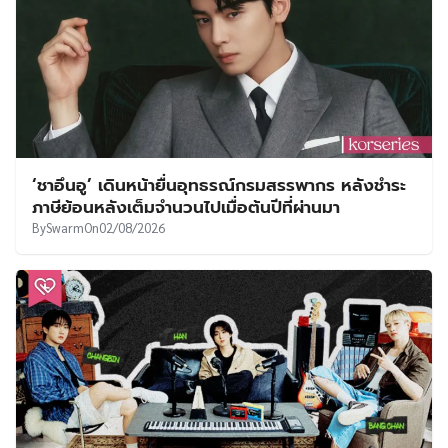
‘ชาอึนอู’ เดินหน้ายื่นอุทธรณ์กรมสรรพากร หลังชำระ
ภาษีย้อนหลังเต็มจำนวนไปเมื่อต้นปีที่ผ่านมา
By
Swarm
On
02/08/2026