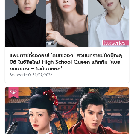
แฟนตาซีที่รอคอย! ‘คิมเซจอง’ สวมบทราชินีนักบู๊ทะลุ
มิติ ในซีรีส์ใหม่ High School Queen แท็กทีม ‘แบฮ
ยอนซอง – โจฮันกยอล’
By
korseries
On
31/07/2026