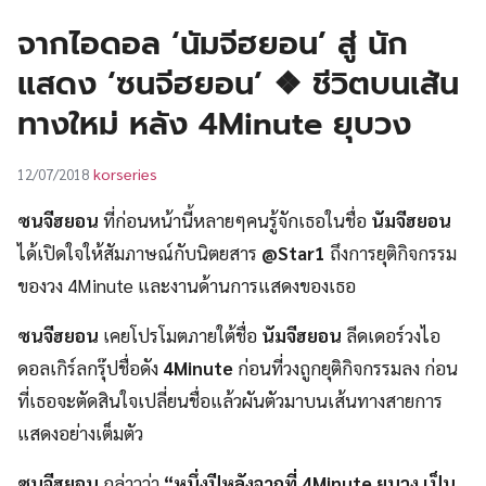
UT
จากไอดอล ‘นัมจีฮยอน’ สู่ นัก
แสดง ‘ซนจีฮยอน’ ❖ ชีวิตบนเส้น
ทางใหม่ หลัง 4Minute ยุบวง
korseries
12/07/2018
ซนจีฮยอน
ที่ก่อนหน้านี้หลายๆคนรู้จักเธอในชื่อ
นัมจีฮยอน
ได้เปิดใจให้สัมภาษณ์กับนิตยสาร
@Star1
ถึงการยุติกิจกรรม
ของวง 4Minute และงานด้านการแสดงของเธอ
ซนจีฮยอน
เคยโปรโมตภายใต้ชื่อ
นัมจีฮยอน
ลีดเดอร์วงไอ
ดอลเกิร์ลกรุ๊ปชื่อดัง
4Minute
ก่อนที่วงถูกยุติกิจกรรมลง ก่อน
ที่เธอจะตัดสินใจเปลี่ยนชื่อแล้วผันตัวมาบนเส้นทางสายการ
แสดงอย่างเต็มตัว
ซนจีฮยอน
กล่าวว่า
“หนึ่งปีหลังจากที่ 4Minute ยุบวง เป็น