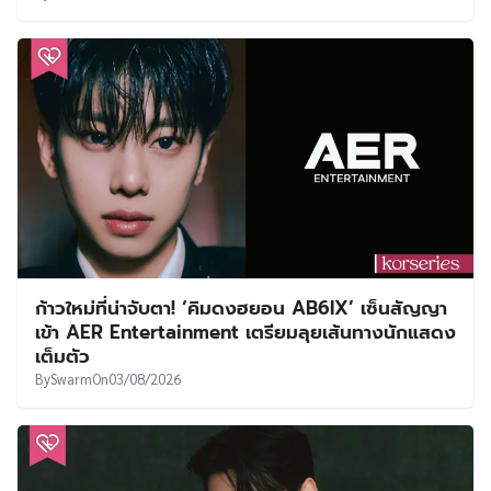
ก้าวใหม่ที่น่าจับตา! ‘คิมดงฮยอน AB6IX’ เซ็นสัญญา
เข้า AER Entertainment เตรียมลุยเส้นทางนักแสดง
เต็มตัว
By
Swarm
On
03/08/2026