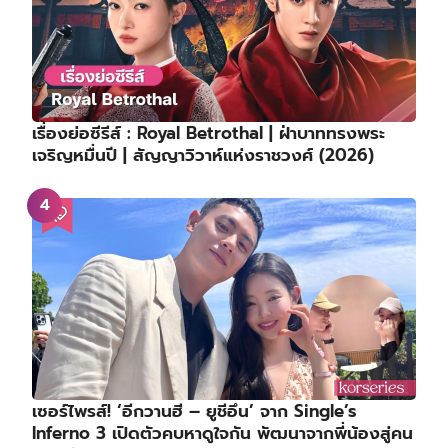
เรื่องย่อซีรีส์ : Royal Betrothal | ฝ่าบาททรงพระ
เจริญหมื่นปี | สัญญาวิวาห์แห่งราชวงศ์ (2026)
เซอร์ไพรส์! ‘อีกวานฮี – ยูชีอึน’ จาก Single’s
Inferno 3 เปิดตัวคบหาดูใจกัน พัฒนาจากพี่น้องสู่คน