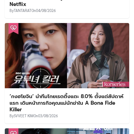
Netflix
By
TANTARAT
On
04/08/2026
‘กงฮโยจิน’ นำทีมโกยเรตติ้งแตะ 8.0% ตั้งแต่สัปดาห์
แรก เดินหน้าภารกิจคุณแม่นักฆ่าใน A Bona Fide
Killer
By
SVVEET KIM
On
03/08/2026