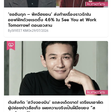
‘ซออินกุก – พัคจีฮยอน’ ส่งท้ายเรื่องราวรักใน
ออฟฟิศด้วยเรตติ้ง 4.6% ใน See You at Work
Tomorrow! ตอนอวสาน
By
SVVEET KIM
On
29/07/2026
ต้นสังกัด ‘ฮวังจองมิน’ แถลงเด็ดขาด! เตรียมเอาผิด
ผู้ปล่อยข่าวลือเท็จ เผยความจริงเป็นฝีมือของ “ส