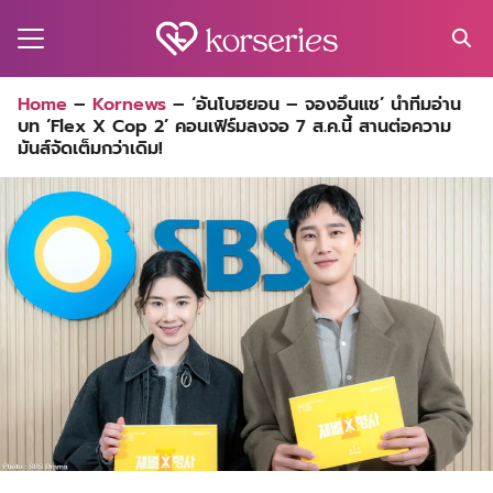
Skip
to
content
Search
Home
–
Kornews
–
‘อันโบฮยอน – จองอึนแช’ นำทีมอ่าน
for:
บท ‘Flex X Cop 2’ คอนเฟิร์มลงจอ 7 ส.ค.นี้ สานต่อความ
MA
มันส์จัดเต็มกว่าเดิม!
ES
CT
EL
UTY
T
EW
US