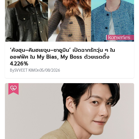
‘คังฮุน–คิมฮเยจุน–ชาอูมิน’ เปิดฉากรักวุ่น ๆ ใน
ออฟฟิศ ใน My Bias, My Boss ด้วยเรตติ้ง
4.226%
By
SVVEET KIM
On
05/08/2026