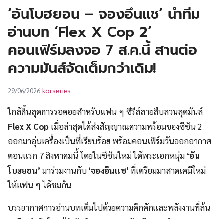
UT
‘อันโบฮยอน – จองอึนแช’ นำทีม
อ่านบท ‘Flex X Cop 2’
คอนเฟิร์มลงจอ 7 ส.ค.นี้ สานต่อ
ความมันส์จัดเต็มกว่าเดิม!
korseries
29/06/2026
ใกล้สิ้นสุดการรอคอยสำหรับแฟน ๆ ซีรีส์สายสืบสวนสุดมันส์
Flex X Cop
เมื่อล่าสุดได้ส่งสัญญาณความพร้อมของซีซัน 2
ออกมาอุ่นเครื่องเป็นที่เรียบร้อย พร้อมคอนเฟิร์มวันออกอากาศ
ตอนแรก 7 สิงหาคมนี้ โดยในซีซันใหม่ ได้พระเอกหนุ่ม
‘อัน
โบฮยอน’
มาร่วมงานกับ
‘จองอึนแช’
ที่เตรียมมาสาดเคมีใหม่
ให้แฟน ๆ ได้ชมกัน
บรรยากาศการอ่านบทเต็มไปด้วยความคึกคักและพลังงานที่ล้น