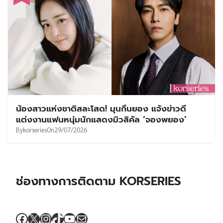
น้องสาวแห่งชาติสละโสด! มุนกึนยอง แจ้งข่าวดี
แต่งงานแฟนหนุ่มนักแสดงมิวสิคัล ‘จองพยอง’
By
korseries
On
29/07/2026
ช่องทางการติดตาม KORSERIES
Facebook
X
Instagram
TikTok
YouTube
Mail