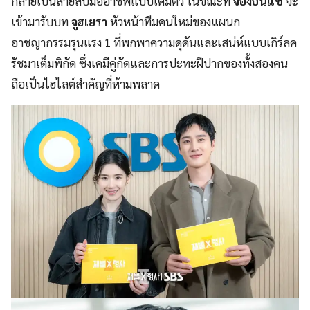
กลายเป็นสายสืบมืออาชีพแบบเต็มตัว ในขณะที่
จองอึนแช
จะ
เข้ามารับบท
จูฮเยรา
หัวหน้าทีมคนใหม่ของแผนก
อาชญากรรมรุนแรง 1 ที่พกพาความดุดันและเสน่ห์แบบเกิร์ลค
รัชมาเต็มพิกัด ซึ่งเคมีคู่กัดและการปะทะฝีปากของทั้งสองคน
ถือเป็นไฮไลต์สำคัญที่ห้ามพลาด