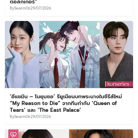
ตอล์กเกอร์”
By
Swarm
On
29/07/2026
‘อีแชมิน – โนยุนซอ’ รียูเนียนบทพระนางในซีรีส์ใหม่
“My Reason to Die” จากทีมกำกับ ‘Queen of
Tears’ และ ‘The East Palace’
By
Swarm
On
29/07/2026