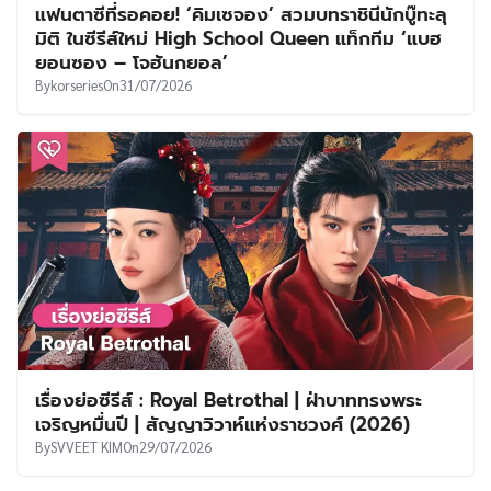
แฟนตาซีที่รอคอย! ‘คิมเซจอง’ สวมบทราชินีนักบู๊ทะลุ
มิติ ในซีรีส์ใหม่ High School Queen แท็กทีม ‘แบฮ
ยอนซอง – โจฮันกยอล’
By
korseries
On
31/07/2026
เรื่องย่อซีรีส์ : Royal Betrothal | ฝ่าบาททรงพระ
เจริญหมื่นปี | สัญญาวิวาห์แห่งราชวงศ์ (2026)
By
SVVEET KIM
On
29/07/2026