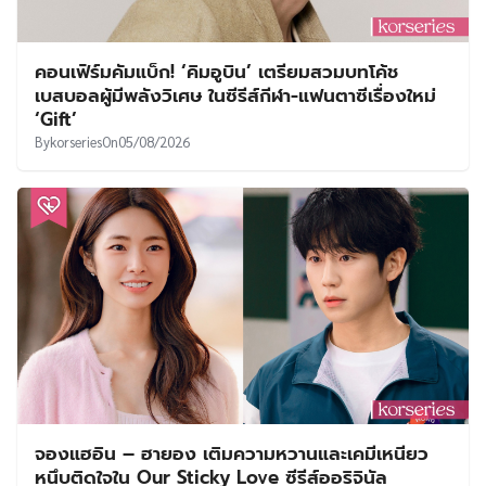
คอนเฟิร์มคัมแบ็ก! ‘คิมอูบิน’ เตรียมสวมบทโค้ช
เบสบอลผู้มีพลังวิเศษ ในซีรีส์กีฬา-แฟนตาซีเรื่องใหม่
‘Gift’
By
korseries
On
05/08/2026
จองแฮอิน – ฮายอง เติมความหวานและเคมีเหนียว
หนึบติดใจใน Our Sticky Love ซีรีส์ออริจินัล