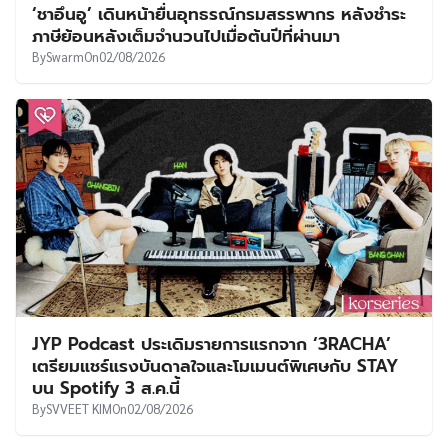
‘ชาอึนอู’ เดินหน้ายื่นอุทธรณ์กรมสรรพากร หลังชำระ
ภาษีย้อนหลังเต็มจำนวนไปเมื่อต้นปีที่ผ่านมา
By
Swarm
On
02/08/2026
JYP Podcast ประเดิมรายการแรกจาก ‘3RACHA’
เตรียมแชร์แรงบันดาลใจและโมเมนต์พิเศษกับ STAY
บน Spotify 3 ส.ค.นี้
By
SVVEET KIM
On
02/08/2026