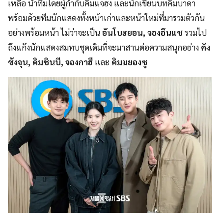
เหลือ นำทีมโดยผู้กำกับคิมแจฮง และนักเขียนบทคิมบาดา
พร้อมด้วยทีมนักแสดงทั้งหน้าเก่าและหน้าใหม่ที่มารวมตัวกัน
อย่างพร้อมหน้า ไม่ว่าจะเป็น
อันโบฮยอน, จองอึนแช
รวมไป
ถึงแก๊งนักแสดงสมทบชุดเดิมที่จะมาสานต่อความสนุกอย่าง
คัง
ซังจุน, คิมชินบี, จองกาฮี
และ
คิมมยองซู