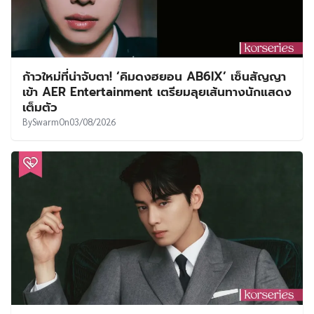
ก้าวใหม่ที่น่าจับตา! ‘คิมดงฮยอน AB6IX’ เซ็นสัญญา
เข้า AER Entertainment เตรียมลุยเส้นทางนักแสดง
เต็มตัว
By
Swarm
On
03/08/2026