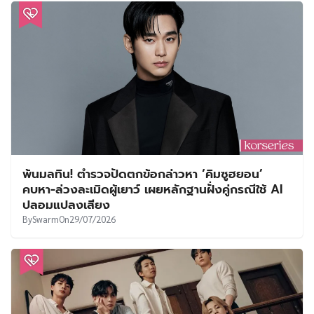
พ้นมลทิน! ตำรวจปัดตกข้อกล่าวหา ‘คิมซูฮยอน’
คบหา-ล่วงละเมิดผู้เยาว์ เผยหลักฐานฝั่งคู่กรณีใช้ AI
ปลอมแปลงเสียง
By
Swarm
On
29/07/2026