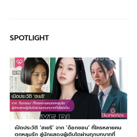
SPOTLIGHT
เปิดประวัติ ‘ฮเยริ’ จาก ‘ด็อกซอน’ ที่ใครหลายคน
ตกหลุมรัก สู่นักแสดงผู้เติบโตผ่านทุกบทบาทที่