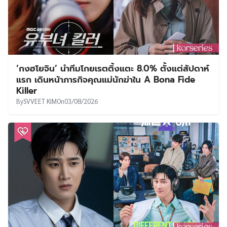
‘กงฮโยจิน’ นำทีมโกยเรตติ้งแตะ 8.0% ตั้งแต่สัปดาห์
แรก เดินหน้าภารกิจคุณแม่นักฆ่าใน A Bona Fide
Killer
By
SVVEET KIM
On
03/08/2026