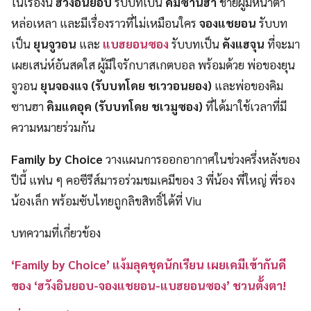
ในเรื่องนี้
ฮวังอินยอบ
รับบทเป็น
คิมซานฮา
ชายผู้มีหน้าตา
หล่อเหลา และมีเรื่องราวที่ไม่เหมือนใคร
จองแชยอน
รับบท
เป็น
ยุนจูวอน
และ
แบฮยอนซอง
รับบทเป็น
คังแฮจุน
ที่จะมา
เผยเสน่ห์อันสดใส ผู้มีใจรักบาสเกตบอล พร้อมด้วย พ่อของยุน
จูวอน
ยุนจองแจ (รับบทโดย ชเววอนยอง)
และพ่อของคิม
ซานฮา
คิมแดอุค (รับบทโดย ชเวมูซอง)
ที่ได้มาใช้เวลาที่มี
ความหมายร่วมกัน
Family by Choice
วางแผนการออกอากาศในช่วงครึ่งหลังของ
ปีนี้ แฟน ๆ คอซีรีส์มารอร่วมชมเคมีของ 3 พี่น้อง พี่ใหญ่ พี่รอง
น้องเล็ก พร้อมซับไทยถูกลิขสิทธิ์ได้ที่ Viu
บทความที่เกี่ยวข้อง
‘Family by Choice’ แง้มลุคชุดนักเรียน เผยเคมีเข้ากันดี
ของ ‘ฮวังอินยอบ-จองแชยอน-แบฮยอนซอง’ ชวนตั้งตา!