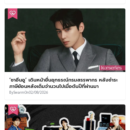
‘ชาอึนอู’ เดินหน้ายื่นอุทธรณ์กรมสรรพากร หลังชำระ
ภาษีย้อนหลังเต็มจำนวนไปเมื่อต้นปีที่ผ่านมา
By
Swarm
On
02/08/2026