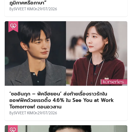
ภูมิภาคหรือภาษา”
By
SVVEET KIM
On
29/07/2026
‘ซออินกุก – พัคจีฮยอน’ ส่งท้ายเรื่องราวรักใน
ออฟฟิศด้วยเรตติ้ง 4.6% ใน See You at Work
Tomorrow! ตอนอวสาน
By
SVVEET KIM
On
29/07/2026