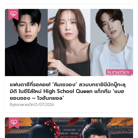
แฟนตาซีที่รอคอย! ‘คิมเซจอง’ สวมบทราชินีนักบู๊ทะลุ
มิติ ในซีรีส์ใหม่ High School Queen แท็กทีม ‘แบฮ
ยอนซอง – โจฮันกยอล’
By
korseries
On
31/07/2026