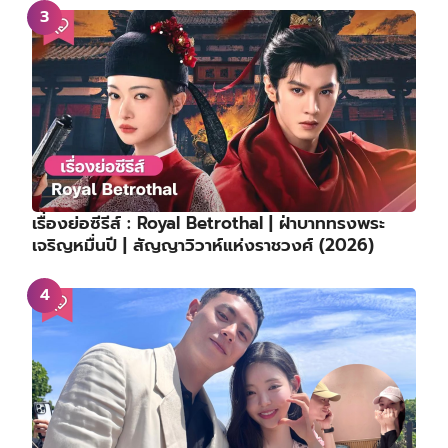
เรื่องย่อซีรีส์ : Royal Betrothal | ฝ่าบาททรงพระ
เจริญหมื่นปี | สัญญาวิวาห์แห่งราชวงศ์ (2026)