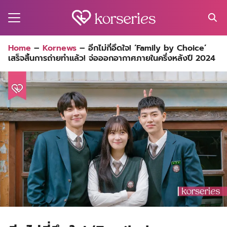
Skip
to
content
Search
Home
–
Kornews
–
อีกไม่กี่อึดใจ! ‘Family by Choice’
for:
เสร็จสิ้นการถ่ายทำแล้ว! จ่อออกอากาศภายในครึ่งหลังปี 2024
MA
ES
CT
EL
UTY
T
EW
US