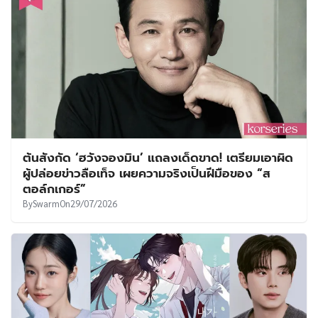
ต้นสังกัด ‘ฮวังจองมิน’ แถลงเด็ดขาด! เตรียมเอาผิด
ผู้ปล่อยข่าวลือเท็จ เผยความจริงเป็นฝีมือของ “ส
ตอล์กเกอร์”
By
Swarm
On
29/07/2026