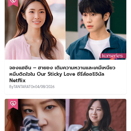
จองแฮอิน – ฮายอง เติมความหวานและเคมีเหนียว
หนึบติดใจใน Our Sticky Love ซีรีส์ออริจินัล
Netflix
By
TANTARAT
On
04/08/2026