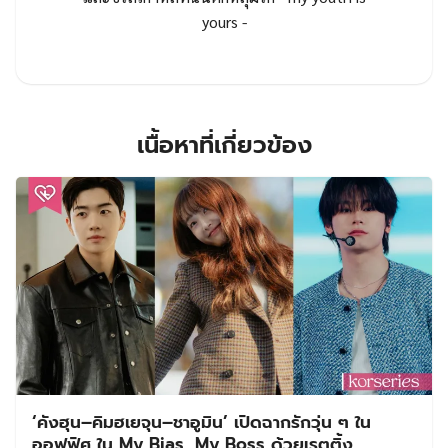
yours -
เนื้อหาที่เกี่ยวข้อง
‘คังฮุน–คิมฮเยจุน–ชาอูมิน’ เปิดฉากรักวุ่น ๆ ใน
ออฟฟิศ ใน My Bias, My Boss ด้วยเรตติ้ง