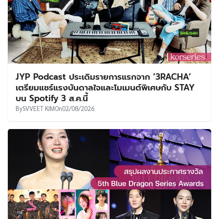
JYP Podcast ประเดิมรายการแรกจาก ‘3RACHA’
เตรียมแชร์แรงบันดาลใจและโมเมนต์พิเศษกับ STAY
บน Spotify 3 ส.ค.นี้
By
SVVEET KIM
On
02/08/2026