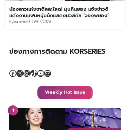
น้องสาวแห่งชาติสละโสด! มุนกึนยอง แจ้งข่าวดี
แต่งงานแฟนหนุ่มนักแสดงมิวสิคัล ‘จองพยอง’
By
korseries
On
29/07/2026
ช่องทางการติดตาม KORSERIES
Facebook
X
Instagram
TikTok
YouTube
Mail
Weekly Hot Issue