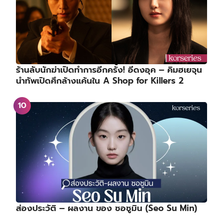
ร้านลับนักฆ่าเปิดทำการอีกครั้ง! อีดงอุค – คิมฮเยจุน
นำทัพเปิดศึกล้างแค้นใน A Shop for Killers 2
ส่องประวัติ – ผลงาน ของ ซอซูมิน (Seo Su Min)