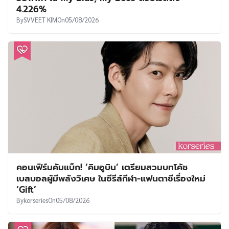
4.226%
By
SVVEET KIM
On
05/08/2026
คอนเฟิร์มคัมแบ็ก! ‘คิมอูบิน’ เตรียมสวมบทโค้ช
เบสบอลผู้มีพลังวิเศษ ในซีรีส์กีฬา-แฟนตาซีเรื่องใหม่
‘Gift’
By
korseries
On
05/08/2026