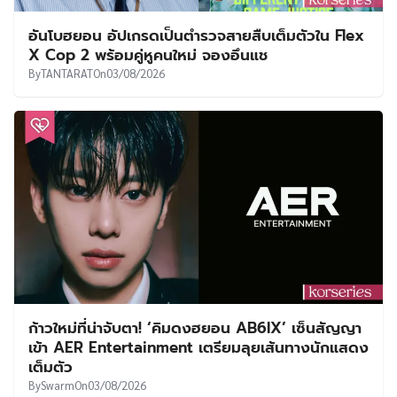
อันโบฮยอน อัปเกรดเป็นตำรวจสายสืบเต็มตัวใน Flex
X Cop 2 พร้อมคู่หูคนใหม่ จองอึนแช
By
TANTARAT
On
03/08/2026
ก้าวใหม่ที่น่าจับตา! ‘คิมดงฮยอน AB6IX’ เซ็นสัญญา
เข้า AER Entertainment เตรียมลุยเส้นทางนักแสดง
เต็มตัว
By
Swarm
On
03/08/2026