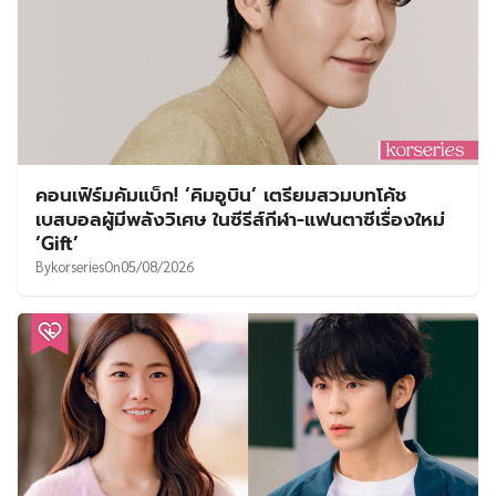
คอนเฟิร์มคัมแบ็ก! ‘คิมอูบิน’ เตรียมสวมบทโค้ช
เบสบอลผู้มีพลังวิเศษ ในซีรีส์กีฬา-แฟนตาซีเรื่องใหม่
‘Gift’
By
korseries
On
05/08/2026