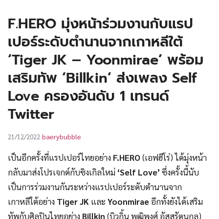
UT
F.HERO มุ่งหน้าร่วมงานกับแรป
เปอร์ระดับตำนานจากเกาหลีใต้
‘Tiger JK – Yoonmirae’ พร้อม
เสริมทัพ ‘Billkin’ ส่งเพลง Self
Love ครองอันดับ 1 เทรนด์
Twitter
baerybubble
21/12/2022
เป็นอีกครั้งที่แรปเปอร์ไทยอย่าง
F.HERO
(เอฟฮีโร่) ได้มุ่งหน้า
กลับมาส่งโปรเจกต์กับซิงเกิลใหม่
‘Self Love’
ซึ่งครั้งนี้นับ
เป็นการร่วมงานกันระหว่างแรปเปอร์ระดับตำนานจาก
เกาหลีใต้อย่าง
Tiger JK
และ
Yoonmirae
อีกทั้งยังได้เสริม
ทัพกับศิลปินไทยอย่าง
Billkin
(บิวกิ้น พุฒิพงศ์ อัสสรัตนกุล)