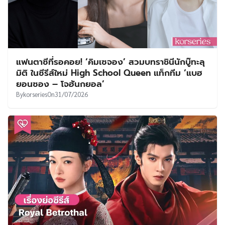
แฟนตาซีที่รอคอย! ‘คิมเซจอง’ สวมบทราชินีนักบู๊ทะลุ
มิติ ในซีรีส์ใหม่ High School Queen แท็กทีม ‘แบฮ
ยอนซอง – โจฮันกยอล’
By
korseries
On
31/07/2026