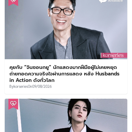
คุยกับ “จินซอนกยู” นักแสดงมากฝีมือผู้ไม่เคยหยุด
ถ่ายทอดความจริงใจผ่านการแสดง หลัง Husbands
in Action ดังทั่วโลก
By
korseries
On
09/08/2026