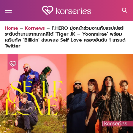
Skip
to
content
Search
Home
–
Kornews
–
F.HERO มุ่งหน้าร่วมงานกับแรปเปอร์
for:
ระดับตำนานจากเกาหลีใต้ ‘Tiger JK – Yoonmirae’ พร้อม
MA
เสริมทัพ ‘Billkin’ ส่งเพลง Self Love ครองอันดับ 1 เทรนด์
Twitter
ES
CT
EL
UTY
T
EW
US