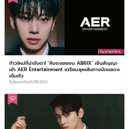
ก้าวใหม่ที่น่าจับตา! ‘คิมดงฮยอน AB6IX’ เซ็นสัญญา
เข้า AER Entertainment เตรียมลุยเส้นทางนักแสดง
เต็มตัว
By
Swarm
On
03/08/2026