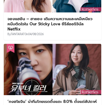
จองแฮอิน – ฮายอง เติมความหวานและเคมีเหนียว
หนึบติดใจใน Our Sticky Love ซีรีส์ออริจินัล
Netflix
By
TANTARAT
On
04/08/2026
‘กงฮโยจิน’ นำทีมโกยเรตติ้งแตะ 8.0% ตั้งแต่สัปดาห์