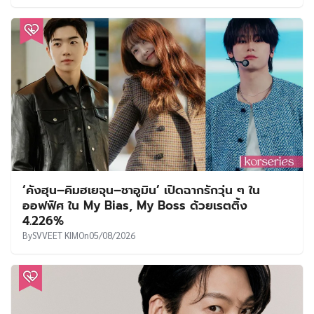
‘คังฮุน–คิมฮเยจุน–ชาอูมิน’ เปิดฉากรักวุ่น ๆ ใน
ออฟฟิศ ใน My Bias, My Boss ด้วยเรตติ้ง
4.226%
By
SVVEET KIM
On
05/08/2026