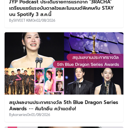
JYP Podcast ประเดิมรายการแรกจาก ‘3RACHA’
เตรียมแชร์แรงบันดาลใจและโมเมนต์พิเศษกับ STAY
บน Spotify 3 ส.ค.นี้
By
SVVEET KIM
On
02/08/2026
สรุปผลงานประกาศรางวัล 5th Blue Dragon Series
Awards ⋯ คิมโกอึน คว้าแดซัง!
By
korseries
On
01/08/2026