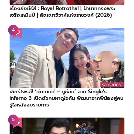
เรื่องย่อซีรีส์ : Royal Betrothal | ฝ่าบาททรงพระ
เจริญหมื่นปี | สัญญาวิวาห์แห่งราชวงศ์ (2026)
เซอร์ไพรส์! ‘อีกวานฮี – ยูชีอึน’ จาก Single’s
Inferno 3 เปิดตัวคบหาดูใจกัน พัฒนาจากพี่น้องสู่คน
รู้ใจหลังจบรายการ