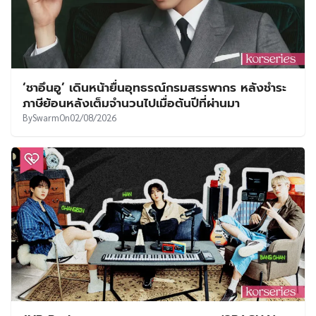
‘ชาอึนอู’ เดินหน้ายื่นอุทธรณ์กรมสรรพากร หลังชำระ
ภาษีย้อนหลังเต็มจำนวนไปเมื่อต้นปีที่ผ่านมา
By
Swarm
On
02/08/2026