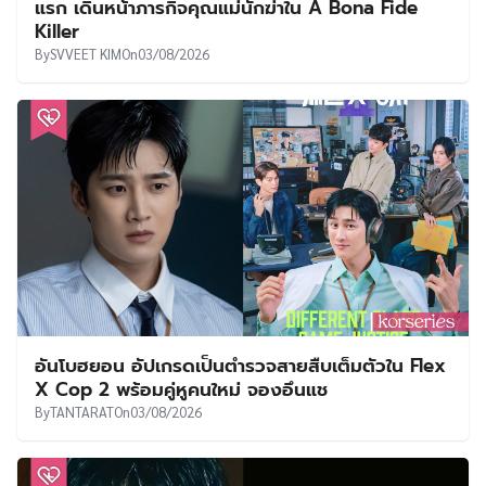
แรก เดินหน้าภารกิจคุณแม่นักฆ่าใน A Bona Fide
Killer
By
SVVEET KIM
On
03/08/2026
อันโบฮยอน อัปเกรดเป็นตำรวจสายสืบเต็มตัวใน Flex
X Cop 2 พร้อมคู่หูคนใหม่ จองอึนแช
By
TANTARAT
On
03/08/2026