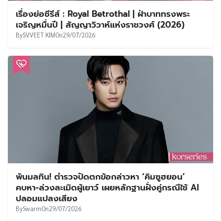
เรื่องย่อซีรีส์ : Royal Betrothal | ฝ่าบาททรงพระ
เจริญหมื่นปี | สัญญาวิวาห์แห่งราชวงศ์ (2026)
By
SVVEET KIM
On
29/07/2026
พ้นมลทิน! ตำรวจปัดตกข้อกล่าวหา ‘คิมซูฮยอน’
คบหา-ล่วงละเมิดผู้เยาว์ เผยหลักฐานฝั่งคู่กรณีใช้ AI
ปลอมแปลงเสียง
By
Swarm
On
29/07/2026