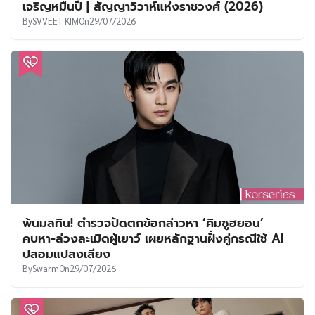
เจริญหมื่นปี | สัญญาวิวาห์แห่งราชวงศ์ (2026)
By
SVVEET KIM
On
29/07/2026
พ้นมลทิน! ตำรวจปัดตกข้อกล่าวหา ‘คิมซูฮยอน’
คบหา-ล่วงละเมิดผู้เยาว์ เผยหลักฐานฝั่งคู่กรณีใช้ AI
ปลอมแปลงเสียง
By
Swarm
On
29/07/2026