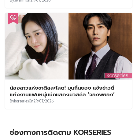
น้องสาวแห่งชาติสละโสด! มุนกึนยอง แจ้งข่าวดี
แต่งงานแฟนหนุ่มนักแสดงมิวสิคัล ‘จองพยอง’
By
korseries
On
29/07/2026
ช่องทางการติดตาม KORSERIES