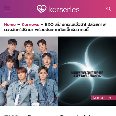
Skip
to
content
Search
Home
–
Kornews
–
EXO สร้างกระแสฮือฮา! ปล่อยภาพ
for:
ดวงจันทร์ปริศนา พร้อมประกาศคัมแบ็กธันวาคมนี้
MA
ES
CT
EL
UTY
T
EW
US