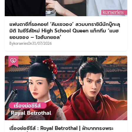
แฟนตาซีที่รอคอย! ‘คิมเซจอง’ สวมบทราชินีนักบู๊ทะลุ
มิติ ในซีรีส์ใหม่ High School Queen แท็กทีม ‘แบฮ
ยอนซอง – โจฮันกยอล’
By
korseries
On
31/07/2026
เรื่องย่อซีรีส์ : Royal Betrothal | ฝ่าบาททรงพระ