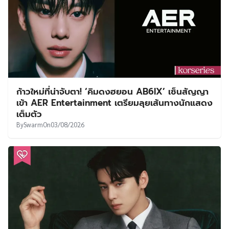
ก้าวใหม่ที่น่าจับตา! ‘คิมดงฮยอน AB6IX’ เซ็นสัญญา
เข้า AER Entertainment เตรียมลุยเส้นทางนักแสดง
เต็มตัว
By
Swarm
On
03/08/2026