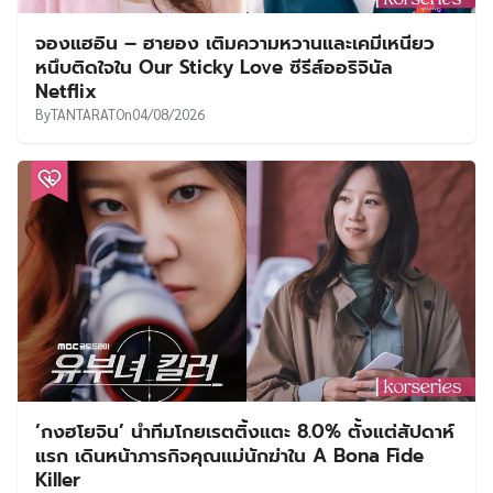
จองแฮอิน – ฮายอง เติมความหวานและเคมีเหนียว
หนึบติดใจใน Our Sticky Love ซีรีส์ออริจินัล
Netflix
By
TANTARAT
On
04/08/2026
‘กงฮโยจิน’ นำทีมโกยเรตติ้งแตะ 8.0% ตั้งแต่สัปดาห์
แรก เดินหน้าภารกิจคุณแม่นักฆ่าใน A Bona Fide
Killer