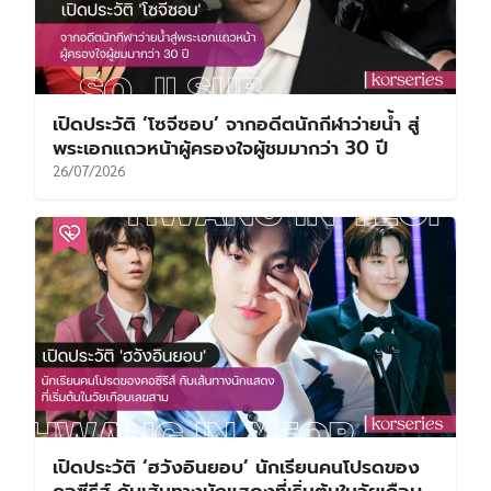
เปิดประวัติ ‘โซจีซอบ’ จากอดีตนักกีฬาว่ายน้ำ สู่
พระเอกแถวหน้าผู้ครองใจผู้ชมมากว่า 30 ปี
26/07/2026
เปิดประวัติ ‘ฮวังอินยอบ’ นักเรียนคนโปรดของ