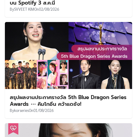
บน Spotify 3 ส.ค.นี้
By
SVVEET KIM
On
02/08/2026
สรุปผลงานประกาศรางวัล 5th Blue Dragon Series
Awards ⋯ คิมโกอึน คว้าแดซัง!
By
korseries
On
01/08/2026