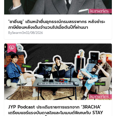
‘ชาอึนอู’ เดินหน้ายื่นอุทธรณ์กรมสรรพากร หลังชำระ
ภาษีย้อนหลังเต็มจำนวนไปเมื่อต้นปีที่ผ่านมา
By
Swarm
On
02/08/2026
JYP Podcast ประเดิมรายการแรกจาก ‘3RACHA’
เตรียมแชร์แรงบันดาลใจและโมเมนต์พิเศษกับ STAY