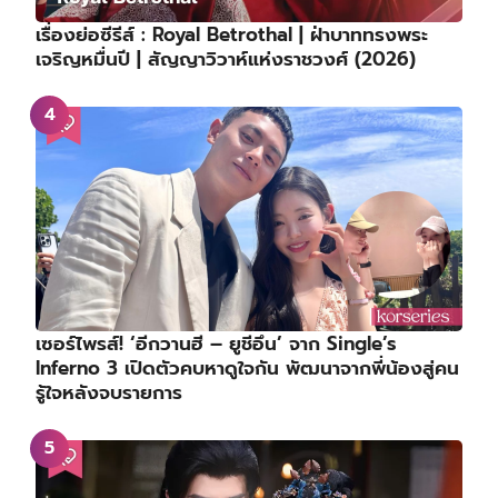
เรื่องย่อซีรีส์ : Royal Betrothal | ฝ่าบาททรงพระ
เจริญหมื่นปี | สัญญาวิวาห์แห่งราชวงศ์ (2026)
เซอร์ไพรส์! ‘อีกวานฮี – ยูชีอึน’ จาก Single’s
Inferno 3 เปิดตัวคบหาดูใจกัน พัฒนาจากพี่น้องสู่คน
รู้ใจหลังจบรายการ