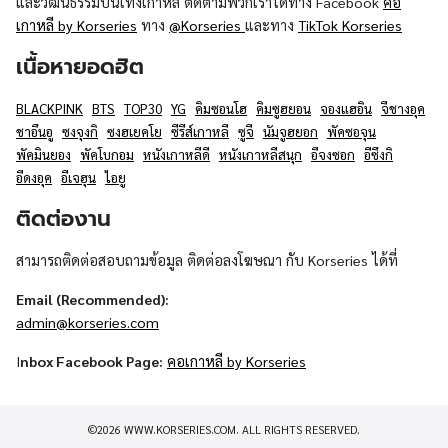
และวัฒนธรรมบันเทิงเกาหลี ติดตามพวกเราได้ทาง Facebook
คอ
เกาหลี by Korseries
ทาง
@Korseries
และทาง
TikTok Korseries
เนื้อหายอดฮิต
BLACKPINK
BTS
TOP30
YG
คิมซอนโฮ
คิมซูฮยอน
จองแฮอิน
จีชางอุค
ชาอึนอู
ซงจุงกิ
ซงฮเยคโย
ซีรีส์เกาหลี
ซูจี
นัมจูฮยอก
พัคซอจุน
พัคมินยอง
พัคโบกอม
หนังเกาหลีดี
หนังเกาหลีสนุก
อีจงซอก
อีซึงกิ
อีดงอุค
อีเจฮุน
ไอยู
ติดต่องาน
สามารถติดต่อสอบถามข้อมูล ติดต่อลงโฆษณา กับ Korseries ได้ที่
Email (Recommended):
admin@korseries.com
I
nbox Facebook Page:
คอเกาหลี by Korseries
©2026 WWW.KORSERIES.COM. ALL RIGHTS RESERVED.