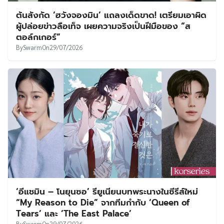
ต้นสังกัด ‘ฮวังจองมิน’ แถลงเด็ดขาด! เตรียมเอาผิด
ผู้ปล่อยข่าวลือเท็จ เผยความจริงเป็นฝีมือของ “ส
ตอล์กเกอร์”
By
Swarm
On
29/07/2026
‘อีแชมิน – โนยุนซอ’ รียูเนียนบทพระนางในซีรีส์ใหม่
“My Reason to Die” จากทีมกำกับ ‘Queen of
Tears’ และ ‘The East Palace’
By
Swarm
On
29/07/2026