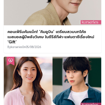
คอนเฟิร์มคัมแบ็ก! ‘คิมอูบิน’ เตรียมสวมบทโค้ช
เบสบอลผู้มีพลังวิเศษ ในซีรีส์กีฬา-แฟนตาซีเรื่องใหม่
‘Gift’
By
korseries
On
05/08/2026