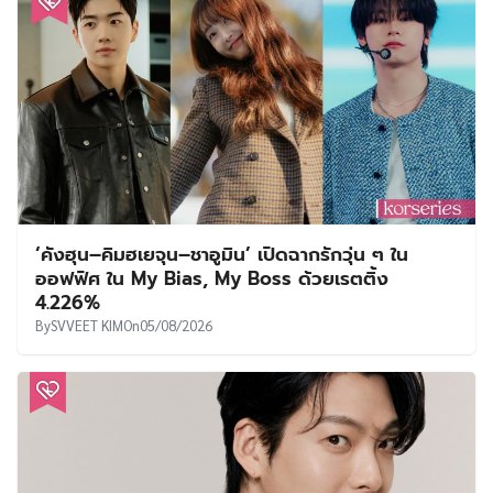
‘คังฮุน–คิมฮเยจุน–ชาอูมิน’ เปิดฉากรักวุ่น ๆ ใน
ออฟฟิศ ใน My Bias, My Boss ด้วยเรตติ้ง
4.226%
By
SVVEET KIM
On
05/08/2026