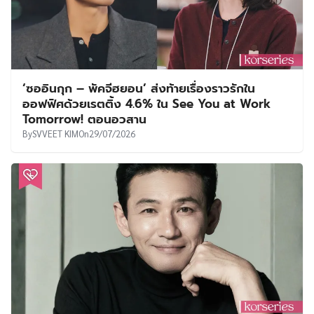
‘ซออินกุก – พัคจีฮยอน’ ส่งท้ายเรื่องราวรักใน
ออฟฟิศด้วยเรตติ้ง 4.6% ใน See You at Work
Tomorrow! ตอนอวสาน
By
SVVEET KIM
On
29/07/2026