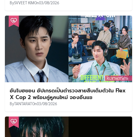
By
SVVEET KIM
On
03/08/2026
อันโบฮยอน อัปเกรดเป็นตำรวจสายสืบเต็มตัวใน Flex
X Cop 2 พร้อมคู่หูคนใหม่ จองอึนแช
By
TANTARAT
On
03/08/2026