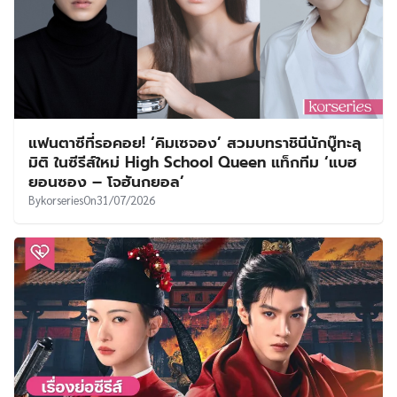
แฟนตาซีที่รอคอย! ‘คิมเซจอง’ สวมบทราชินีนักบู๊ทะลุ
มิติ ในซีรีส์ใหม่ High School Queen แท็กทีม ‘แบฮ
ยอนซอง – โจฮันกยอล’
By
korseries
On
31/07/2026