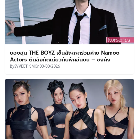
ยองฮุน THE BOYZ เซ็นสัญญาร่วมค่าย Namoo
Actors ต้นสังกัดเดียวกับพัคอึนบิน – ซงคัง
By
SVVEET KIM
On
08/08/2026