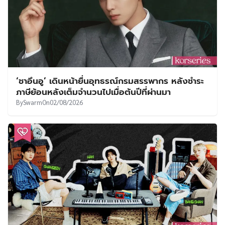
‘ชาอึนอู’ เดินหน้ายื่นอุทธรณ์กรมสรรพากร หลังชำระ
ภาษีย้อนหลังเต็มจำนวนไปเมื่อต้นปีที่ผ่านมา
By
Swarm
On
02/08/2026