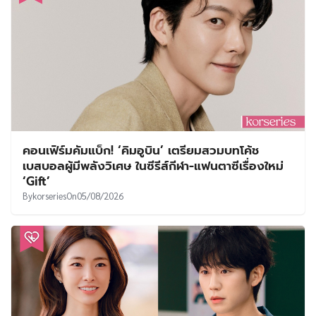
คอนเฟิร์มคัมแบ็ก! ‘คิมอูบิน’ เตรียมสวมบทโค้ช
เบสบอลผู้มีพลังวิเศษ ในซีรีส์กีฬา-แฟนตาซีเรื่องใหม่
‘Gift’
By
korseries
On
05/08/2026