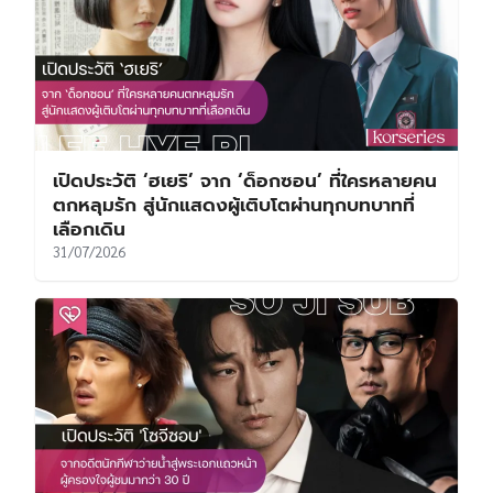
เปิดประวัติ ‘ฮเยริ’ จาก ‘ด็อกซอน’ ที่ใครหลายคน
ตกหลุมรัก สู่นักแสดงผู้เติบโตผ่านทุกบทบาทที่
เลือกเดิน
31/07/2026