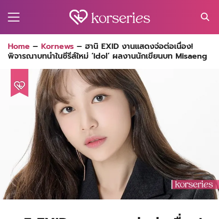
Skip
to
content
Search
Home
–
Kornews
–
ฮานิ EXID งานแสดงจ่อต่อเนื่อง!
for:
พิจารณาบทนำในซีรีส์ใหม่ ‘Idol’ ผลงานนักเขียนบท Misaeng
MA
ES
CT
EL
UTY
T
EW
US