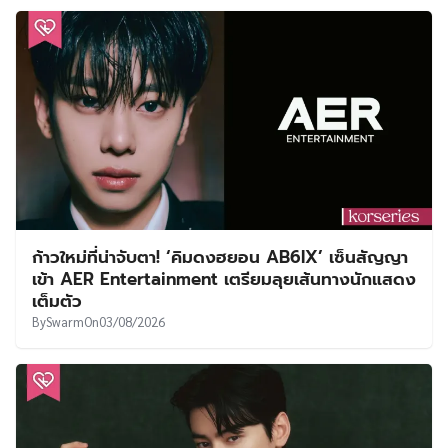
ก้าวใหม่ที่น่าจับตา! ‘คิมดงฮยอน AB6IX’ เซ็นสัญญา
เข้า AER Entertainment เตรียมลุยเส้นทางนักแสดง
เต็มตัว
By
Swarm
On
03/08/2026