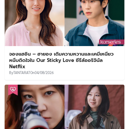
จองแฮอิน – ฮายอง เติมความหวานและเคมีเหนียว
หนึบติดใจใน Our Sticky Love ซีรีส์ออริจินัล
Netflix
By
TANTARAT
On
04/08/2026