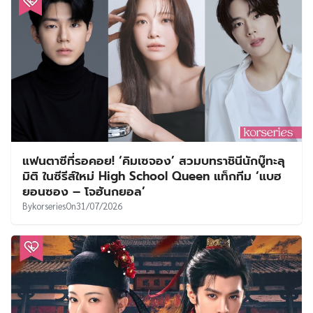
แฟนตาซีที่รอคอย! ‘คิมเซจอง’ สวมบทราชินีนักบู๊ทะลุ
มิติ ในซีรีส์ใหม่ High School Queen แท็กทีม ‘แบฮ
ยอนซอง – โจฮันกยอล’
By
korseries
On
31/07/2026