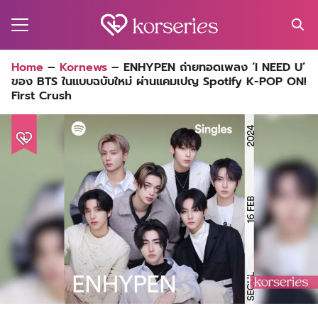
Skip
to
content
Search
Home
–
Kornews
–
ENHYPEN ถ่ายทอดเพลง ‘I NEED U’
for:
ของ BTS ในแบบฉบับใหม่ ผ่านแคมเปญ Spotify K-POP ON!
MA
First Crush
ES
CT
EL
UTY
T
EW
US