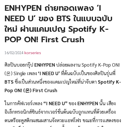
UT
ENHYPEN ถ่ายทอดเพลง ‘I
NEED U’ ของ BTS ในแบบฉบับ
ใหม่ ผ่านแคมเปญ Spotify K-
POP ON! First Crush
korseries
16/02/2024
ศิลปินบอยกรุ๊ป
ENHYPEN
ปล่อยผลงาน Spotify K-Pop ON!
(온) Single เพลง
‘I NEED U’
ที่ต้นฉบับเป็นของศิลปินรุ่นพี่
BTS
ซึ่งเป็นส่วนหนึ่งของแคมเปญใหม่ที่น่าจับตา
Spotify K-
Pop ON! (온) First Crush
ในการคัฟเวอร์เพลง
“I NEED U”
ของ
ENHYPEN
นั้น เสียง
อิเล็กทรอนิกส์ซินธ์จากเวอร์ชั่นต้นฉบับถูกแทนที่ด้วยเครื่อง
ดนตรีอะคูสติกผสมผสานจังหวะแอฟโฟร ขณะที่การแสดงของ