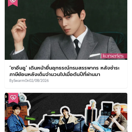
‘ชาอึนอู’ เดินหน้ายื่นอุทธรณ์กรมสรรพากร หลังชำระ
ภาษีย้อนหลังเต็มจำนวนไปเมื่อต้นปีที่ผ่านมา
By
Swarm
On
02/08/2026