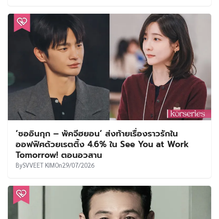
‘ซออินกุก – พัคจีฮยอน’ ส่งท้ายเรื่องราวรักใน
ออฟฟิศด้วยเรตติ้ง 4.6% ใน See You at Work
Tomorrow! ตอนอวสาน
By
SVVEET KIM
On
29/07/2026