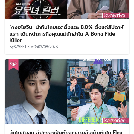
‘กงฮโยจิน’ นำทีมโกยเรตติ้งแตะ 8.0% ตั้งแต่สัปดาห์
แรก เดินหน้าภารกิจคุณแม่นักฆ่าใน A Bona Fide
Killer
By
SVVEET KIM
On
03/08/2026
อันโบฮยอน อัปเกรดเป็นตำรวจสายสืบเต็มตัวใน Flex