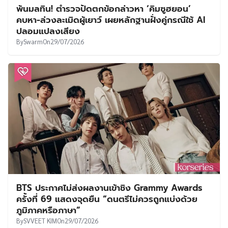
พ้นมลทิน! ตำรวจปัดตกข้อกล่าวหา ‘คิมซูฮยอน’
คบหา-ล่วงละเมิดผู้เยาว์ เผยหลักฐานฝั่งคู่กรณีใช้ AI
ปลอมแปลงเสียง
By
Swarm
On
29/07/2026
BTS ประกาศไม่ส่งผลงานเข้าชิง Grammy Awards
ครั้งที่ 69 แสดงจุดยืน “ดนตรีไม่ควรถูกแบ่งด้วย
ภูมิภาคหรือภาษา”
By
SVVEET KIM
On
29/07/2026