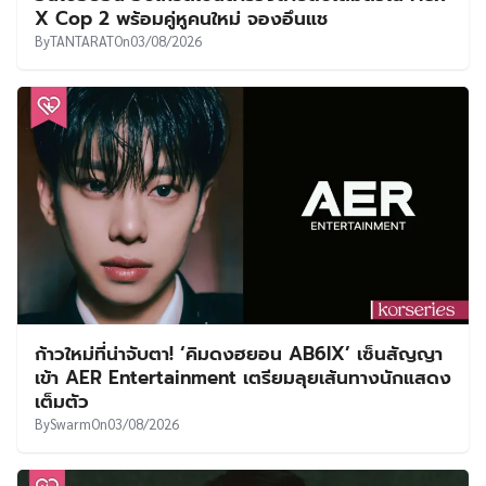
X Cop 2 พร้อมคู่หูคนใหม่ จองอึนแช
By
TANTARAT
On
03/08/2026
ก้าวใหม่ที่น่าจับตา! ‘คิมดงฮยอน AB6IX’ เซ็นสัญญา
เข้า AER Entertainment เตรียมลุยเส้นทางนักแสดง
เต็มตัว
By
Swarm
On
03/08/2026