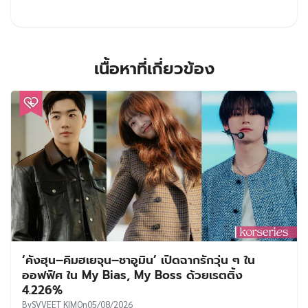
เนื้อหาที่เกี่ยวข้อง
‘คังฮุน–คิมฮเยจุน–ชาอูมิน’ เปิดฉากรักวุ่น ๆ ใน
ออฟฟิศ ใน My Bias, My Boss ด้วยเรตติ้ง
4.226%
By
SVVEET KIM
On
05/08/2026