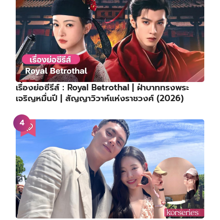
เรื่องย่อซีรีส์ : Royal Betrothal | ฝ่าบาททรงพระ
เจริญหมื่นปี | สัญญาวิวาห์แห่งราชวงศ์ (2026)