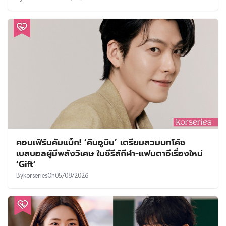
คอนเฟิร์มคัมแบ็ก! ‘คิมอูบิน’ เตรียมสวมบทโค้ช
เบสบอลผู้มีพลังวิเศษ ในซีรีส์กีฬา-แฟนตาซีเรื่องใหม่
‘Gift’
By
korseries
On
05/08/2026