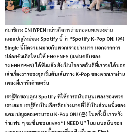
สมาชิกวง
ENHYPEN
กล่าวถึงการถ่ายทอดบทเพลงผ่าน
แคมเปญใหม่ของ
Spotify
นี้ ว่า
“Spotify K-Pop ON! (온)
Single นี้มีความหมายกับพวกเราอย่างมาก นอกจากการ
ปล่อยซิงเกิลใหม่ให้ ENGENES (แฟนคลับของ
วง ENHYPEN) ได้ฟังแล้ว ยังเป็นโอกาสอันดีที่เราจะได้บอก
เล่าเรื่องราวของจุดเริ่มต้นเส้นทาง K-Pop ของพวกเราผ่าน
เพลงที่เรารักด้วยครับ
เรารู้สึกขอบคุณ Spotify ที่ให้การสนับสนุนเพลงของพวก
เราเสมอ เรารู้สึกเป็นเกียรติอย่างมากที่ได้เป็นส่วนหนึ่งของ
แคมเปญฉลองครบรอบ K-Pop ON! (온) ในครั้งนี้ เราหวัง
ว่าแฟน ๆ จะชื่นชอบเพลง “I NEED U” ในแบบฉบับของ
พวกเรา และพวกเราตั้งตารอที่จะฟังเรื่องราว First