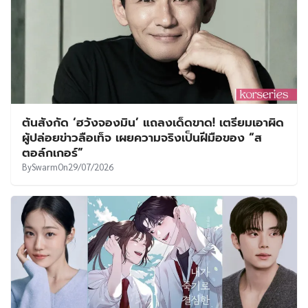
ต้นสังกัด ‘ฮวังจองมิน’ แถลงเด็ดขาด! เตรียมเอาผิด
ผู้ปล่อยข่าวลือเท็จ เผยความจริงเป็นฝีมือของ “ส
ตอล์กเกอร์”
By
Swarm
On
29/07/2026