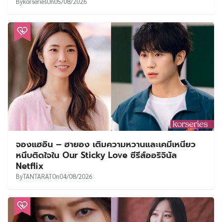
By
korseries
On
05/08/2026
จองแฮอิน – ฮายอง เติมความหวานและเคมีเหนียว
หนึบติดใจใน Our Sticky Love ซีรีส์ออริจินัล
Netflix
By
TANTARAT
On
04/08/2026