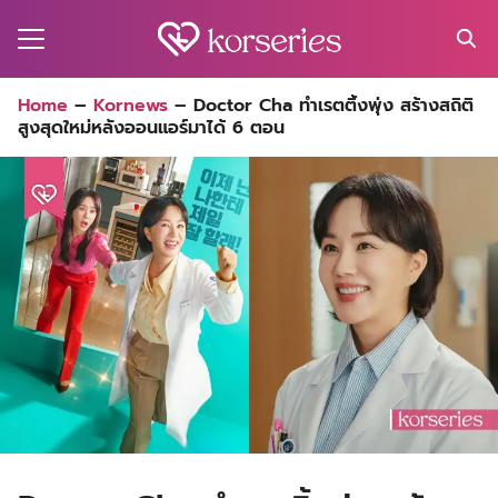
Skip
to
content
Search
Home
–
Kornews
–
Doctor Cha ทำเรตติ้งพุ่ง สร้างสถิติ
for:
สูงสุดใหม่หลังออนแอร์มาได้ 6 ตอน
MA
ES
CT
EL
UTY
T
EW
US