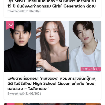
‘ยูริ SNSD’ เตรียมโบกมือลา SM หลังร่วมทางมานาน
19 ปี ยันยังคงทำกิจกรรม Girls’ Generation ต่อไป
By
korseries
On
31/07/2026
แฟนตาซีที่รอคอย! ‘คิมเซจอง’ สวมบทราชินีนักบู๊ทะลุ
มิติ ในซีรีส์ใหม่ High School Queen แท็กทีม ‘แบฮ
ยอนซอง – โจฮันกยอล’
By
korseries
On
31/07/2026