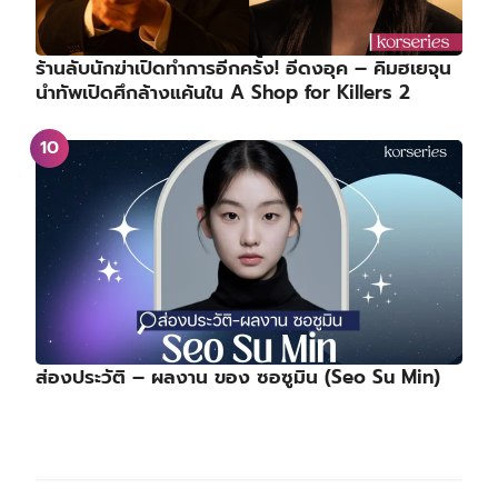
ร้านลับนักฆ่าเปิดทำการอีกครั้ง! อีดงอุค – คิมฮเยจุน
นำทัพเปิดศึกล้างแค้นใน A Shop for Killers 2
ส่องประวัติ – ผลงาน ของ ซอซูมิน (Seo Su Min)