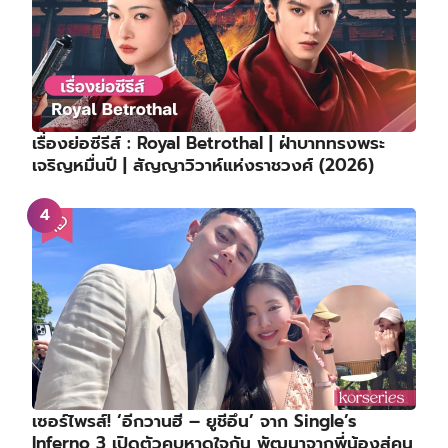
เรื่องย่อซีรีส์ : Royal Betrothal | ฝ่าบาททรงพระ
เจริญหมื่นปี | สัญญาวิวาห์แห่งราชวงศ์ (2026)
เซอร์ไพรส์! ‘อีกวานฮี – ยูชีอึน’ จาก Single’s
Inferno 3 เปิดตัวคบหาดูใจกัน พัฒนาจากพี่น้องสู่คน