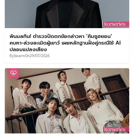
พ้นมลทิน! ตำรวจปัดตกข้อกล่าวหา ‘คิมซูฮยอน’
คบหา-ล่วงละเมิดผู้เยาว์ เผยหลักฐานฝั่งคู่กรณีใช้ AI
ปลอมแปลงเสียง
By
Swarm
On
29/07/2026