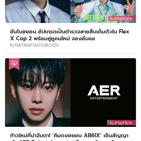
อันโบฮยอน อัปเกรดเป็นตำรวจสายสืบเต็มตัวใน Flex
X Cop 2 พร้อมคู่หูคนใหม่ จองอึนแช
By
TANTARAT
On
03/08/2026
ก้าวใหม่ที่น่าจับตา! ‘คิมดงฮยอน AB6IX’ เซ็นสัญญา