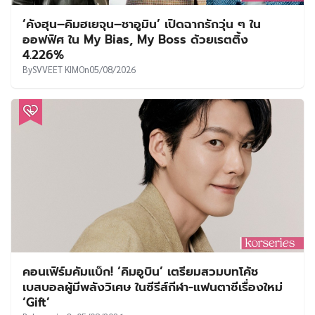
‘คังฮุน–คิมฮเยจุน–ชาอูมิน’ เปิดฉากรักวุ่น ๆ ใน
ออฟฟิศ ใน My Bias, My Boss ด้วยเรตติ้ง
4.226%
By
SVVEET KIM
On
05/08/2026
คอนเฟิร์มคัมแบ็ก! ‘คิมอูบิน’ เตรียมสวมบทโค้ช
เบสบอลผู้มีพลังวิเศษ ในซีรีส์กีฬา-แฟนตาซีเรื่องใหม่
‘Gift’