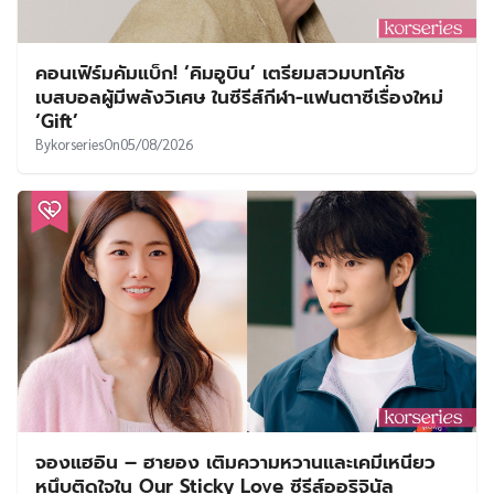
คอนเฟิร์มคัมแบ็ก! ‘คิมอูบิน’ เตรียมสวมบทโค้ช
เบสบอลผู้มีพลังวิเศษ ในซีรีส์กีฬา-แฟนตาซีเรื่องใหม่
‘Gift’
By
korseries
On
05/08/2026
จองแฮอิน – ฮายอง เติมความหวานและเคมีเหนียว
หนึบติดใจใน Our Sticky Love ซีรีส์ออริจินัล