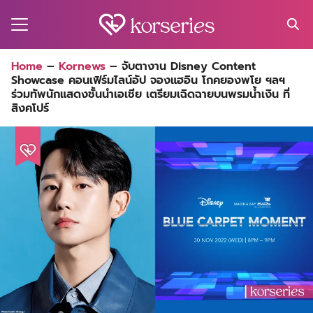
Skip
to
content
Search
Home
–
Kornews
–
จับตางาน Disney Content
for:
Showcase คอนเฟิร์มไลน์อัป จองแฮอิน โกคยองพโย ฯลฯ
MA
ร่วมทัพนักแสดงชั้นนำเอเชีย เตรียมเฉิดฉายบนพรมน้ำเงิน ที่
สิงคโปร์
ES
CT
EL
UTY
T
EW
US