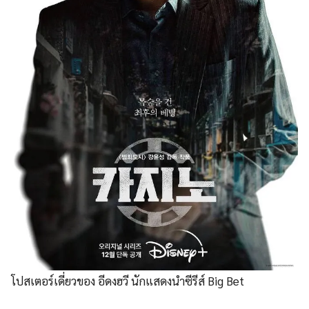
โปสเตอร์เดี่ยวของ อีดงฮวี นักแสดงนำซีรีส์ Big Bet