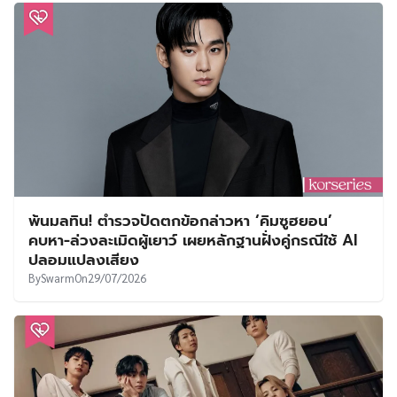
พ้นมลทิน! ตำรวจปัดตกข้อกล่าวหา ‘คิมซูฮยอน’
คบหา-ล่วงละเมิดผู้เยาว์ เผยหลักฐานฝั่งคู่กรณีใช้ AI
ปลอมแปลงเสียง
By
Swarm
On
29/07/2026