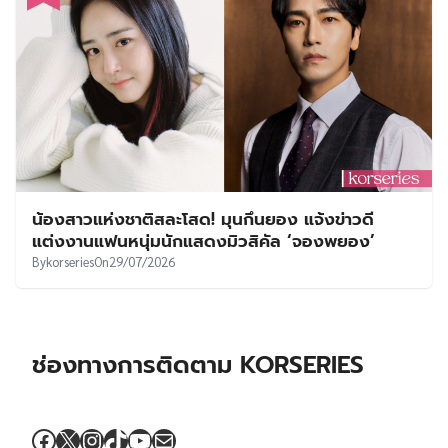
น้องสาวแห่งชาติสละโสด! มุนกึนยอง แจ้งข่าวดี
แต่งงานแฟนหนุ่มนักแสดงมิวสิคัล ‘จองพยอง’
By
korseries
On
29/07/2026
ช่องทางการติดตาม KORSERIES
Facebook
X
Instagram
TikTok
YouTube
Mail