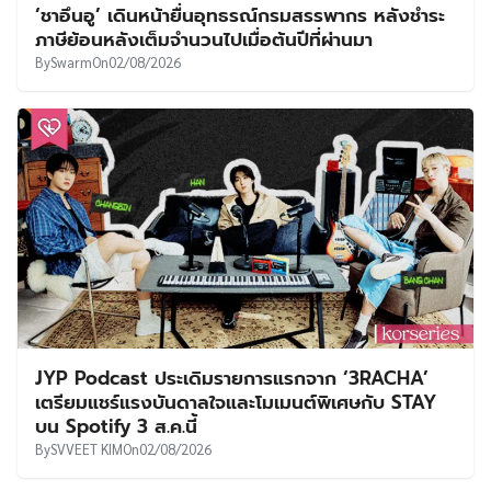
‘ชาอึนอู’ เดินหน้ายื่นอุทธรณ์กรมสรรพากร หลังชำระ
ภาษีย้อนหลังเต็มจำนวนไปเมื่อต้นปีที่ผ่านมา
By
Swarm
On
02/08/2026
JYP Podcast ประเดิมรายการแรกจาก ‘3RACHA’
เตรียมแชร์แรงบันดาลใจและโมเมนต์พิเศษกับ STAY
บน Spotify 3 ส.ค.นี้
By
SVVEET KIM
On
02/08/2026