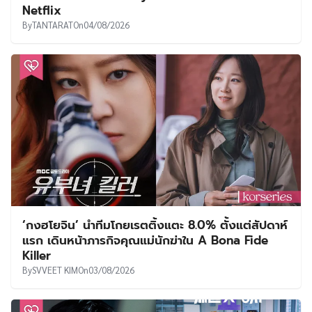
Netflix
By
TANTARAT
On
04/08/2026
‘กงฮโยจิน’ นำทีมโกยเรตติ้งแตะ 8.0% ตั้งแต่สัปดาห์
แรก เดินหน้าภารกิจคุณแม่นักฆ่าใน A Bona Fide
Killer
By
SVVEET KIM
On
03/08/2026