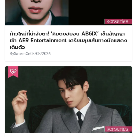
ก้าวใหม่ที่น่าจับตา! ‘คิมดงฮยอน AB6IX’ เซ็นสัญญา
เข้า AER Entertainment เตรียมลุยเส้นทางนักแสดง
เต็มตัว
By
Swarm
On
03/08/2026