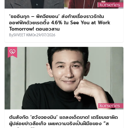
‘ซออินกุก – พัคจีฮยอน’ ส่งท้ายเรื่องราวรักใน
ออฟฟิศด้วยเรตติ้ง 4.6% ใน See You at Work
Tomorrow! ตอนอวสาน
By
SVVEET KIM
On
29/07/2026
ต้นสังกัด ‘ฮวังจองมิน’ แถลงเด็ดขาด! เตรียมเอาผิด
ผู้ปล่อยข่าวลือเท็จ เผยความจริงเป็นฝีมือของ “ส