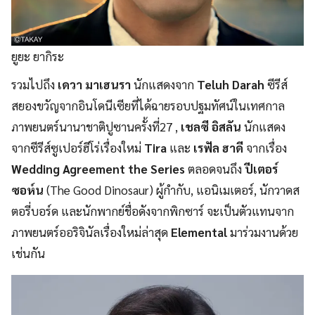
ยูยะ ยากิระ
รวมไปถึง
เดวา มาเฮนรา
นักแสดงจาก
Teluh Darah
ซีรีส์
สยองขวัญจากอินโดนีเซียที่ได้ฉายรอบปฐมทัศน์ในเทศกาล
ภาพยนตร์นานาชาติปูซานครั้งที่27 ,
เชลซี อิสลัน
นักแสดง
จากซีรีส์ซูเปอร์ฮีโร่เรื่องใหม่
Tira
และ
เรฟัล ฮาดี
จากเรื่อง
Wedding Agreement the Series
ตลอดจนถึง
ปีเตอร์
ซอห์น
(The Good Dinosaur) ผู้กำกับ, แอนิเมเตอร์, นักวาดส
ตอรี่บอร์ด และนักพากย์ชื่อดังจากพิกซาร์ จะเป็นตัวแทนจาก
ภาพยนตร์ออริจินัลเรื่องใหม่ล่าสุด
Elemental
มาร่วมงานด้วย
เช่นกัน