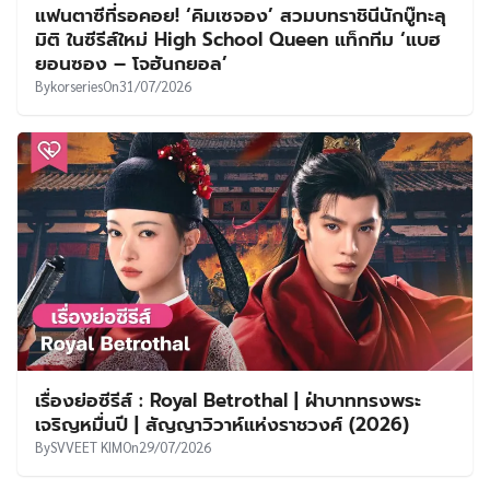
แฟนตาซีที่รอคอย! ‘คิมเซจอง’ สวมบทราชินีนักบู๊ทะลุ
มิติ ในซีรีส์ใหม่ High School Queen แท็กทีม ‘แบฮ
ยอนซอง – โจฮันกยอล’
By
korseries
On
31/07/2026
เรื่องย่อซีรีส์ : Royal Betrothal | ฝ่าบาททรงพระ
เจริญหมื่นปี | สัญญาวิวาห์แห่งราชวงศ์ (2026)
By
SVVEET KIM
On
29/07/2026