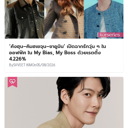
‘คังฮุน–คิมฮเยจุน–ชาอูมิน’ เปิดฉากรักวุ่น ๆ ใน
ออฟฟิศ ใน My Bias, My Boss ด้วยเรตติ้ง
4.226%
By
SVVEET KIM
On
05/08/2026