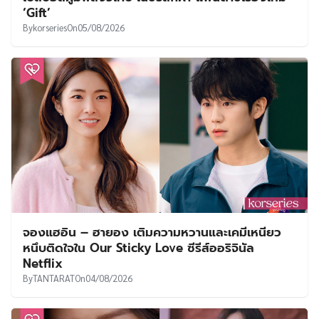
‘Gift’
By
korseries
On
05/08/2026
จองแฮอิน – ฮายอง เติมความหวานและเคมีเหนียว
หนึบติดใจใน Our Sticky Love ซีรีส์ออริจินัล
Netflix
By
TANTARAT
On
04/08/2026