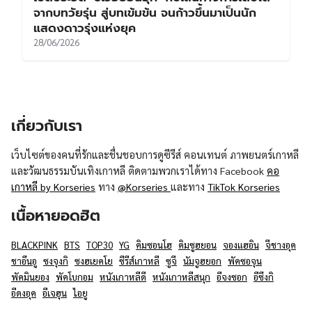
จากบทวัยรุ่น สู่บทเข้มข้น จนก้าวขึ้นมาเป็นนัก
แสดงดาวรุ่งแห่งยุค
28/06/2026
เกี่ยวกับเรา
เว็บไซต์ของคนที่รักและชื่นชอบการดูซีรีส์ คอนเทนต์ ภาพยนตร์เกาหลี
และวัฒนธรรมบันเทิงเกาหลี ติดตามพวกเราได้ทาง Facebook
คอ
เกาหลี by Korseries
ทาง
@Korseries
และทาง
TikTok Korseries
เนื้อหายอดฮิต
BLACKPINK
BTS
TOP30
YG
คิมซอนโฮ
คิมซูฮยอน
จองแฮอิน
จีชางอุค
ชาอึนอู
ซงจุงกิ
ซงฮเยคโย
ซีรีส์เกาหลี
ซูจี
นัมจูฮยอก
พัคซอจุน
พัคมินยอง
พัคโบกอม
หนังเกาหลีดี
หนังเกาหลีสนุก
อีจงซอก
อีซึงกิ
อีดงอุค
อีเจฮุน
ไอยู