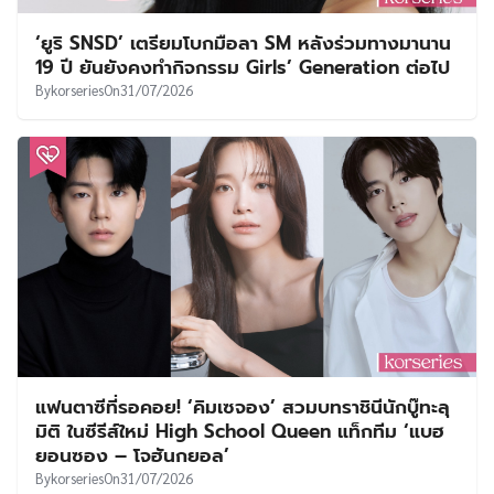
‘ยูริ SNSD’ เตรียมโบกมือลา SM หลังร่วมทางมานาน
19 ปี ยันยังคงทำกิจกรรม Girls’ Generation ต่อไป
By
korseries
On
31/07/2026
แฟนตาซีที่รอคอย! ‘คิมเซจอง’ สวมบทราชินีนักบู๊ทะลุ
มิติ ในซีรีส์ใหม่ High School Queen แท็กทีม ‘แบฮ
ยอนซอง – โจฮันกยอล’
By
korseries
On
31/07/2026