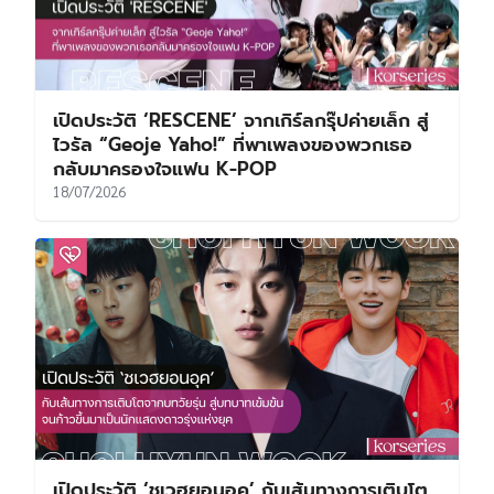
เปิดประวัติ ‘RESCENE’ จากเกิร์ลกรุ๊ปค่ายเล็ก สู่
ไวรัล “Geoje Yaho!” ที่พาเพลงของพวกเธอ
กลับมาครองใจแฟน K-POP
18/07/2026
เปิดประวัติ ‘ชเวฮยอนอุค’ กับเส้นทางการเติบโต