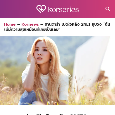
Skip
to
content
Search
Home
–
Kornews
–
ซานดาร่า เปิดใจหลัง 2NE1 ยุบวง “ฉัน
for:
ไม่มีความสุขเหมือนที่เคยเป็นเลย”
MA
ES
CT
EL
UTY
T
EW
US