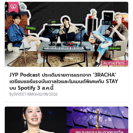
JYP Podcast ประเดิมรายการแรกจาก ‘3RACHA’
เตรียมแชร์แรงบันดาลใจและโมเมนต์พิเศษกับ STAY
บน Spotify 3 ส.ค.นี้
By
SVVEET KIM
On
02/08/2026