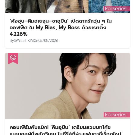
‘คังฮุน–คิมฮเยจุน–ชาอูมิน’ เปิดฉากรักวุ่น ๆ ใน
ออฟฟิศ ใน My Bias, My Boss ด้วยเรตติ้ง
4.226%
By
SVVEET KIM
On
05/08/2026
คอนเฟิร์มคัมแบ็ก! ‘คิมอูบิน’ เตรียมสวมบทโค้ช
เบสบอลผู้มีพลังวิเศษ ในซีรีส์กีฬา-แฟนตาซีเรื่องใหม่