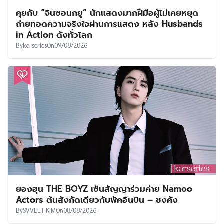
คุยกับ “จินซอนกยู” นักแสดงมากฝีมือผู้ไม่เคยหยุด
ถ่ายทอดความจริงใจผ่านการแสดง หลัง Husbands
in Action ดังทั่วโลก
By
korseries
On
09/08/2026
ยองฮุน THE BOYZ เซ็นสัญญาร่วมค่าย Namoo
Actors ต้นสังกัดเดียวกับพัคอึนบิน – ซงคัง
By
SVVEET KIM
On
08/08/2026