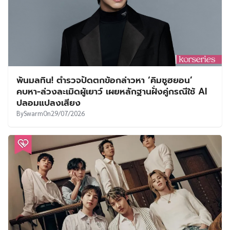
พ้นมลทิน! ตำรวจปัดตกข้อกล่าวหา ‘คิมซูฮยอน’
คบหา-ล่วงละเมิดผู้เยาว์ เผยหลักฐานฝั่งคู่กรณีใช้ AI
ปลอมแปลงเสียง
By
Swarm
On
29/07/2026