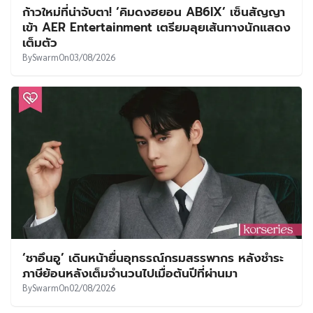
ก้าวใหม่ที่น่าจับตา! ‘คิมดงฮยอน AB6IX’ เซ็นสัญญา
เข้า AER Entertainment เตรียมลุยเส้นทางนักแสดง
เต็มตัว
By
Swarm
On
03/08/2026
‘ชาอึนอู’ เดินหน้ายื่นอุทธรณ์กรมสรรพากร หลังชำระ
ภาษีย้อนหลังเต็มจำนวนไปเมื่อต้นปีที่ผ่านมา
By
Swarm
On
02/08/2026