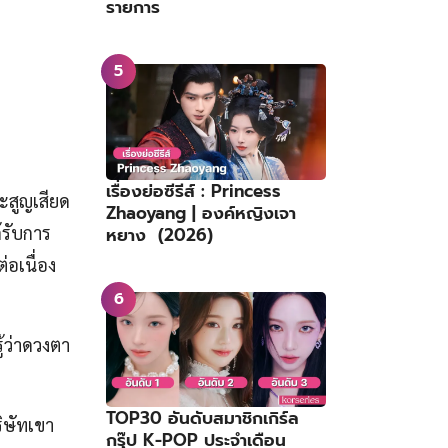
รายการ
เรื่องย่อซีรีส์ : Princess
ะสูญเสียด
Zhaoyang | องค์หญิงเจา
้รับการ
หยาง (2026)
่อเนื่อง
ู้ว่าดวงตา
TOP30 อันดับสมาชิกเกิร์ล
ิษัทเขา
กรุ๊ป K-POP ประจำเดือน