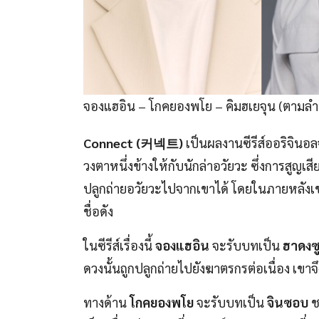
จองแฮอิน – โกคยองพโย – คิมฮเยจุน (ตามลำ
Connect (커넥트)
เป็นผลงานซีรีส์ออริจินอล
วงตาหนึ่งข้างให้กับนักล่าอวัยวะ ซึ่งการสูญเ
ปลูกถ่ายอวัยวะไปจากเขาได้ โดยในภายหลังเขาไ
ชื่อดัง
ในซีรีส์เรื่องนี้
จองแฮอิน
จะรับบทเป็น
ฮาดงซ
ดวงนั้นถูกปลูกถ่ายไปยังฆาตรกรต่อเนื่อง เข
ทางด้าน
โกคยองพโย
จะรับบทเป็น
จินซอบ
ช