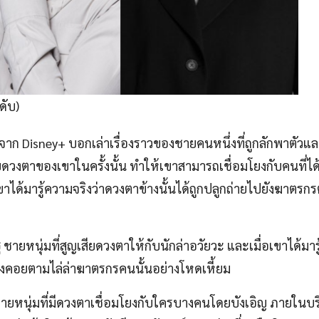
ดับ)
จาก Disney+ บอกเล่าเรื่องราวของชายคนหนึ่งที่ถูกลักพาตัวแล
สียดวงตาของเขาในครั้งนั้น ทำให้เขาสามารถเชื่อมโยงกับคนที่ได
ด้มารู้ความจริงว่าดวงตาข้างนั้นได้ถูกปลูกถ่ายไปยังฆาตรกรต
ู
ชายหนุ่มที่สูญเสียดวงตาให้กับนักล่าอวัยวะ และเมื่อเขาได้มาร
าจึงคอยตามไล่ล่าฆาตรกรคนนั้นอย่างโหดเหี้ยม
ายหนุ่มที่มีดวงตาเชื่อมโยงกับใครบางคนโดยบังเอิญ ภายในบร