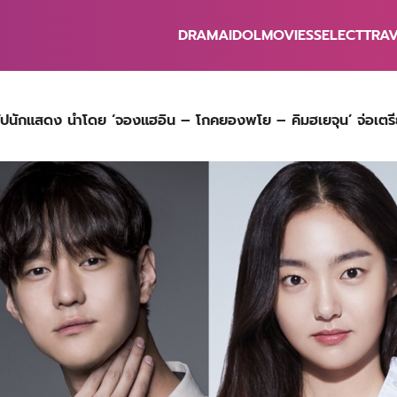
DRAMA
IDOL
MOVIES
SELECT
TRA
earch
r:
อัปนักแสดง นำโดย ‘จองแฮอิน – โกคยองพโย – คิมฮเยจุน’ จ่อเต