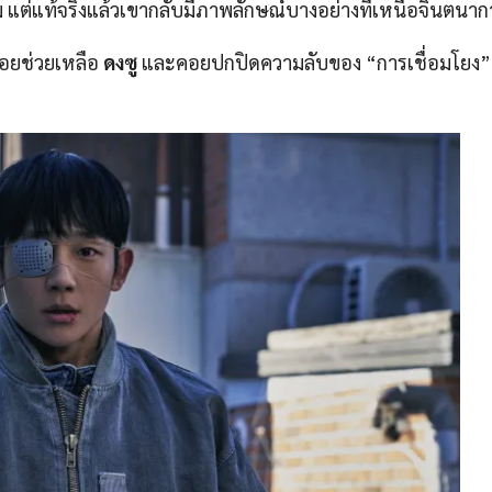
ม แต่แท้จริงแล้วเขากลับมีภาพลักษณ์บางอย่างที่เหนือจินตนาก
คอยช่วยเหลือ
ดงซู
และคอยปกปิดความลับของ “การเชื่อมโยง” 