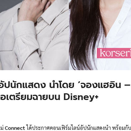
์อัปนักแสดง นำโดย ‘จองแฮอิน –
จ่อเตรียมฉายบน Disney+
หม่
Connect
ได้ประกาศคอนเฟิร์มไลน์อัปนักแสดงนำ พร้อมกั