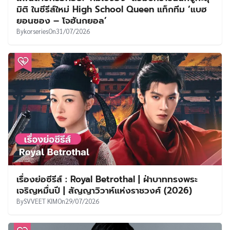
มิติ ในซีรีส์ใหม่ High School Queen แท็กทีม ‘แบฮ
ยอนซอง – โจฮันกยอล’
By
korseries
On
31/07/2026
เรื่องย่อซีรีส์ : Royal Betrothal | ฝ่าบาททรงพระ
เจริญหมื่นปี | สัญญาวิวาห์แห่งราชวงศ์ (2026)
By
SVVEET KIM
On
29/07/2026