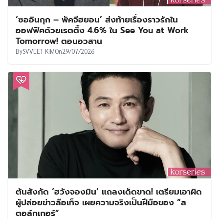
‘ซออินกุก – พัคจีฮยอน’ ส่งท้ายเรื่องราวรักใน
ออฟฟิศด้วยเรตติ้ง 4.6% ใน See You at Work
Tomorrow! ตอนอวสาน
By
SVVEET KIM
On
29/07/2026
ต้นสังกัด ‘ฮวังจองมิน’ แถลงเด็ดขาด! เตรียมเอาผิด
ผู้ปล่อยข่าวลือเท็จ เผยความจริงเป็นฝีมือของ “ส
ตอล์กเกอร์”