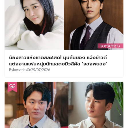
น้องสาวแห่งชาติสละโสด! มุนกึนยอง แจ้งข่าวดี
แต่งงานแฟนหนุ่มนักแสดงมิวสิคัล ‘จองพยอง’
By
korseries
On
29/07/2026