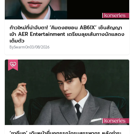
ก้าวใหม่ที่น่าจับตา! ‘คิมดงฮยอน AB6IX’ เซ็นสัญญา
เข้า AER Entertainment เตรียมลุยเส้นทางนักแสดง
เต็มตัว
By
Swarm
On
03/08/2026
‘ชาอึนอู’ เดินหน้ายื่นอุทธรณ์กรมสรรพากร หลังชำระ