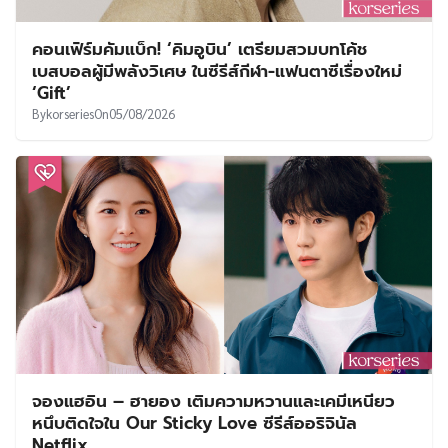
คอนเฟิร์มคัมแบ็ก! ‘คิมอูบิน’ เตรียมสวมบทโค้ช
เบสบอลผู้มีพลังวิเศษ ในซีรีส์กีฬา-แฟนตาซีเรื่องใหม่
‘Gift’
By
korseries
On
05/08/2026
จองแฮอิน – ฮายอง เติมความหวานและเคมีเหนียว
หนึบติดใจใน Our Sticky Love ซีรีส์ออริจินัล
Netflix