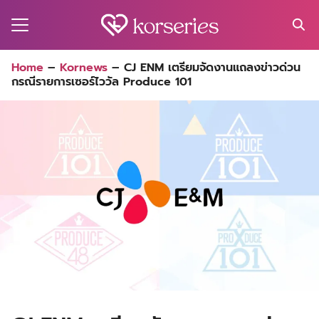
Skip
to
content
Search
Home
–
Kornews
–
CJ ENM เตรียมจัดงานแถลงข่าวด่วน
for:
กรณีรายการเซอร์ไววัล Produce 101
MA
ES
CT
EL
UTY
T
EW
US