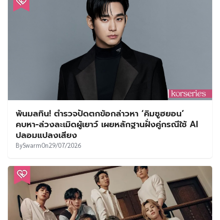
พ้นมลทิน! ตำรวจปัดตกข้อกล่าวหา ‘คิมซูฮยอน’
คบหา-ล่วงละเมิดผู้เยาว์ เผยหลักฐานฝั่งคู่กรณีใช้ AI
ปลอมแปลงเสียง
By
Swarm
On
29/07/2026