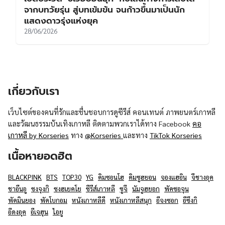
จากบทวัยรุ่น สู่บทเข้มข้น จนก้าวขึ้นมาเป็นนัก
แสดงดาวรุ่งแห่งยุค
28/06/2026
เกี่ยวกับเรา
เว็บไซต์ของคนที่รักและชื่นชอบการดูซีรีส์ คอนเทนต์ ภาพยนตร์เกาหลี
และวัฒนธรรมบันเทิงเกาหลี ติดตามพวกเราได้ทาง Facebook
คอ
เกาหลี by Korseries
ทาง
@Korseries
และทาง
TikTok Korseries
เนื้อหายอดฮิต
BLACKPINK
BTS
TOP30
YG
คิมซอนโฮ
คิมซูฮยอน
จองแฮอิน
จีชางอุค
ชาอึนอู
ซงจุงกิ
ซงฮเยคโย
ซีรีส์เกาหลี
ซูจี
นัมจูฮยอก
พัคซอจุน
พัคมินยอง
พัคโบกอม
หนังเกาหลีดี
หนังเกาหลีสนุก
อีจงซอก
อีซึงกิ
อีดงอุค
อีเจฮุน
ไอยู