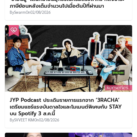
ภาษีย้อนหลังเต็มจำนวนไปเมื่อต้นปีที่ผ่านมา
By
Swarm
On
02/08/2026
JYP Podcast ประเดิมรายการแรกจาก ‘3RACHA’
เตรียมแชร์แรงบันดาลใจและโมเมนต์พิเศษกับ STAY
บน Spotify 3 ส.ค.นี้
By
SVVEET KIM
On
02/08/2026