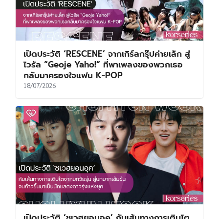
เปิดประวัติ ‘RESCENE’ จากเกิร์ลกรุ๊ปค่ายเล็ก สู่
ไวรัล “Geoje Yaho!” ที่พาเพลงของพวกเธอ
กลับมาครองใจแฟน K-POP
18/07/2026
เปิดประวัติ ‘ชเวฮยอนอุค’ กับเส้นทางการเติบโต