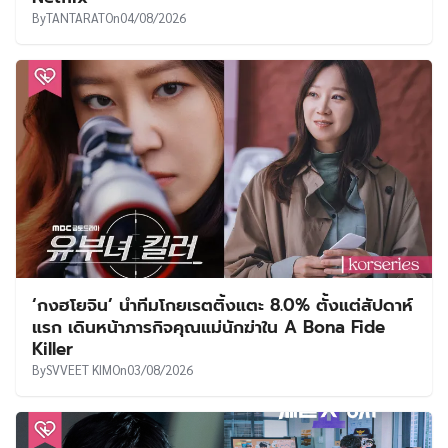
By
TANTARAT
On
04/08/2026
‘กงฮโยจิน’ นำทีมโกยเรตติ้งแตะ 8.0% ตั้งแต่สัปดาห์
แรก เดินหน้าภารกิจคุณแม่นักฆ่าใน A Bona Fide
Killer
By
SVVEET KIM
On
03/08/2026