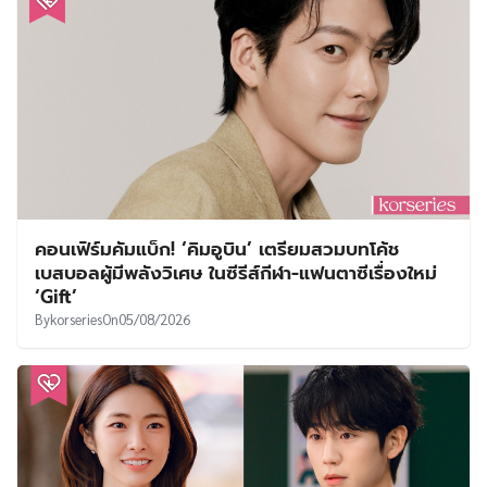
คอนเฟิร์มคัมแบ็ก! ‘คิมอูบิน’ เตรียมสวมบทโค้ช
เบสบอลผู้มีพลังวิเศษ ในซีรีส์กีฬา-แฟนตาซีเรื่องใหม่
‘Gift’
By
korseries
On
05/08/2026