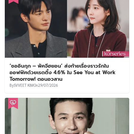
‘ซออินกุก – พัคจีฮยอน’ ส่งท้ายเรื่องราวรักใน
ออฟฟิศด้วยเรตติ้ง 4.6% ใน See You at Work
Tomorrow! ตอนอวสาน
By
SVVEET KIM
On
29/07/2026