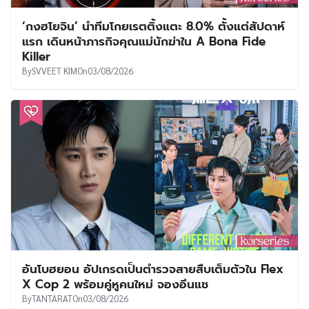
‘กงฮโยจิน’ นำทีมโกยเรตติ้งแตะ 8.0% ตั้งแต่สัปดาห์
แรก เดินหน้าภารกิจคุณแม่นักฆ่าใน A Bona Fide
Killer
By
SVVEET KIM
On
03/08/2026
อันโบฮยอน อัปเกรดเป็นตำรวจสายสืบเต็มตัวใน Flex
X Cop 2 พร้อมคู่หูคนใหม่ จองอึนแช
By
TANTARAT
On
03/08/2026