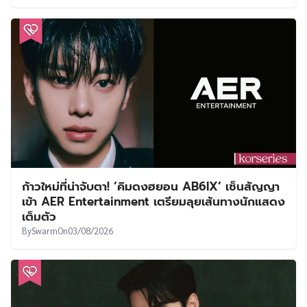
ก้าวใหม่ที่น่าจับตา! ‘คิมดงฮยอน AB6IX’ เซ็นสัญญา
เข้า AER Entertainment เตรียมลุยเส้นทางนักแสดง
เต็มตัว
By
Swarm
On
03/08/2026