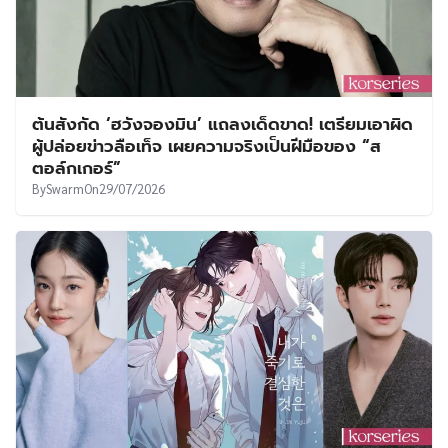
ต้นสังกัด ‘ฮวังจองมิน’ แถลงเด็ดขาด! เตรียมเอาผิด
ผู้ปล่อยข่าวลือเท็จ เผยความจริงเป็นฝีมือของ “ส
ตอล์กเกอร์”
By
Swarm
On
29/07/2026