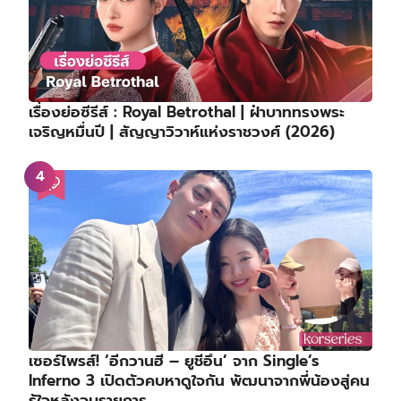
เรื่องย่อซีรีส์ : Royal Betrothal | ฝ่าบาททรงพระ
เจริญหมื่นปี | สัญญาวิวาห์แห่งราชวงศ์ (2026)
เซอร์ไพรส์! ‘อีกวานฮี – ยูชีอึน’ จาก Single’s
Inferno 3 เปิดตัวคบหาดูใจกัน พัฒนาจากพี่น้องสู่คน
รู้ใจหลังจบรายการ