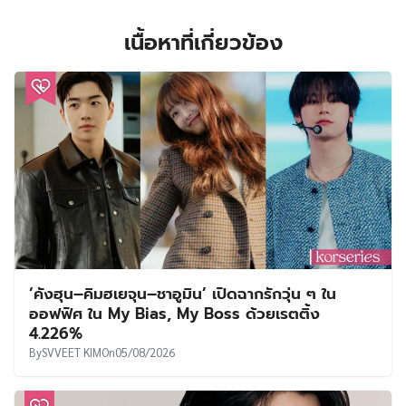
เนื้อหาที่เกี่ยวข้อง
‘คังฮุน–คิมฮเยจุน–ชาอูมิน’ เปิดฉากรักวุ่น ๆ ใน
ออฟฟิศ ใน My Bias, My Boss ด้วยเรตติ้ง
4.226%
By
SVVEET KIM
On
05/08/2026