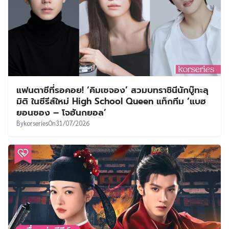
แฟนตาซีที่รอคอย! ‘คิมเซจอง’ สวมบทราชินีนักบู๊ทะลุ
มิติ ในซีรีส์ใหม่ High School Queen แท็กทีม ‘แบฮ
ยอนซอง – โจฮันกยอล’
By
korseries
On
31/07/2026