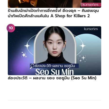
ร้านลับนักฆ่าเปิดทำการอีกครั้ง! อีดงอุค – คิมฮเยจุน
นำทัพเปิดศึกล้างแค้นใน A Shop for Killers 2
ส่องประวัติ – ผลงาน ของ ซอซูมิน (Seo Su Min)