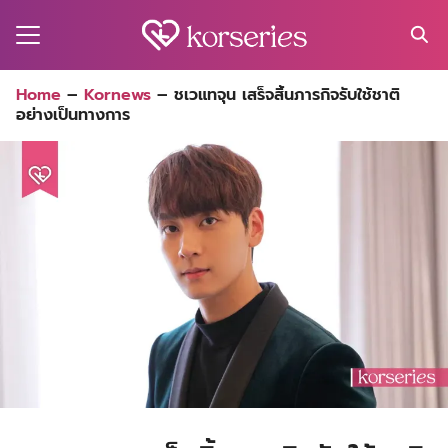
Skip
to
content
Search
Home
–
Kornews
–
ชเวแทจุน เสร็จสิ้นภารกิจรับใช้ชาติ
for:
อย่างเป็นทางการ
MA
ES
CT
EL
UTY
T
EW
US