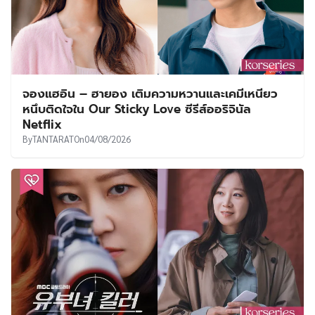
จองแฮอิน – ฮายอง เติมความหวานและเคมีเหนียว
หนึบติดใจใน Our Sticky Love ซีรีส์ออริจินัล
Netflix
By
TANTARAT
On
04/08/2026