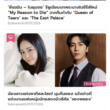
‘อีแชมิน – โนยุนซอ’ รียูเนียนบทพระนางในซีรีส์ใหม่
“My Reason to Die” จากทีมกำกับ ‘Queen of
Tears’ และ ‘The East Palace’
By
Swarm
On
29/07/2026
น้องสาวแห่งชาติสละโสด! มุนกึนยอง แจ้งข่าวดี
แต่งงานแฟนหนุ่มนักแสดงมิวสิคัล ‘จองพยอง’
By
korseries
On
29/07/2026