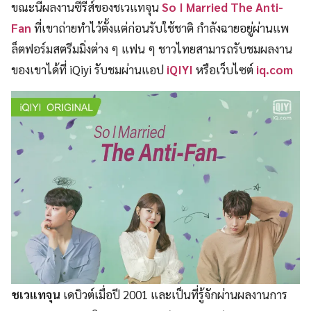
ขณะนี้ผลงานซีรีส์ของชเวแทจุน
So I Married The Anti-
Fan
ที่เขาถ่ายทำไว้ตั้งแต่ก่อนรับใช้ชาติ กำลังฉายอยู่ผ่านแพ
ล็ตฟอร์มสตรีมมิ่งต่าง ๆ แฟน ๆ ชาวไทยสามารถรับชมผลงาน
ของเขาได้ที่ iQiyi รับชมผ่านแอป
iQIYI
หรือเว็บไซต์
iq.com
ชเวแทจุน
เดบิวต์เมื่อปี 2001 และเป็นที่รู้จักผ่านผลงานการ