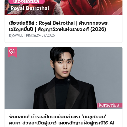
เรื่องย่อซีรีส์ : Royal Betrothal | ฝ่าบาททรงพระ
เจริญหมื่นปี | สัญญาวิวาห์แห่งราชวงศ์ (2026)
By
SVVEET KIM
On
29/07/2026
พ้นมลทิน! ตำรวจปัดตกข้อกล่าวหา ‘คิมซูฮยอน’
คบหา-ล่วงละเมิดผู้เยาว์ เผยหลักฐานฝั่งคู่กรณีใช้ AI