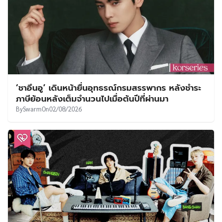
‘ชาอึนอู’ เดินหน้ายื่นอุทธรณ์กรมสรรพากร หลังชำระ
ภาษีย้อนหลังเต็มจำนวนไปเมื่อต้นปีที่ผ่านมา
By
Swarm
On
02/08/2026