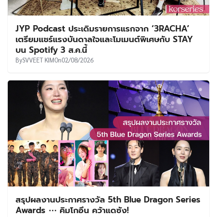
JYP Podcast ประเดิมรายการแรกจาก ‘3RACHA’
เตรียมแชร์แรงบันดาลใจและโมเมนต์พิเศษกับ STAY
บน Spotify 3 ส.ค.นี้
By
SVVEET KIM
On
02/08/2026
สรุปผลงานประกาศรางวัล 5th Blue Dragon Series
Awards ⋯ คิมโกอึน คว้าแดซัง!