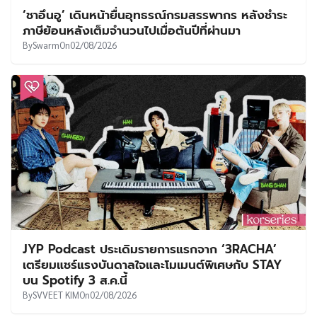
‘ชาอึนอู’ เดินหน้ายื่นอุทธรณ์กรมสรรพากร หลังชำระ
ภาษีย้อนหลังเต็มจำนวนไปเมื่อต้นปีที่ผ่านมา
By
Swarm
On
02/08/2026
JYP Podcast ประเดิมรายการแรกจาก ‘3RACHA’
เตรียมแชร์แรงบันดาลใจและโมเมนต์พิเศษกับ STAY
บน Spotify 3 ส.ค.นี้
By
SVVEET KIM
On
02/08/2026