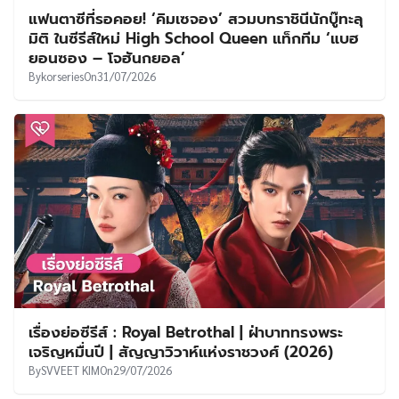
แฟนตาซีที่รอคอย! ‘คิมเซจอง’ สวมบทราชินีนักบู๊ทะลุ
มิติ ในซีรีส์ใหม่ High School Queen แท็กทีม ‘แบฮ
ยอนซอง – โจฮันกยอล’
By
korseries
On
31/07/2026
เรื่องย่อซีรีส์ : Royal Betrothal | ฝ่าบาททรงพระ
เจริญหมื่นปี | สัญญาวิวาห์แห่งราชวงศ์ (2026)
By
SVVEET KIM
On
29/07/2026