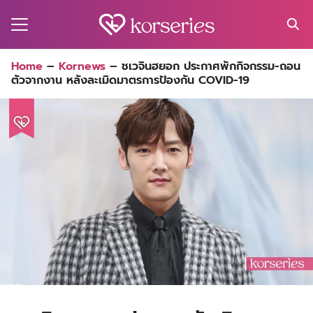
Skip
to
content
Search
Home
–
Kornews
–
ชเวจินฮยอก ประกาศพักกิจกรรม-ถอน
for:
ตัวจากงาน หลังละเมิดมาตรการป้องกัน COVID-19
MA
ES
CT
EL
UTY
T
EW
US