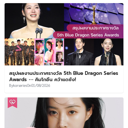
สรุปผลงานประกาศรางวัล 5th Blue Dragon Series
Awards ⋯ คิมโกอึน คว้าแดซัง!
By
korseries
On
01/08/2026