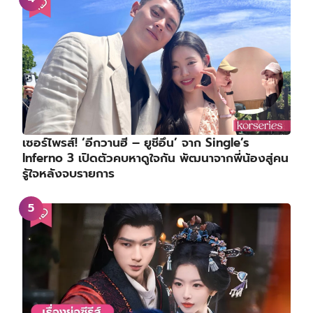
เซอร์ไพรส์! ‘อีกวานฮี – ยูชีอึน’ จาก Single’s
Inferno 3 เปิดตัวคบหาดูใจกัน พัฒนาจากพี่น้องสู่คน
รู้ใจหลังจบรายการ