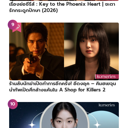
เรื่องย่อซีรีส์ : Key to the Phoenix Heart | ชะตา
รักกระดูกปักษา (2026)
ร้านลับนักฆ่าเปิดทำการอีกครั้ง! อีดงอุค – คิมฮเยจุน
นำทัพเปิดศึกล้างแค้นใน A Shop for Killers 2