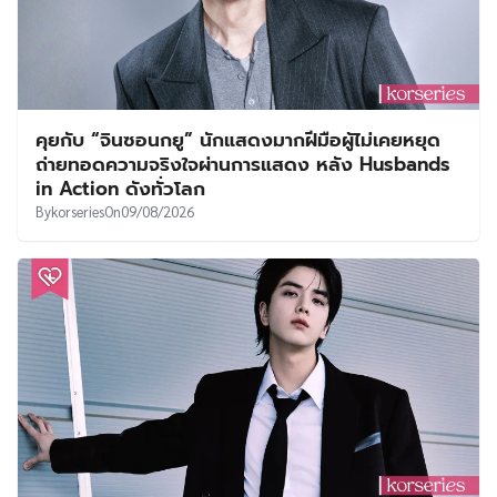
คุยกับ “จินซอนกยู” นักแสดงมากฝีมือผู้ไม่เคยหยุด
ถ่ายทอดความจริงใจผ่านการแสดง หลัง Husbands
in Action ดังทั่วโลก
By
korseries
On
09/08/2026