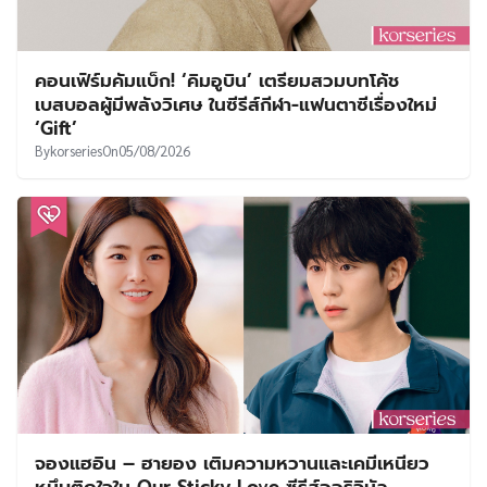
คอนเฟิร์มคัมแบ็ก! ‘คิมอูบิน’ เตรียมสวมบทโค้ช
เบสบอลผู้มีพลังวิเศษ ในซีรีส์กีฬา-แฟนตาซีเรื่องใหม่
‘Gift’
By
korseries
On
05/08/2026
จองแฮอิน – ฮายอง เติมความหวานและเคมีเหนียว
หนึบติดใจใน Our Sticky Love ซีรีส์ออริจินัล