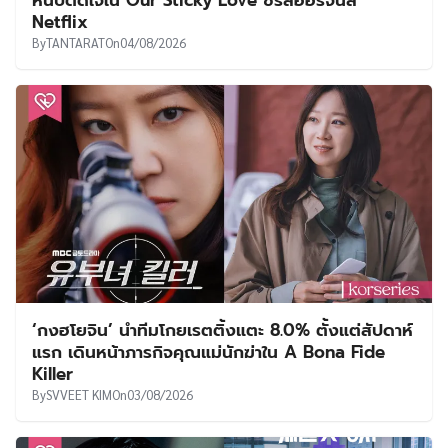
Netflix
By
TANTARAT
On
04/08/2026
‘กงฮโยจิน’ นำทีมโกยเรตติ้งแตะ 8.0% ตั้งแต่สัปดาห์
แรก เดินหน้าภารกิจคุณแม่นักฆ่าใน A Bona Fide
Killer
By
SVVEET KIM
On
03/08/2026