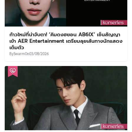
ก้าวใหม่ที่น่าจับตา! ‘คิมดงฮยอน AB6IX’ เซ็นสัญญา
เข้า AER Entertainment เตรียมลุยเส้นทางนักแสดง
เต็มตัว
By
Swarm
On
03/08/2026