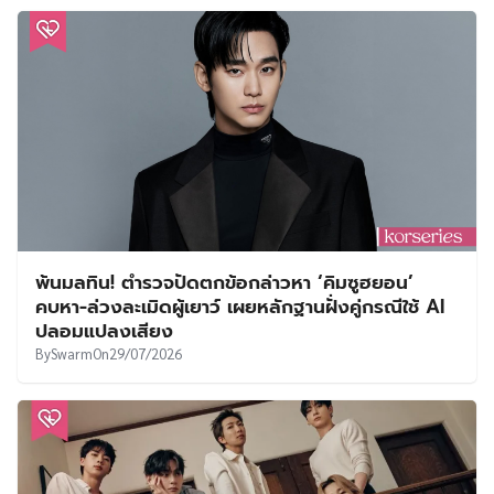
พ้นมลทิน! ตำรวจปัดตกข้อกล่าวหา ‘คิมซูฮยอน’
คบหา-ล่วงละเมิดผู้เยาว์ เผยหลักฐานฝั่งคู่กรณีใช้ AI
ปลอมแปลงเสียง
By
Swarm
On
29/07/2026