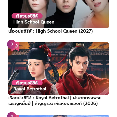
เรื่องย่อซีรีส์ : High School Queen (2027)
เรื่องย่อซีรีส์ : Royal Betrothal | ฝ่าบาททรงพระ
เจริญหมื่นปี | สัญญาวิวาห์แห่งราชวงศ์ (2026)