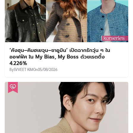
‘คังฮุน–คิมฮเยจุน–ชาอูมิน’ เปิดฉากรักวุ่น ๆ ใน
ออฟฟิศ ใน My Bias, My Boss ด้วยเรตติ้ง
4.226%
By
SVVEET KIM
On
05/08/2026