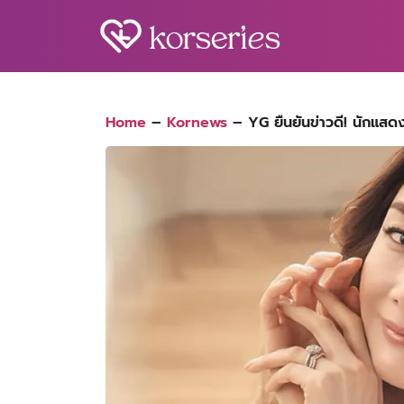
Skip
to
content
S
fo
Home
–
Kornews
–
YG ยืนยันข่าวดี! นักแสดง