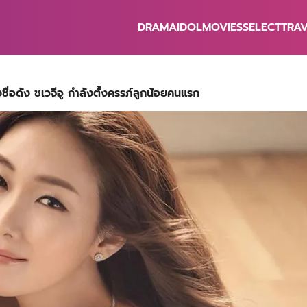
DRAMA
IDOL
MOVIES
SELECT
TRA
earch
r:
ชื่อดัง ชเวจีอู กำลังตั้งครรภ์ลูกน้อยคนแรก