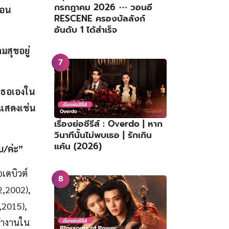
กรกฎาคม 2026 ⋯ วอนอี
ือน
RESCENE ครองบัลลังก์
อันดับ 1 ได้สำเร็จ
มสุขอยู่
วเธอเองใน
แสดงเช่น
เรื่องย่อซีรีส์ : Overdo | หาก
วินาทีนั้นไม่พบเธอ | รักเกิน
แค้น (2026)
บ/ค่ะ”
เดบิวต์
2,2002),
,2015),
งทำงานใน