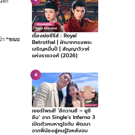
จนอก
เรื่องย่อซีรีส์ : Royal
ว่า
“ขณะ
Betrothal | ฝ่าบาททรงพระ
เจริญหมื่นปี | สัญญาวิวาห์
แห่งราชวงศ์ (2026)
เซอร์ไพรส์! ‘อีกวานฮี – ยูชี
อึน’ จาก Single’s Inferno 3
เปิดตัวคบหาดูใจกัน พัฒนา
จากพี่น้องสู่คนรู้ใจหลังจบ