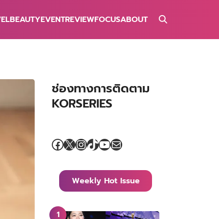
VEL
BEAUTY
EVENT
REVIEW
FOCUS
ABOUT
ช่องทางการติดตาม
KORSERIES
Facebook
X
Instagram
TikTok
YouTube
Mail
Weekly Hot Issue