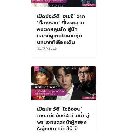
เปิดประวัติ ‘ฮเยริ’ จาก
‘ด็อกซอน’ ที่ใครหลาย
คนตกหลุมรัก สู่นัก
แสดงผู้เติบโตผ่านทุก
บทบาทที่เลือกเดิน
31/07/2026
เปิดประวัติ ‘โซจีซอบ’
จากอดีตนักกีฬาว่ายน้ำ สู่
พระเอกแถวหน้าผู้ครอง
ใจผู้ชมมากว่า 30 ปี