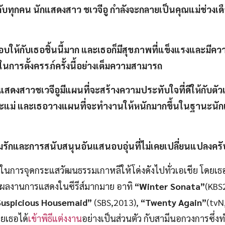
ับทุกคน นักแสดงสาว ชเวจีอู กำลังจะกลายเป็นคุณแม่ช่วงเด
บให้กับเธอชิ้นนี้มาก และเธอก็มีสุขภาพที่แข็งแรงและมีควา
นการตั้งครรภ์ครั้งนี้อย่างเต็มความสามารถ
กแสดงสาวชเวจีอูมีแผนที่จะสร้างความประทับใจที่ดีให้กับตั
ม่ และเธอวางแผนที่จะทำงานให้หนักมากขึ้นในฐานะนัก
รักและการสนับสนุนอันแสนอบอุ่นที่ไม่เคยเปลี่ยนแปลงครั
ัญในการจุดกระแสวัฒนธรรมเกาหลีให้โด่งดังไปทั่วเอเชีย โดยเธอ
มีผลงานการแสดงในซีรีส์มากมาย อาทิ
“Winter Sonata”
(KBS
Suspicious Housemaid”
(SBS,2013),
“Twenty Again”
(tvN
ยเธอได้
เข้าพิธีแต่งงาน
อย่างเป็นส่วนตัว กับสามีนอกวงการซึ่