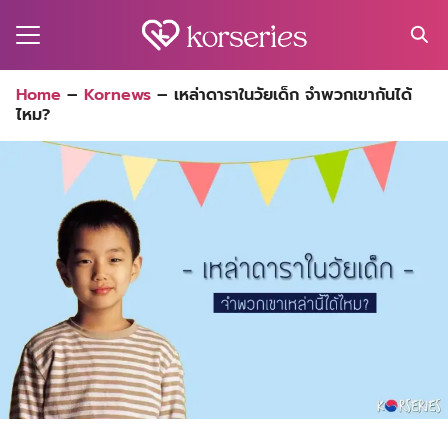
Skip
to
content
Search
Home
–
Kornews
–
เหล่าดาราในวัยเด็ก จำพวกเขากันได้
for:
ไหม?
MA
ES
CT
EL
UTY
T
EW
US