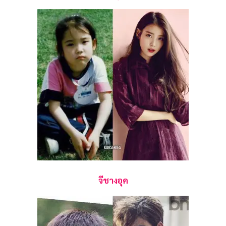
จีชางอุค