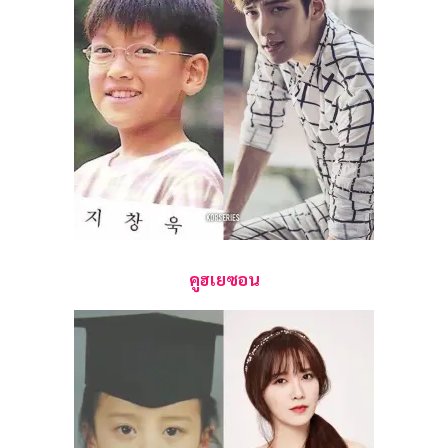
คูฮเยซอน