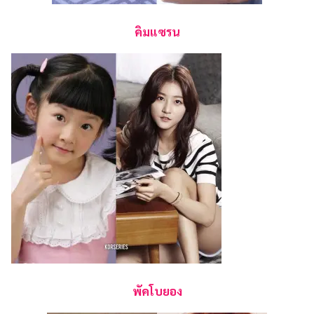
คิมแซรน
พัคโบยอง