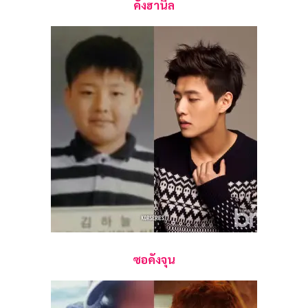
คังฮานึล
ซอคังจุน