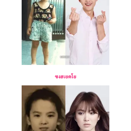
ซงฮเยคโย