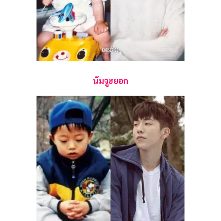
นัมจูฮยอก