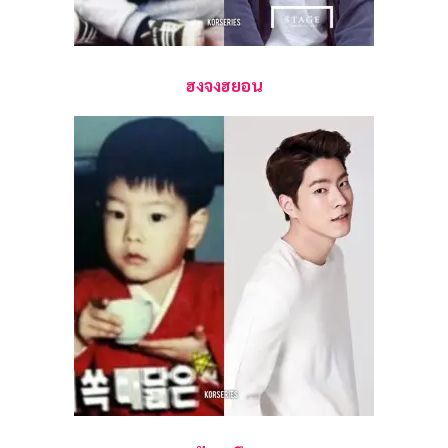
ฮงจงฮยอน