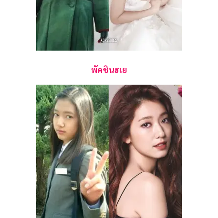
พัคชินฮเย