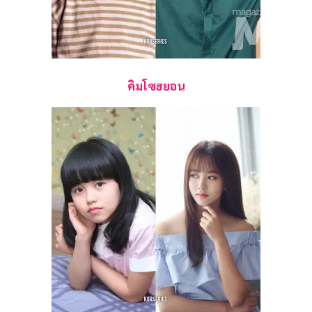
คิมโซฮยอน