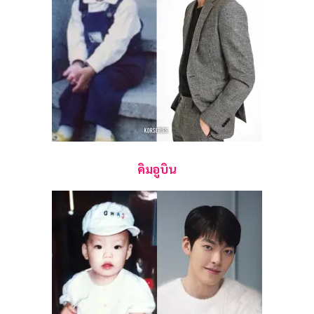
คิมอูบิน