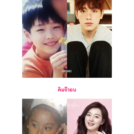
คิมจีวอน