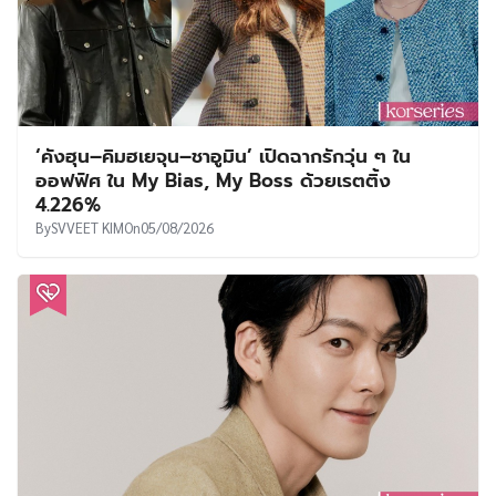
‘คังฮุน–คิมฮเยจุน–ชาอูมิน’ เปิดฉากรักวุ่น ๆ ใน
ออฟฟิศ ใน My Bias, My Boss ด้วยเรตติ้ง
4.226%
By
SVVEET KIM
On
05/08/2026