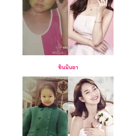
ชินมินอา