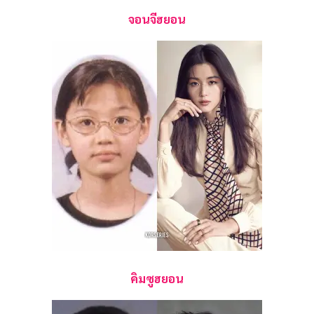
จอนจีฮยอน
คิมซูฮยอน