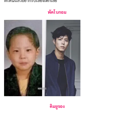
#เห็นแล้วอยากรับเลี้ยงเด็กเลย
พัคโบกอม
คิมยูจอง