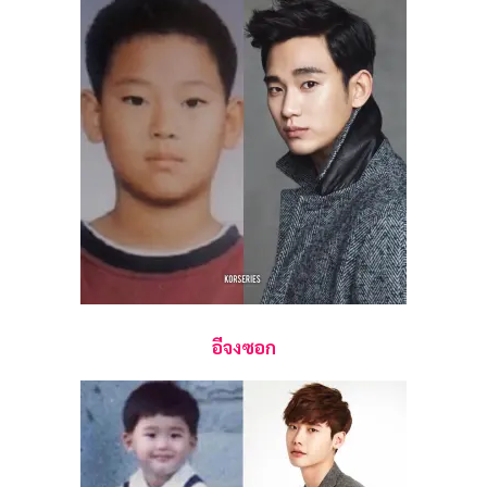
อีจงซอก