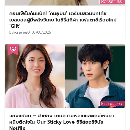
คอนเฟิร์มคัมแบ็ก! ‘คิมอูบิน’ เตรียมสวมบทโค้ช
เบสบอลผู้มีพลังวิเศษ ในซีรีส์กีฬา-แฟนตาซีเรื่องใหม่
‘Gift’
By
korseries
On
05/08/2026
จองแฮอิน – ฮายอง เติมความหวานและเคมีเหนียว
หนึบติดใจใน Our Sticky Love ซีรีส์ออริจินัล
Netflix