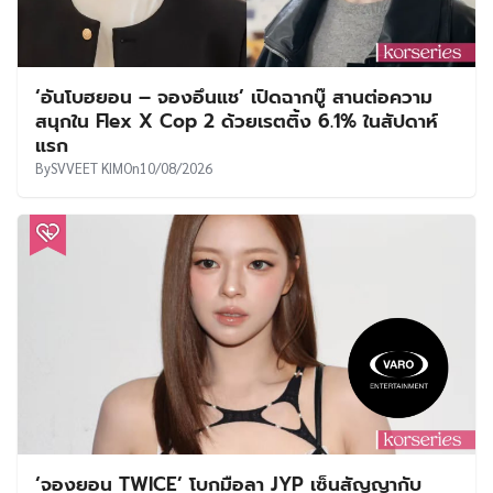
‘อันโบฮยอน – จองอึนแช’ เปิดฉากบู๊ สานต่อความ
สนุกใน Flex X Cop 2 ด้วยเรตติ้ง 6.1% ในสัปดาห์
แรก
By
SVVEET KIM
On
10/08/2026
‘จองยอน TWICE’ โบกมือลา JYP เซ็นสัญญากับ