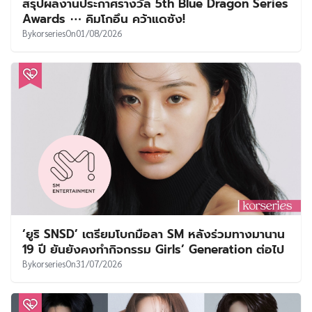
สรุปผลงานประกาศรางวัล 5th Blue Dragon Series
Awards ⋯ คิมโกอึน คว้าแดซัง!
By
korseries
On
01/08/2026
‘ยูริ SNSD’ เตรียมโบกมือลา SM หลังร่วมทางมานาน
19 ปี ยันยังคงทำกิจกรรม Girls’ Generation ต่อไป
By
korseries
On
31/07/2026