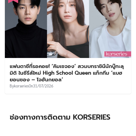
แฟนตาซีที่รอคอย! ‘คิมเซจอง’ สวมบทราชินีนักบู๊ทะลุ
มิติ ในซีรีส์ใหม่ High School Queen แท็กทีม ‘แบฮ
ยอนซอง – โจฮันกยอล’
By
korseries
On
31/07/2026
ช่องทางการติดตาม KORSERIES