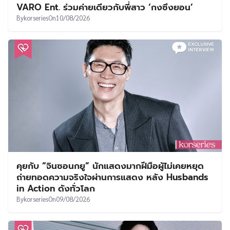
VARO Ent. ร่วมค่ายเดียวกับพี่สาว ‘กงซึงยอน’
By
korseries
On
10/08/2026
คุยกับ “จินซอนกยู” นักแสดงมากฝีมือผู้ไม่เคยหยุด
ถ่ายทอดความจริงใจผ่านการแสดง หลัง Husbands
in Action ดังทั่วโลก
By
korseries
On
09/08/2026