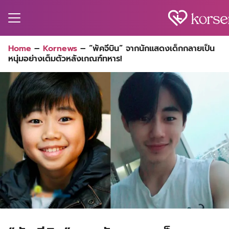
Skip
to
content
Search
Home
–
Kornews
–
“พัคจีบิน” จากนักแสดงเด็กกลายเป็น
for:
หนุ่มอย่างเต็มตัวหลังเกณฑ์ทหาร!
MA
ES
CT
EL
UTY
T
EW
US