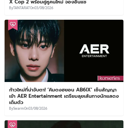
X Cop 2 พร้อมคู่หูคนใหม่ จองอึนแช
By
TANTARAT
On
03/08/2026
ก้าวใหม่ที่น่าจับตา! ‘คิมดงฮยอน AB6IX’ เซ็นสัญญา
เข้า AER Entertainment เตรียมลุยเส้นทางนักแสดง
เต็มตัว
By
Swarm
On
03/08/2026