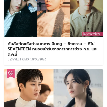
ต้นสังกัดแจ้งกำหนดการ มินกยู – ซึงกวาน – ดีโน่
SEVENTEEN ทยอยเข้ารับราชการทหารช่วง ก.ย. และ
ต.ค.นี้
By
SVVEET KIM
On
10/08/2026