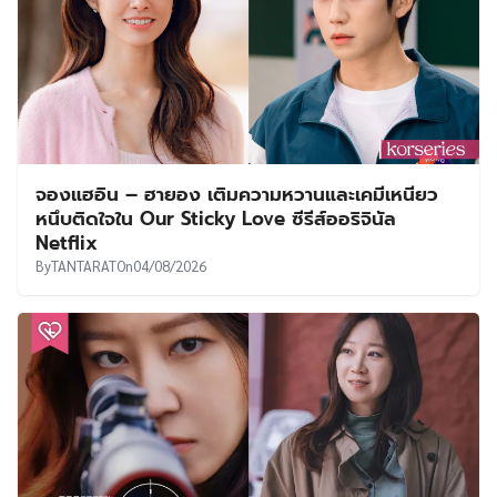
จองแฮอิน – ฮายอง เติมความหวานและเคมีเหนียว
หนึบติดใจใน Our Sticky Love ซีรีส์ออริจินัล
Netflix
By
TANTARAT
On
04/08/2026