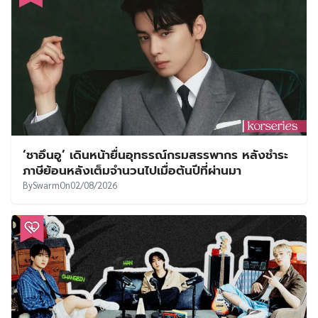
‘ชาอึนอู’ เดินหน้ายื่นอุทธรณ์กรมสรรพากร หลังชำระ
ภาษีย้อนหลังเต็มจำนวนไปเมื่อต้นปีที่ผ่านมา
By
Swarm
On
02/08/2026