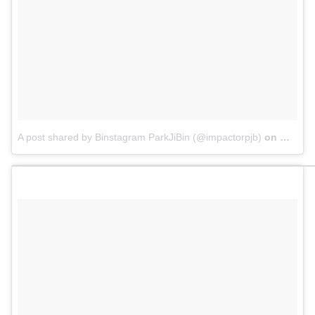
A post shared by Binstagram ParkJiBin (@impactorpjb)
on
May 8,