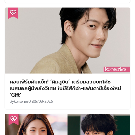
คอนเฟิร์มคัมแบ็ก! ‘คิมอูบิน’ เตรียมสวมบทโค้ช
เบสบอลผู้มีพลังวิเศษ ในซีรีส์กีฬา-แฟนตาซีเรื่องใหม่
‘Gift’
By
korseries
On
05/08/2026