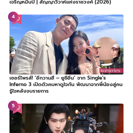
เจริญหมื่นปี | สัญญาวิวาห์แห่งราชวงศ์ (2026)
เซอร์ไพรส์! ‘อีกวานฮี – ยูชีอึน’ จาก Single’s
Inferno 3 เปิดตัวคบหาดูใจกัน พัฒนาจากพี่น้องสู่คน
รู้ใจหลังจบรายการ