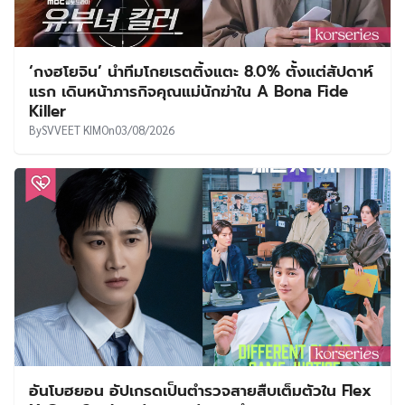
‘กงฮโยจิน’ นำทีมโกยเรตติ้งแตะ 8.0% ตั้งแต่สัปดาห์
แรก เดินหน้าภารกิจคุณแม่นักฆ่าใน A Bona Fide
Killer
By
SVVEET KIM
On
03/08/2026
อันโบฮยอน อัปเกรดเป็นตำรวจสายสืบเต็มตัวใน Flex