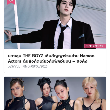
ยองฮุน THE BOYZ เซ็นสัญญาร่วมค่าย Namoo
Actors ต้นสังกัดเดียวกับพัคอึนบิน – ซงคัง
By
SVVEET KIM
On
08/08/2026