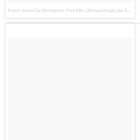
A post shared by Binstagram ParkJiBin (@impactorpjb)
on
Jul 6, 2017 at 4:19am PDT