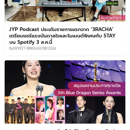
JYP Podcast ประเดิมรายการแรกจาก ‘3RACHA’
เตรียมแชร์แรงบันดาลใจและโมเมนต์พิเศษกับ STAY
บน Spotify 3 ส.ค.นี้
By
SVVEET KIM
On
02/08/2026