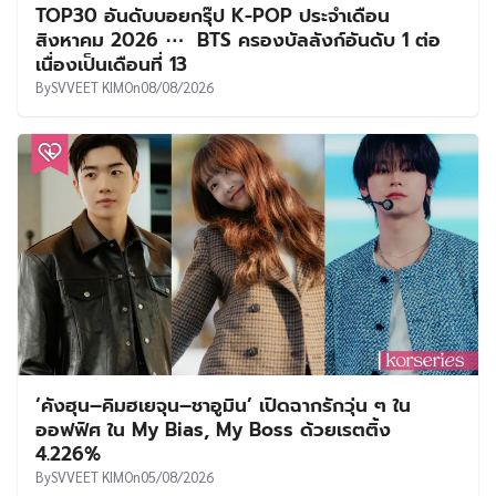
TOP30 อันดับบอยกรุ๊ป K-POP ประจำเดือน
สิงหาคม 2026 ⋯ BTS ครองบัลลังก์อันดับ 1 ต่อ
เนื่องเป็นเดือนที่ 13
By
SVVEET KIM
On
08/08/2026
‘คังฮุน–คิมฮเยจุน–ชาอูมิน’ เปิดฉากรักวุ่น ๆ ใน
ออฟฟิศ ใน My Bias, My Boss ด้วยเรตติ้ง
4.226%
By
SVVEET KIM
On
05/08/2026