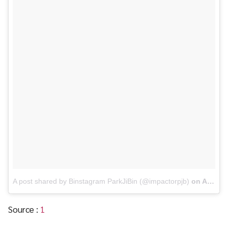
A post shared by Binstagram ParkJiBin (@impactorpjb)
on
Apr 2, 2017 at 3:11am PDT
Source :
1