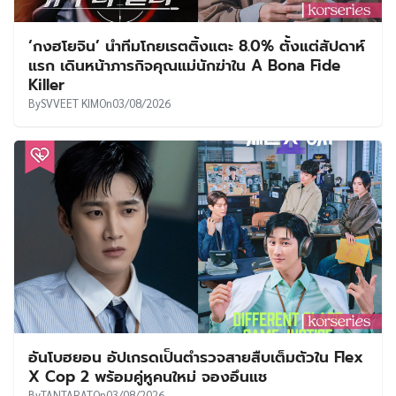
‘กงฮโยจิน’ นำทีมโกยเรตติ้งแตะ 8.0% ตั้งแต่สัปดาห์
แรก เดินหน้าภารกิจคุณแม่นักฆ่าใน A Bona Fide
Killer
By
SVVEET KIM
On
03/08/2026
อันโบฮยอน อัปเกรดเป็นตำรวจสายสืบเต็มตัวใน Flex
X Cop 2 พร้อมคู่หูคนใหม่ จองอึนแช
By
TANTARAT
On
03/08/2026