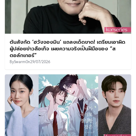
ต้นสังกัด ‘ฮวังจองมิน’ แถลงเด็ดขาด! เตรียมเอาผิด
ผู้ปล่อยข่าวลือเท็จ เผยความจริงเป็นฝีมือของ “ส
ตอล์กเกอร์”
By
Swarm
On
29/07/2026