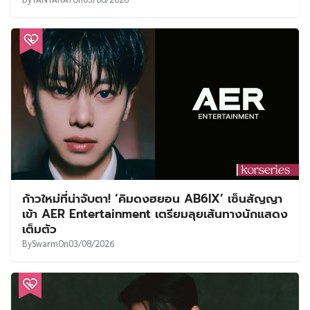
ก้าวใหม่ที่น่าจับตา! ‘คิมดงฮยอน AB6IX’ เซ็นสัญญา
เข้า AER Entertainment เตรียมลุยเส้นทางนักแสดง
เต็มตัว
By
Swarm
On
03/08/2026