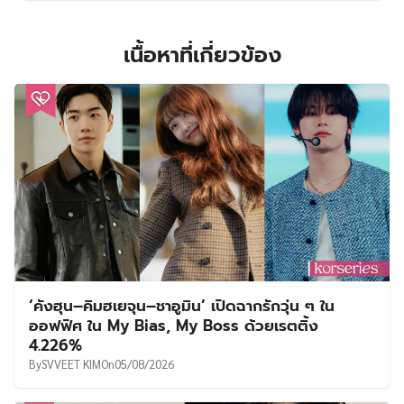
เนื้อหาที่เกี่ยวข้อง
‘คังฮุน–คิมฮเยจุน–ชาอูมิน’ เปิดฉากรักวุ่น ๆ ใน
ออฟฟิศ ใน My Bias, My Boss ด้วยเรตติ้ง
4.226%
By
SVVEET KIM
On
05/08/2026