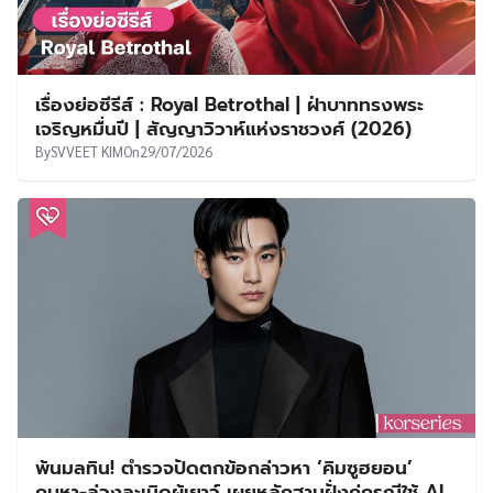
เรื่องย่อซีรีส์ : Royal Betrothal | ฝ่าบาททรงพระ
เจริญหมื่นปี | สัญญาวิวาห์แห่งราชวงศ์ (2026)
By
SVVEET KIM
On
29/07/2026
พ้นมลทิน! ตำรวจปัดตกข้อกล่าวหา ‘คิมซูฮยอน’
คบหา-ล่วงละเมิดผู้เยาว์ เผยหลักฐานฝั่งคู่กรณีใช้ AI