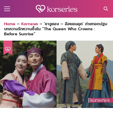
Skip
to
content
Search
Home
–
Kornews
–
‘ชาจูยอง – อีฮยอนอุค’ ถ่ายทอดปฐม
for:
บทความรักหวานซึ้งใน “The Queen Who Crowns :
MA
Before Sunrise”
ES
CT
EL
UTY
T
EW
US