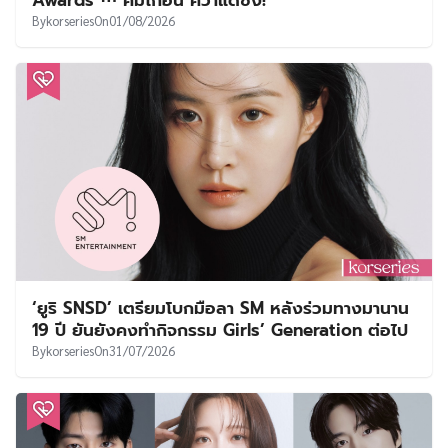
By
korseries
On
01/08/2026
‘ยูริ SNSD’ เตรียมโบกมือลา SM หลังร่วมทางมานาน
19 ปี ยันยังคงทำกิจกรรม Girls’ Generation ต่อไป
By
korseries
On
31/07/2026