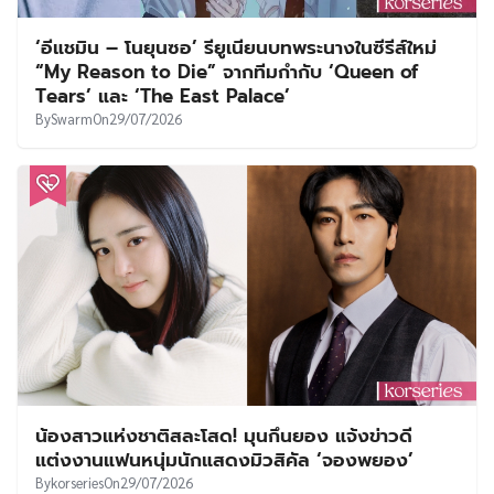
‘อีแชมิน – โนยุนซอ’ รียูเนียนบทพระนางในซีรีส์ใหม่
“My Reason to Die” จากทีมกำกับ ‘Queen of
Tears’ และ ‘The East Palace’
By
Swarm
On
29/07/2026
น้องสาวแห่งชาติสละโสด! มุนกึนยอง แจ้งข่าวดี
แต่งงานแฟนหนุ่มนักแสดงมิวสิคัล ‘จองพยอง’
By
korseries
On
29/07/2026