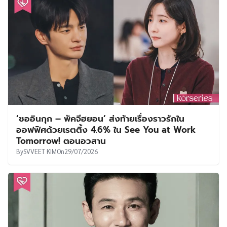
‘ซออินกุก – พัคจีฮยอน’ ส่งท้ายเรื่องราวรักใน
ออฟฟิศด้วยเรตติ้ง 4.6% ใน See You at Work
Tomorrow! ตอนอวสาน
By
SVVEET KIM
On
29/07/2026