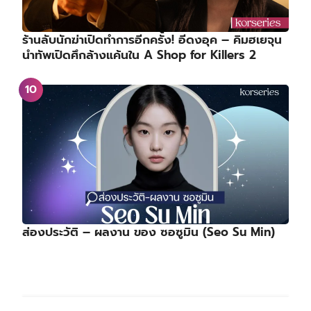
ร้านลับนักฆ่าเปิดทำการอีกครั้ง! อีดงอุค – คิมฮเยจุน
นำทัพเปิดศึกล้างแค้นใน A Shop for Killers 2
ส่องประวัติ – ผลงาน ของ ซอซูมิน (Seo Su Min)