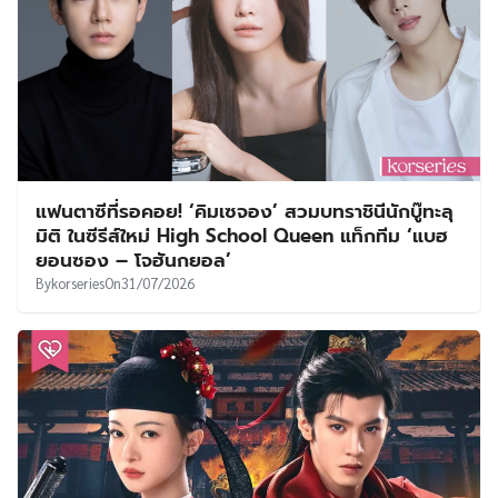
แฟนตาซีที่รอคอย! ‘คิมเซจอง’ สวมบทราชินีนักบู๊ทะลุ
มิติ ในซีรีส์ใหม่ High School Queen แท็กทีม ‘แบฮ
ยอนซอง – โจฮันกยอล’
By
korseries
On
31/07/2026