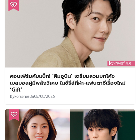
คอนเฟิร์มคัมแบ็ก! ‘คิมอูบิน’ เตรียมสวมบทโค้ช
เบสบอลผู้มีพลังวิเศษ ในซีรีส์กีฬา-แฟนตาซีเรื่องใหม่
‘Gift’
By
korseries
On
05/08/2026