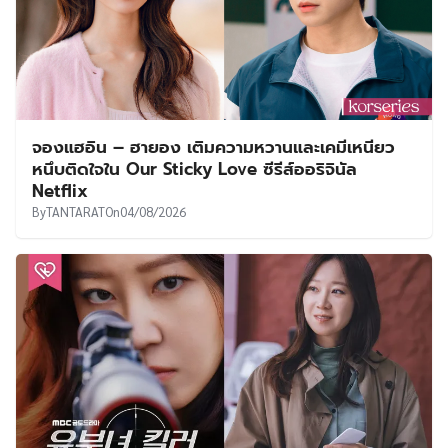
จองแฮอิน – ฮายอง เติมความหวานและเคมีเหนียว
หนึบติดใจใน Our Sticky Love ซีรีส์ออริจินัล
Netflix
By
TANTARAT
On
04/08/2026