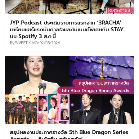
JYP Podcast ประเดิมรายการแรกจาก ‘3RACHA’
เตรียมแชร์แรงบันดาลใจและโมเมนต์พิเศษกับ STAY
บน Spotify 3 ส.ค.นี้
By
SVVEET KIM
On
02/08/2026
สรุปผลงานประกาศรางวัล 5th Blue Dragon Series
Awards ⋯ คิมโกอึน คว้าแดซัง!