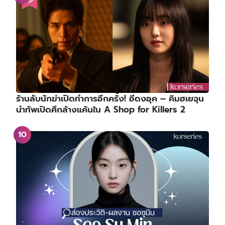
ร้านลับนักฆ่าเปิดทำการอีกครั้ง! อีดงอุค – คิมฮเยจุน
นำทัพเปิดศึกล้างแค้นใน A Shop for Killers 2