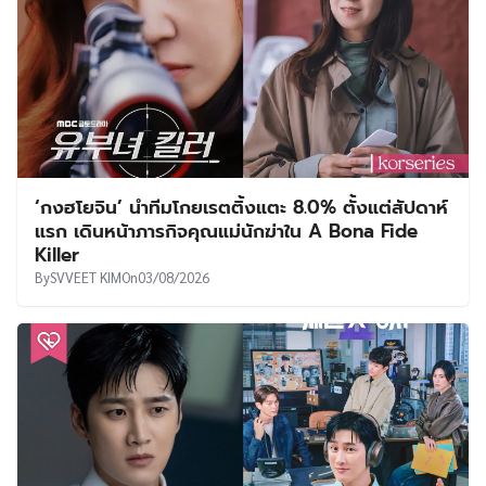
‘กงฮโยจิน’ นำทีมโกยเรตติ้งแตะ 8.0% ตั้งแต่สัปดาห์
แรก เดินหน้าภารกิจคุณแม่นักฆ่าใน A Bona Fide
Killer
By
SVVEET KIM
On
03/08/2026