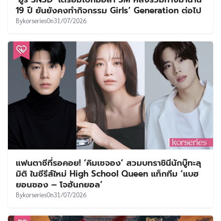
19 ปี ยันยังคงทำกิจกรรม Girls’ Generation ต่อไป
By
korseries
On
31/07/2026
แฟนตาซีที่รอคอย! ‘คิมเซจอง’ สวมบทราชินีนักบู๊ทะลุ
มิติ ในซีรีส์ใหม่ High School Queen แท็กทีม ‘แบฮ
ยอนซอง – โจฮันกยอล’
By
korseries
On
31/07/2026