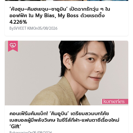
‘คังฮุน–คิมฮเยจุน–ชาอูมิน’ เปิดฉากรักวุ่น ๆ ใน
ออฟฟิศ ใน My Bias, My Boss ด้วยเรตติ้ง
4.226%
By
SVVEET KIM
On
05/08/2026
คอนเฟิร์มคัมแบ็ก! ‘คิมอูบิน’ เตรียมสวมบทโค้ช
เบสบอลผู้มีพลังวิเศษ ในซีรีส์กีฬา-แฟนตาซีเรื่องใหม่
‘Gift’
By
korseries
On
05/08/2026