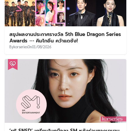
สรุปผลงานประกาศรางวัล 5th Blue Dragon Series
Awards ⋯ คิมโกอึน คว้าแดซัง!
By
korseries
On
01/08/2026
‘ยูริ SNSD’ เตรียมโบกมือลา SM หลังร่วมทางมานาน