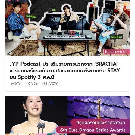
JYP Podcast ประเดิมรายการแรกจาก ‘3RACHA’
เตรียมแชร์แรงบันดาลใจและโมเมนต์พิเศษกับ STAY
บน Spotify 3 ส.ค.นี้
By
SVVEET KIM
On
02/08/2026