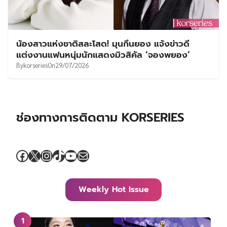
น้องสาวแห่งชาติสละโสด! มุนกึนยอง แจ้งข่าวดี
แต่งงานแฟนหนุ่มนักแสดงมิวสิคัล ‘จองพยอง’
By
korseries
On
29/07/2026
ช่องทางการติดตาม KORSERIES
Facebook
X
Instagram
TikTok
YouTube
Mail
Weekly Hot Issue