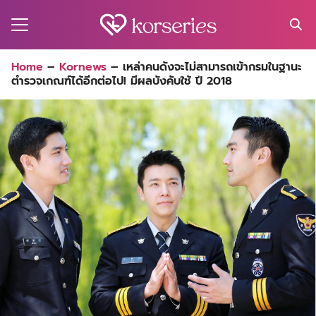
Skip
to
content
Search
Home
–
Kornews
–
เหล่าคนดังจะไม่สามารถเข้ากรมในฐานะ
for:
ตำรวจเกณฑ์ได้อีกต่อไป! มีผลบังคับใช้ ปี 2018
MA
ES
CT
EL
UTY
T
EW
US