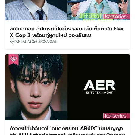
อันโบฮยอน อัปเกรดเป็นตำรวจสายสืบเต็มตัวใน Flex
X Cop 2 พร้อมคู่หูคนใหม่ จองอึนแช
By
TANTARAT
On
03/08/2026
ก้าวใหม่ที่น่าจับตา! ‘คิมดงฮยอน AB6IX’ เซ็นสัญญา
เข้า AER Entertainment เตรียมลุยเส้นทางนักแสดง