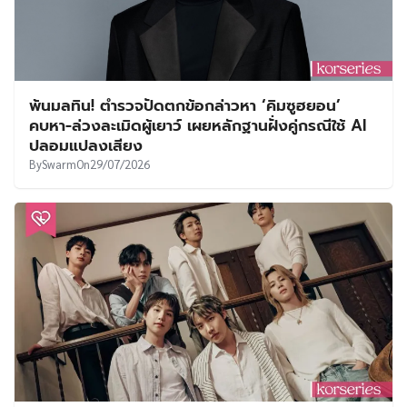
พ้นมลทิน! ตำรวจปัดตกข้อกล่าวหา ‘คิมซูฮยอน’
คบหา-ล่วงละเมิดผู้เยาว์ เผยหลักฐานฝั่งคู่กรณีใช้ AI
ปลอมแปลงเสียง
By
Swarm
On
29/07/2026