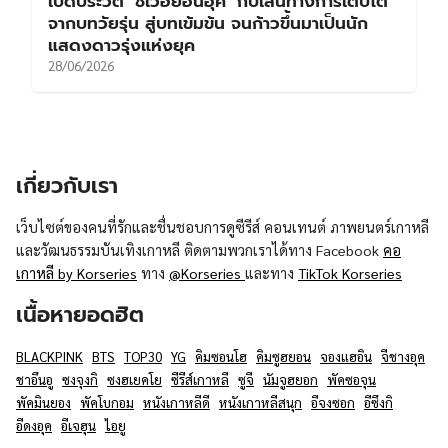
เปิดประวัติ ‘ชเวฮยอนอุค’ กับเส้นทางการเติบโต
จากบทวัยรุ่น สู่บทเข้มข้น จนก้าวขึ้นมาเป็นนัก
แสดงดาวรุ่งแห่งยุค
28/06/2026
เกี่ยวกับเรา
เว็บไซต์ของคนที่รักและชื่นชอบการดูซีรีส์ คอนเทนต์ ภาพยนตร์เกาหลี
และวัฒนธรรมบันเทิงเกาหลี ติดตามพวกเราได้ทาง Facebook
คอ
เกาหลี by Korseries
ทาง
@Korseries
และทาง
TikTok Korseries
เนื้อหายอดฮิต
BLACKPINK
BTS
TOP30
YG
คิมซอนโฮ
คิมซูฮยอน
จองแฮอิน
จีชางอุค
ชาอึนอู
ซงจุงกิ
ซงฮเยคโย
ซีรีส์เกาหลี
ซูจี
นัมจูฮยอก
พัคซอจุน
พัคมินยอง
พัคโบกอม
หนังเกาหลีดี
หนังเกาหลีสนุก
อีจงซอก
อีซึงกิ
อีดงอุค
อีเจฮุน
ไอยู