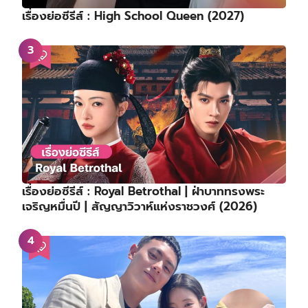
เรื่องย่อซีรีส์ : High School Queen (2027)
เรื่องย่อซีรีส์ : Royal Betrothal | ฝ่าบาททรงพระ
เจริญหมื่นปี | สัญญาวิวาห์แห่งราชวงศ์ (2026)