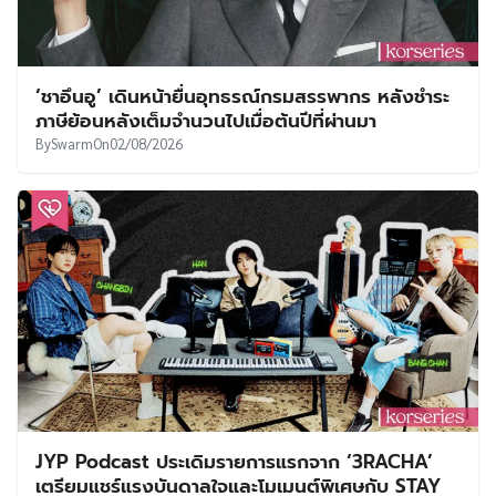
‘ชาอึนอู’ เดินหน้ายื่นอุทธรณ์กรมสรรพากร หลังชำระ
ภาษีย้อนหลังเต็มจำนวนไปเมื่อต้นปีที่ผ่านมา
By
Swarm
On
02/08/2026
JYP Podcast ประเดิมรายการแรกจาก ‘3RACHA’
เตรียมแชร์แรงบันดาลใจและโมเมนต์พิเศษกับ STAY