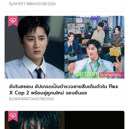
By
SVVEET KIM
On
03/08/2026
อันโบฮยอน อัปเกรดเป็นตำรวจสายสืบเต็มตัวใน Flex
X Cop 2 พร้อมคู่หูคนใหม่ จองอึนแช
By
TANTARAT
On
03/08/2026