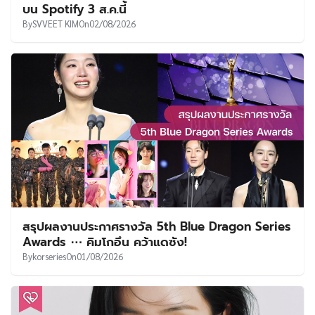
บน Spotify 3 ส.ค.นี้
By
SVVEET KIM
On
02/08/2026
สรุปผลงานประกาศรางวัล 5th Blue Dragon Series
Awards ⋯ คิมโกอึน คว้าแดซัง!
By
korseries
On
01/08/2026