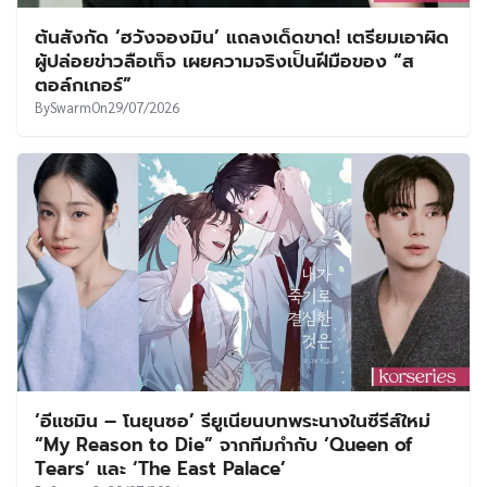
ต้นสังกัด ‘ฮวังจองมิน’ แถลงเด็ดขาด! เตรียมเอาผิด
ผู้ปล่อยข่าวลือเท็จ เผยความจริงเป็นฝีมือของ “ส
ตอล์กเกอร์”
By
Swarm
On
29/07/2026
‘อีแชมิน – โนยุนซอ’ รียูเนียนบทพระนางในซีรีส์ใหม่
“My Reason to Die” จากทีมกำกับ ‘Queen of
Tears’ และ ‘The East Palace’