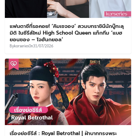
แฟนตาซีที่รอคอย! ‘คิมเซจอง’ สวมบทราชินีนักบู๊ทะลุ
มิติ ในซีรีส์ใหม่ High School Queen แท็กทีม ‘แบฮ
ยอนซอง – โจฮันกยอล’
By
korseries
On
31/07/2026
เรื่องย่อซีรีส์ : Royal Betrothal | ฝ่าบาททรงพระ