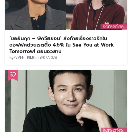
‘ซออินกุก – พัคจีฮยอน’ ส่งท้ายเรื่องราวรักใน
ออฟฟิศด้วยเรตติ้ง 4.6% ใน See You at Work
Tomorrow! ตอนอวสาน
By
SVVEET KIM
On
29/07/2026