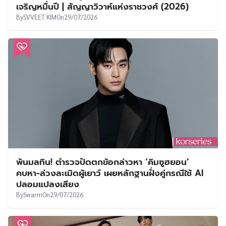
เจริญหมื่นปี | สัญญาวิวาห์แห่งราชวงศ์ (2026)
By
SVVEET KIM
On
29/07/2026
พ้นมลทิน! ตำรวจปัดตกข้อกล่าวหา ‘คิมซูฮยอน’
คบหา-ล่วงละเมิดผู้เยาว์ เผยหลักฐานฝั่งคู่กรณีใช้ AI
ปลอมแปลงเสียง
By
Swarm
On
29/07/2026