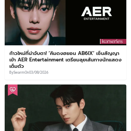
ก้าวใหม่ที่น่าจับตา! ‘คิมดงฮยอน AB6IX’ เซ็นสัญญา
เข้า AER Entertainment เตรียมลุยเส้นทางนักแสดง
เต็มตัว
By
Swarm
On
03/08/2026