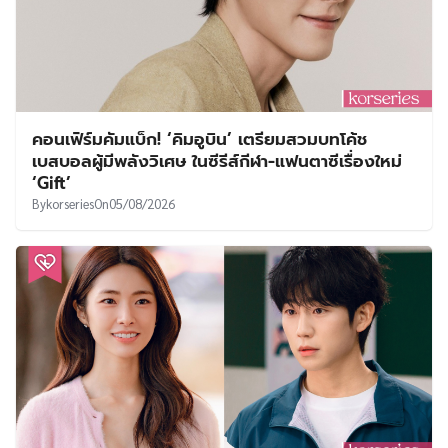
คอนเฟิร์มคัมแบ็ก! ‘คิมอูบิน’ เตรียมสวมบทโค้ช
เบสบอลผู้มีพลังวิเศษ ในซีรีส์กีฬา-แฟนตาซีเรื่องใหม่
‘Gift’
By
korseries
On
05/08/2026