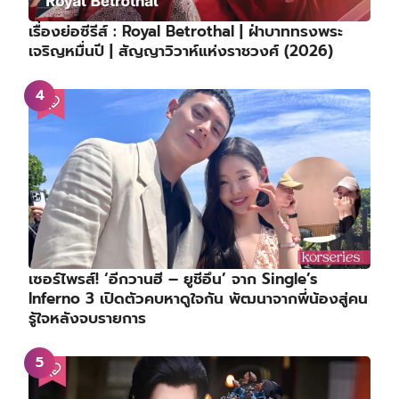
เรื่องย่อซีรีส์ : Royal Betrothal | ฝ่าบาททรงพระ
เจริญหมื่นปี | สัญญาวิวาห์แห่งราชวงศ์ (2026)
เซอร์ไพรส์! ‘อีกวานฮี – ยูชีอึน’ จาก Single’s
Inferno 3 เปิดตัวคบหาดูใจกัน พัฒนาจากพี่น้องสู่คน
รู้ใจหลังจบรายการ