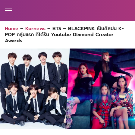
Skip
to
content
Search
Home
–
Kornews
–
BTS – BLACKPINK เป็นศิลปิน K-
for:
POP กลุ่มแรก ที่ได้รับ Youtube Diamond Creator
MA
Awards
ES
CT
EL
UTY
T
EW
US