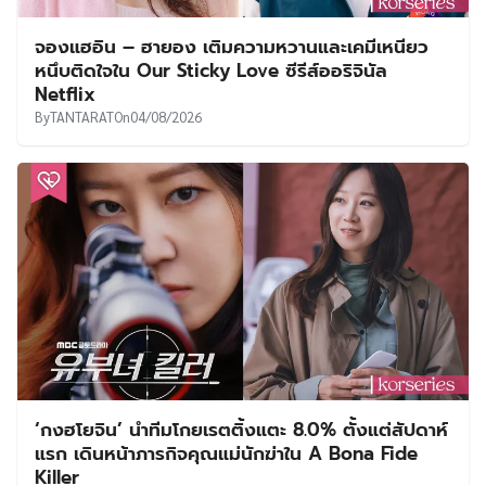
จองแฮอิน – ฮายอง เติมความหวานและเคมีเหนียว
หนึบติดใจใน Our Sticky Love ซีรีส์ออริจินัล
Netflix
By
TANTARAT
On
04/08/2026
‘กงฮโยจิน’ นำทีมโกยเรตติ้งแตะ 8.0% ตั้งแต่สัปดาห์
แรก เดินหน้าภารกิจคุณแม่นักฆ่าใน A Bona Fide
Killer