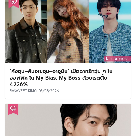
‘คังฮุน–คิมฮเยจุน–ชาอูมิน’ เปิดฉากรักวุ่น ๆ ใน
ออฟฟิศ ใน My Bias, My Boss ด้วยเรตติ้ง
4.226%
By
SVVEET KIM
On
05/08/2026