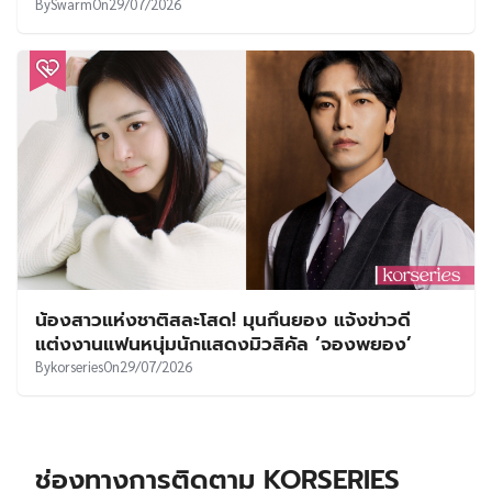
By
Swarm
On
29/07/2026
น้องสาวแห่งชาติสละโสด! มุนกึนยอง แจ้งข่าวดี
แต่งงานแฟนหนุ่มนักแสดงมิวสิคัล ‘จองพยอง’
By
korseries
On
29/07/2026
ช่องทางการติดตาม KORSERIES