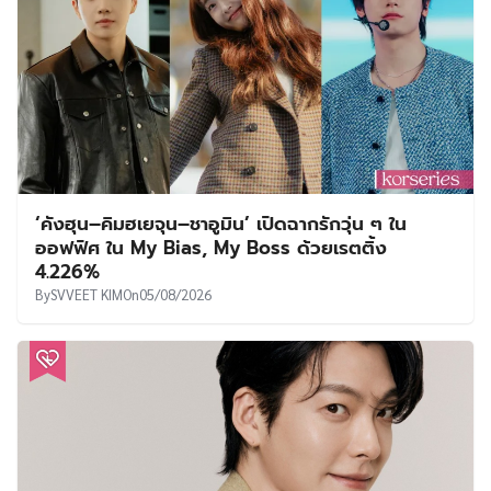
‘คังฮุน–คิมฮเยจุน–ชาอูมิน’ เปิดฉากรักวุ่น ๆ ใน
ออฟฟิศ ใน My Bias, My Boss ด้วยเรตติ้ง
4.226%
By
SVVEET KIM
On
05/08/2026