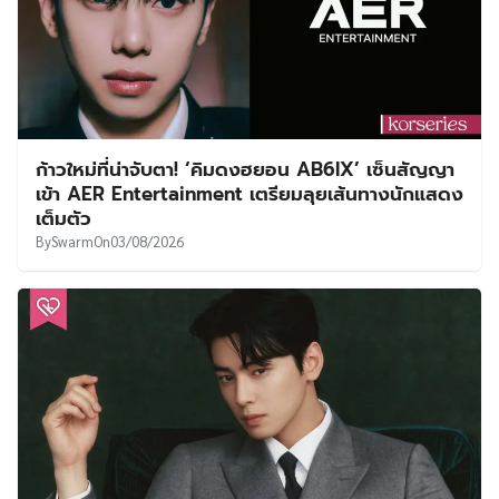
ก้าวใหม่ที่น่าจับตา! ‘คิมดงฮยอน AB6IX’ เซ็นสัญญา
เข้า AER Entertainment เตรียมลุยเส้นทางนักแสดง
เต็มตัว
By
Swarm
On
03/08/2026