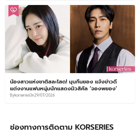
น้องสาวแห่งชาติสละโสด! มุนกึนยอง แจ้งข่าวดี
แต่งงานแฟนหนุ่มนักแสดงมิวสิคัล ‘จองพยอง’
By
korseries
On
29/07/2026
ช่องทางการติดตาม KORSERIES