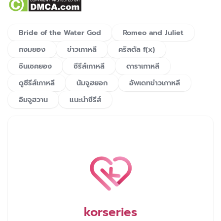
Bride of the Water God
Romeo and Juliet
กงมยอง
ข่าวเกาหลี
คริสตัล f(x)
ชินเซคยอง
ซีรีส์เกาหลี
ดาราเกาหลี
ดูซีรีส์เกาหลี
นัมจูฮยอก
อัพเดทข่าวเกาหลี
อิมจูฮวาน
แนะนำซีรีส์
korseries