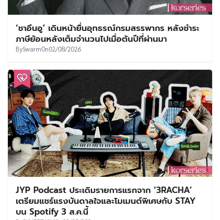
‘ชาอึนอู’ เดินหน้ายื่นอุทธรณ์กรมสรรพากร หลังชำระ
ภาษีย้อนหลังเต็มจำนวนไปเมื่อต้นปีที่ผ่านมา
By
Swarm
On
02/08/2026
JYP Podcast ประเดิมรายการแรกจาก ‘3RACHA’
เตรียมแชร์แรงบันดาลใจและโมเมนต์พิเศษกับ STAY
บน Spotify 3 ส.ค.นี้