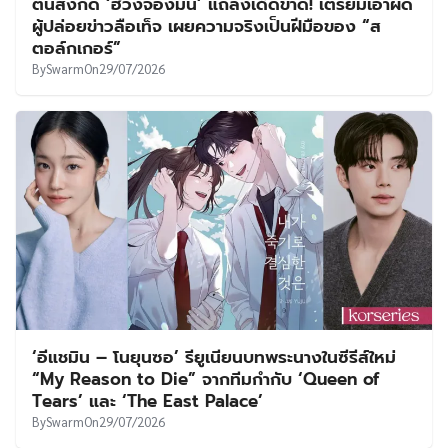
ต้นสังกัด ‘ฮวังจองมิน’ แถลงเด็ดขาด! เตรียมเอาผิด
ผู้ปล่อยข่าวลือเท็จ เผยความจริงเป็นฝีมือของ “ส
ตอล์กเกอร์”
By
Swarm
On
29/07/2026
‘อีแชมิน – โนยุนซอ’ รียูเนียนบทพระนางในซีรีส์ใหม่
“My Reason to Die” จากทีมกำกับ ‘Queen of
Tears’ และ ‘The East Palace’
By
Swarm
On
29/07/2026