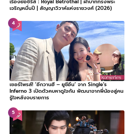
เรื่องย่อซีรีส์ : Royal Betrothal | ฝ่าบาททรงพระ
เจริญหมื่นปี | สัญญาวิวาห์แห่งราชวงศ์ (2026)
เซอร์ไพรส์! ‘อีกวานฮี – ยูชีอึน’ จาก Single’s
Inferno 3 เปิดตัวคบหาดูใจกัน พัฒนาจากพี่น้องสู่คน
รู้ใจหลังจบรายการ