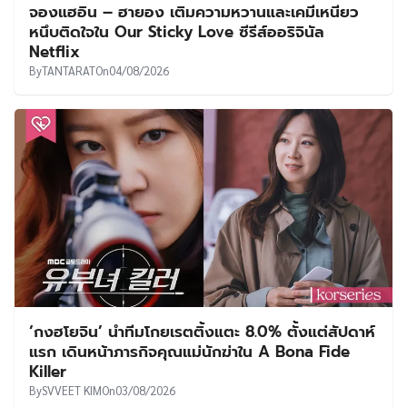
จองแฮอิน – ฮายอง เติมความหวานและเคมีเหนียว
หนึบติดใจใน Our Sticky Love ซีรีส์ออริจินัล
Netflix
By
TANTARAT
On
04/08/2026
‘กงฮโยจิน’ นำทีมโกยเรตติ้งแตะ 8.0% ตั้งแต่สัปดาห์
แรก เดินหน้าภารกิจคุณแม่นักฆ่าใน A Bona Fide
Killer
By
SVVEET KIM
On
03/08/2026