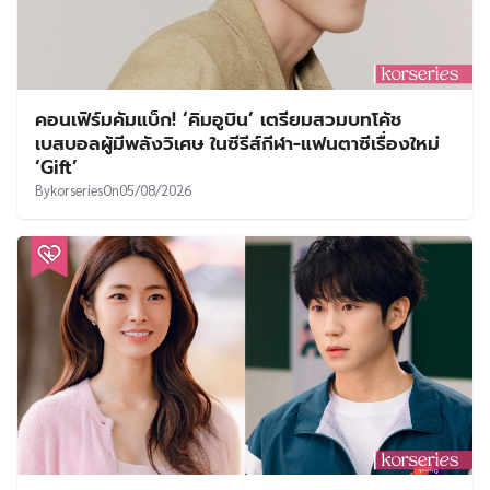
คอนเฟิร์มคัมแบ็ก! ‘คิมอูบิน’ เตรียมสวมบทโค้ช
เบสบอลผู้มีพลังวิเศษ ในซีรีส์กีฬา-แฟนตาซีเรื่องใหม่
‘Gift’
By
korseries
On
05/08/2026