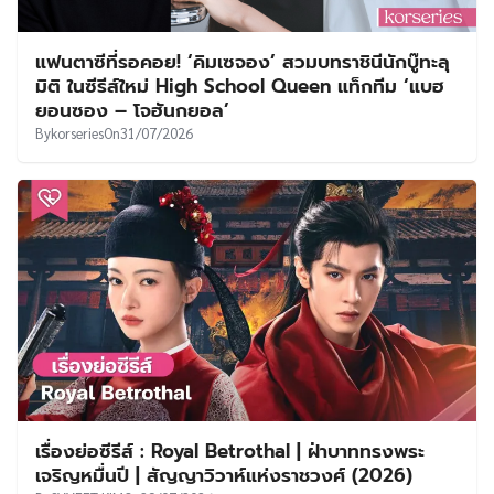
แฟนตาซีที่รอคอย! ‘คิมเซจอง’ สวมบทราชินีนักบู๊ทะลุ
มิติ ในซีรีส์ใหม่ High School Queen แท็กทีม ‘แบฮ
ยอนซอง – โจฮันกยอล’
By
korseries
On
31/07/2026
เรื่องย่อซีรีส์ : Royal Betrothal | ฝ่าบาททรงพระ
เจริญหมื่นปี | สัญญาวิวาห์แห่งราชวงศ์ (2026)