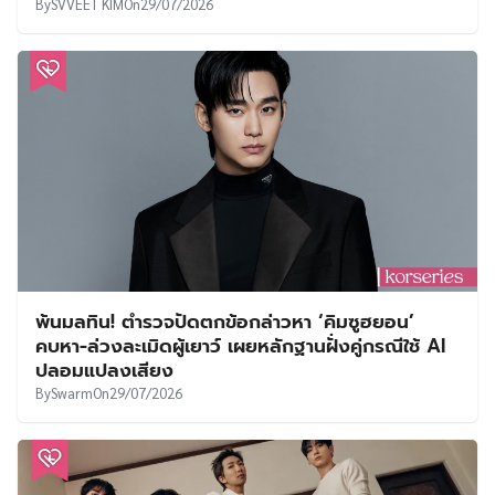
By
SVVEET KIM
On
29/07/2026
พ้นมลทิน! ตำรวจปัดตกข้อกล่าวหา ‘คิมซูฮยอน’
คบหา-ล่วงละเมิดผู้เยาว์ เผยหลักฐานฝั่งคู่กรณีใช้ AI
ปลอมแปลงเสียง
By
Swarm
On
29/07/2026