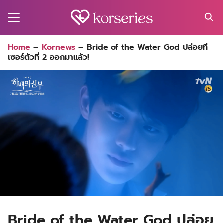
Skip
to
content
Search
Home
–
Kornews
–
Bride of the Water God ปล่อยที
for:
เซอร์ตัวที่ 2 ออกมาแล้ว!
MA
ES
CT
EL
UTY
T
EW
US
Bride of the Water God ปล่อย