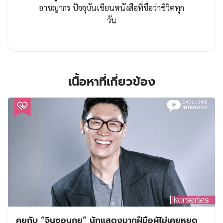
อาชญากร ปัจจุบันเขียนหนังสือที่ชื่อว่าชีวิตทุก
วัน
เนื้อหาที่เกี่ยวข้อง
คุยกับ “จินซอนกยู” นักแสดงมากฝีมือผู้ไม่เคยหยุด