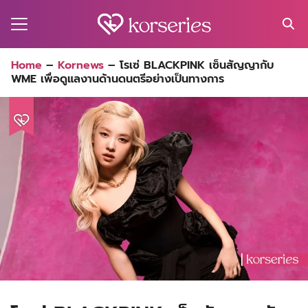
Skip
to
content
Search
Home
–
Kornews
–
โรเซ่ BLACKPINK เซ็นสัญญากับ
for:
WME เพื่อดูแลงานด้านดนตรีอย่างเป็นทางการ
MA
ES
CT
EL
UTY
T
EW
US