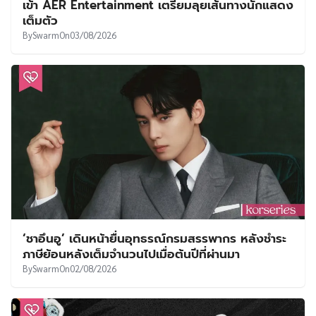
เข้า AER Entertainment เตรียมลุยเส้นทางนักแสดง
เต็มตัว
By
Swarm
On
03/08/2026
‘ชาอึนอู’ เดินหน้ายื่นอุทธรณ์กรมสรรพากร หลังชำระ
ภาษีย้อนหลังเต็มจำนวนไปเมื่อต้นปีที่ผ่านมา
By
Swarm
On
02/08/2026