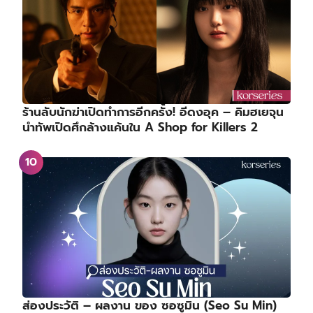
ร้านลับนักฆ่าเปิดทำการอีกครั้ง! อีดงอุค – คิมฮเยจุน
นำทัพเปิดศึกล้างแค้นใน A Shop for Killers 2
ส่องประวัติ – ผลงาน ของ ซอซูมิน (Seo Su Min)