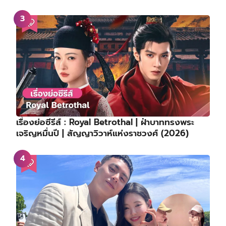
เรื่องย่อซีรีส์ : Royal Betrothal | ฝ่าบาททรงพระ
เจริญหมื่นปี | สัญญาวิวาห์แห่งราชวงศ์ (2026)