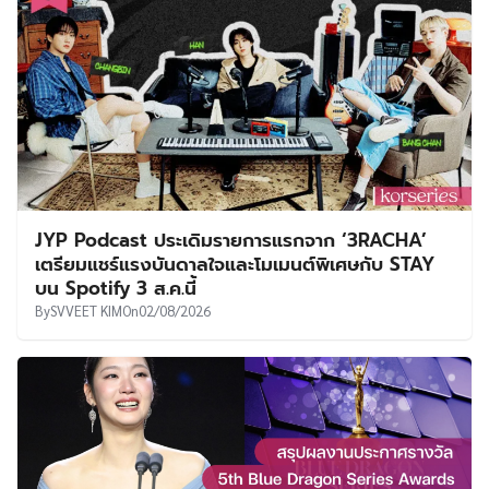
JYP Podcast ประเดิมรายการแรกจาก ‘3RACHA’
เตรียมแชร์แรงบันดาลใจและโมเมนต์พิเศษกับ STAY
บน Spotify 3 ส.ค.นี้
By
SVVEET KIM
On
02/08/2026