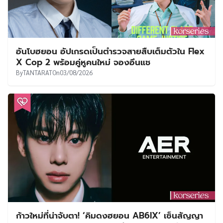
อันโบฮยอน อัปเกรดเป็นตำรวจสายสืบเต็มตัวใน Flex
X Cop 2 พร้อมคู่หูคนใหม่ จองอึนแช
By
TANTARAT
On
03/08/2026
ก้าวใหม่ที่น่าจับตา! ‘คิมดงฮยอน AB6IX’ เซ็นสัญญา