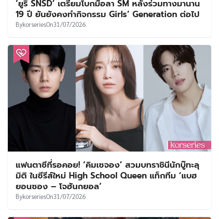
‘ยูริ SNSD’ เตรียมโบกมือลา SM หลังร่วมทางมานาน
19 ปี ยันยังคงทำกิจกรรม Girls’ Generation ต่อไป
By
korseries
On
31/07/2026
แฟนตาซีที่รอคอย! ‘คิมเซจอง’ สวมบทราชินีนักบู๊ทะลุ
มิติ ในซีรีส์ใหม่ High School Queen แท็กทีม ‘แบฮ
ยอนซอง – โจฮันกยอล’
By
korseries
On
31/07/2026