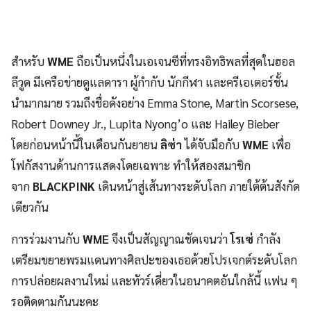
สำหรับ
WME
ถือเป็นหนึ่งในเอเจนซีที่ทรงอิทธิพลที่สุดในฮอล
ลีวูด มีเครือข่ายดูแลดารา ผู้กำกับ นักกีฬา และครีเอเตอร์ชั้น
นำมากมาย รวมถึงชื่อดังอย่าง Emma Stone, Martin Scorsese,
Robert Downey Jr., Lupita Nyong’o และ Hailey Bieber
โดยก่อนหน้านี้ในเดือนกันยายน
ลิซ่า
ได้จับมือกับ
WME
เพื่อ
โฟกัสงานด้านการแสดงโดยเฉพาะ ทำให้สองสมาชิก
จาก
BLACKPINK
เดินหน้าสู่เส้นทางระดับโลก ภายใต้ต้นสังกัด
เดียวกัน
การร่วมงานกับ
WME
จึงเป็นสัญญาณชัดเจนว่า
โรเซ่
กำลัง
เตรียมขยายพรมแดนทางศิลปะของเธอด้วยโปรเจกต์ระดับโลก
การปล่อยผลงานใหม่ และทัวร์เดี่ยวในอนาคตอันใกล้นี้ แฟน ๆ
รอติดตามกันนะคะ