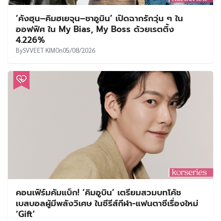
‘คังฮุน–คิมฮเยจุน–ชาอูมิน’ เปิดฉากรักวุ่น ๆ ใน
ออฟฟิศ ใน My Bias, My Boss ด้วยเรตติ้ง
4.226%
By
SVVEET KIM
On
05/08/2026
คอนเฟิร์มคัมแบ็ก! ‘คิมอูบิน’ เตรียมสวมบทโค้ช
เบสบอลผู้มีพลังวิเศษ ในซีรีส์กีฬา-แฟนตาซีเรื่องใหม่
‘Gift’