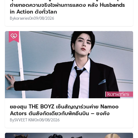
ถ่ายทอดความจริงใจผ่านการแสดง หลัง Husbands
in Action ดังทั่วโลก
By
korseries
On
09/08/2026
ยองฮุน THE BOYZ เซ็นสัญญาร่วมค่าย Namoo
Actors ต้นสังกัดเดียวกับพัคอึนบิน – ซงคัง
By
SVVEET KIM
On
08/08/2026