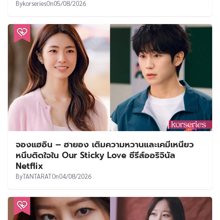
By
korseries
On
05/08/2026
จองแฮอิน – ฮายอง เติมความหวานและเคมีเหนียว
หนึบติดใจใน Our Sticky Love ซีรีส์ออริจินัล
Netflix
By
TANTARAT
On
04/08/2026