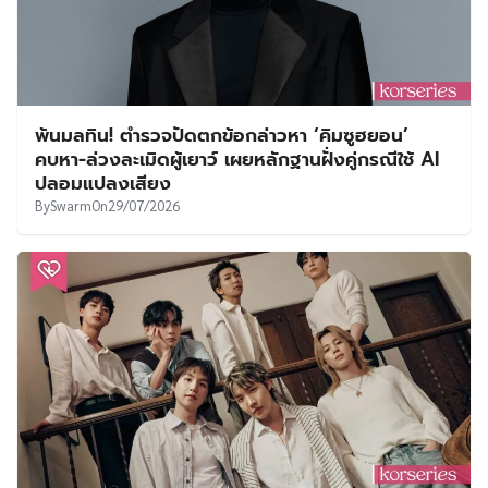
พ้นมลทิน! ตำรวจปัดตกข้อกล่าวหา ‘คิมซูฮยอน’
คบหา-ล่วงละเมิดผู้เยาว์ เผยหลักฐานฝั่งคู่กรณีใช้ AI
ปลอมแปลงเสียง
By
Swarm
On
29/07/2026