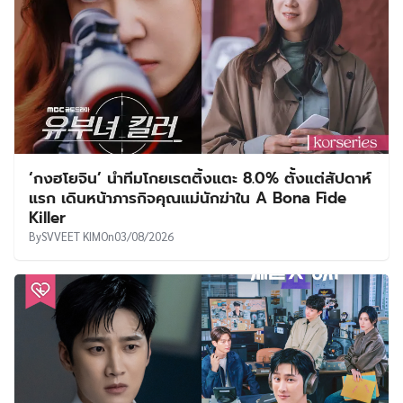
‘กงฮโยจิน’ นำทีมโกยเรตติ้งแตะ 8.0% ตั้งแต่สัปดาห์
แรก เดินหน้าภารกิจคุณแม่นักฆ่าใน A Bona Fide
Killer
By
SVVEET KIM
On
03/08/2026