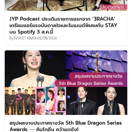
JYP Podcast ประเดิมรายการแรกจาก ‘3RACHA’
เตรียมแชร์แรงบันดาลใจและโมเมนต์พิเศษกับ STAY
บน Spotify 3 ส.ค.นี้
By
SVVEET KIM
On
02/08/2026
สรุปผลงานประกาศรางวัล 5th Blue Dragon Series
Awards ⋯ คิมโกอึน คว้าแดซัง!