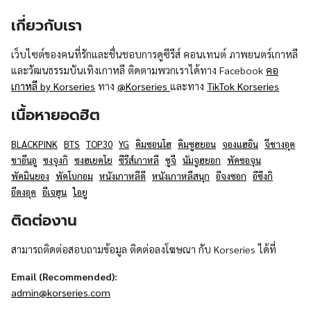
เกี่ยวกับเรา
เว็บไซต์ของคนที่รักและชื่นชอบการดูซีรีส์ คอนเทนต์ ภาพยนตร์เกาหลี
และวัฒนธรรมบันเทิงเกาหลี ติดตามพวกเราได้ทาง Facebook
คอ
เกาหลี by Korseries
ทาง
@Korseries
และทาง
TikTok Korseries
เนื้อหายอดฮิต
BLACKPINK
BTS
TOP30
YG
คิมซอนโฮ
คิมซูฮยอน
จองแฮอิน
จีชางอุค
ชาอึนอู
ซงจุงกิ
ซงฮเยคโย
ซีรีส์เกาหลี
ซูจี
นัมจูฮยอก
พัคซอจุน
พัคมินยอง
พัคโบกอม
หนังเกาหลีดี
หนังเกาหลีสนุก
อีจงซอก
อีซึงกิ
อีดงอุค
อีเจฮุน
ไอยู
ติดต่องาน
สามารถติดต่อสอบถามข้อมูล ติดต่อลงโฆษณา กับ Korseries ได้ที่
Email (Recommended):
admin@korseries.com