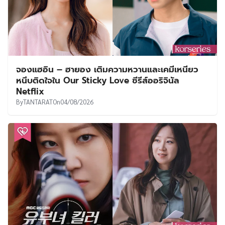
จองแฮอิน – ฮายอง เติมความหวานและเคมีเหนียว
หนึบติดใจใน Our Sticky Love ซีรีส์ออริจินัล
Netflix
By
TANTARAT
On
04/08/2026