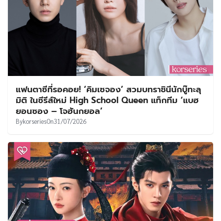
แฟนตาซีที่รอคอย! ‘คิมเซจอง’ สวมบทราชินีนักบู๊ทะลุ
มิติ ในซีรีส์ใหม่ High School Queen แท็กทีม ‘แบฮ
ยอนซอง – โจฮันกยอล’
By
korseries
On
31/07/2026