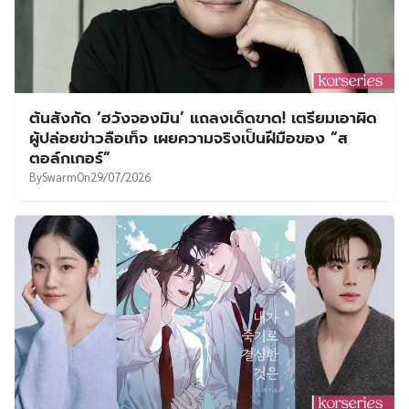
ต้นสังกัด ‘ฮวังจองมิน’ แถลงเด็ดขาด! เตรียมเอาผิด
ผู้ปล่อยข่าวลือเท็จ เผยความจริงเป็นฝีมือของ “ส
ตอล์กเกอร์”
By
Swarm
On
29/07/2026