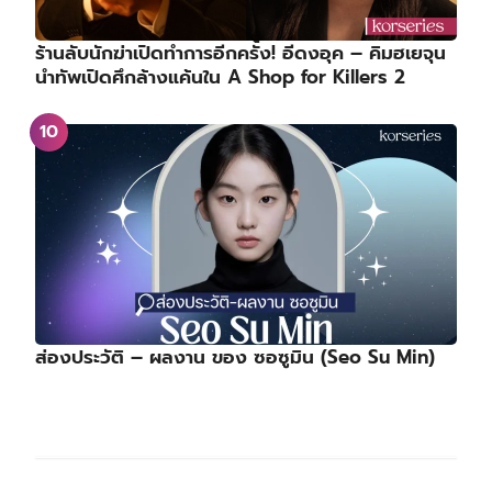
ร้านลับนักฆ่าเปิดทำการอีกครั้ง! อีดงอุค – คิมฮเยจุน
นำทัพเปิดศึกล้างแค้นใน A Shop for Killers 2
ส่องประวัติ – ผลงาน ของ ซอซูมิน (Seo Su Min)