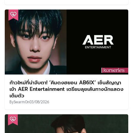
ก้าวใหม่ที่น่าจับตา! ‘คิมดงฮยอน AB6IX’ เซ็นสัญญา
เข้า AER Entertainment เตรียมลุยเส้นทางนักแสดง
เต็มตัว
By
Swarm
On
03/08/2026