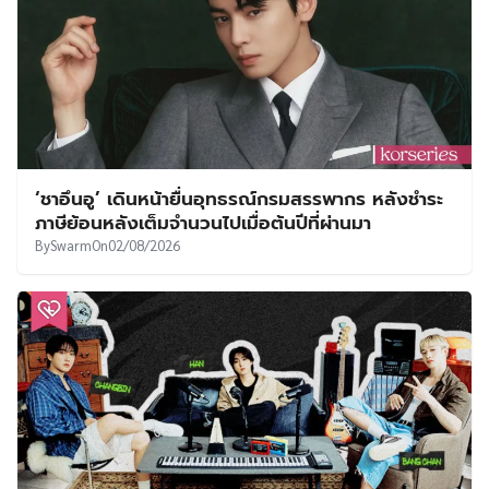
‘ชาอึนอู’ เดินหน้ายื่นอุทธรณ์กรมสรรพากร หลังชำระ
ภาษีย้อนหลังเต็มจำนวนไปเมื่อต้นปีที่ผ่านมา
By
Swarm
On
02/08/2026