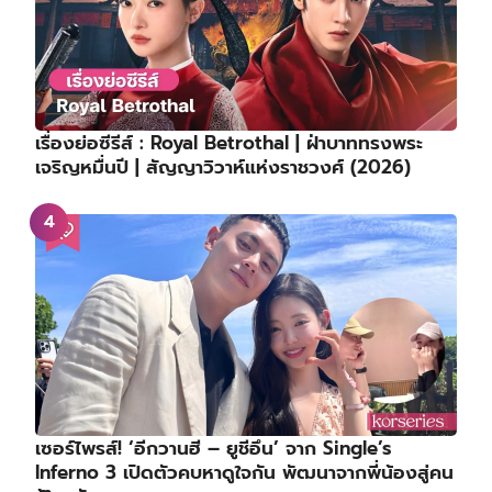
เรื่องย่อซีรีส์ : Royal Betrothal | ฝ่าบาททรงพระ
เจริญหมื่นปี | สัญญาวิวาห์แห่งราชวงศ์ (2026)
เซอร์ไพรส์! ‘อีกวานฮี – ยูชีอึน’ จาก Single’s
Inferno 3 เปิดตัวคบหาดูใจกัน พัฒนาจากพี่น้องสู่คน