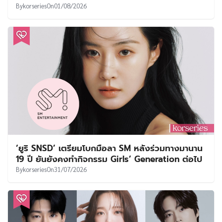
By
korseries
On
01/08/2026
‘ยูริ SNSD’ เตรียมโบกมือลา SM หลังร่วมทางมานาน
19 ปี ยันยังคงทำกิจกรรม Girls’ Generation ต่อไป
By
korseries
On
31/07/2026