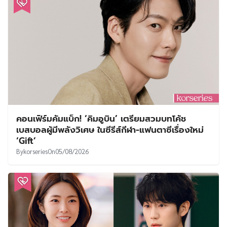
คอนเฟิร์มคัมแบ็ก! ‘คิมอูบิน’ เตรียมสวมบทโค้ช
เบสบอลผู้มีพลังวิเศษ ในซีรีส์กีฬา-แฟนตาซีเรื่องใหม่
‘Gift’
By
korseries
On
05/08/2026