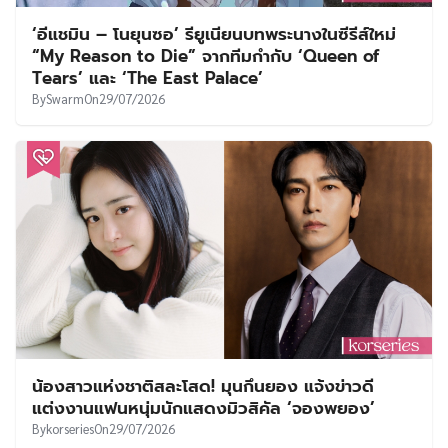
‘อีแชมิน – โนยุนซอ’ รียูเนียนบทพระนางในซีรีส์ใหม่
“My Reason to Die” จากทีมกำกับ ‘Queen of
Tears’ และ ‘The East Palace’
By
Swarm
On
29/07/2026
น้องสาวแห่งชาติสละโสด! มุนกึนยอง แจ้งข่าวดี
แต่งงานแฟนหนุ่มนักแสดงมิวสิคัล ‘จองพยอง’
By
korseries
On
29/07/2026