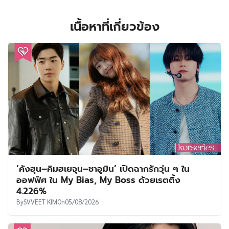
เนื้อหาที่เกี่ยวข้อง
‘คังฮุน–คิมฮเยจุน–ชาอูมิน’ เปิดฉากรักวุ่น ๆ ใน
ออฟฟิศ ใน My Bias, My Boss ด้วยเรตติ้ง
4.226%
By
SVVEET KIM
On
05/08/2026