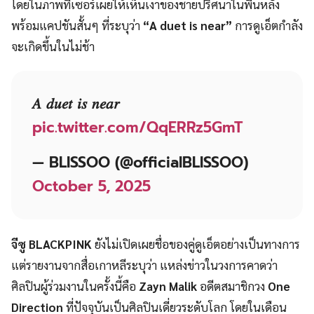
โดยในภาพทีเซอร์เผยให้เห็นเงาของชายปริศนาในพื้นหลัง
พร้อมแคปชันสั้นๆ ที่ระบุว่า
“A duet is near”
การดูเอ็ตกำลัง
จะเกิดขึ้นในไม่ช้า
𝐴 𝑑𝑢𝑒𝑡 𝑖𝑠 𝑛𝑒𝑎𝑟
pic.twitter.com/QqERRz5GmT
— BLISSOO (@officialBLISSOO)
October 5, 2025
จีซู BLACKPINK
ยังไม่เปิดเผยชื่อของคู่ดูเอ็ตอย่างเป็นทางการ
แต่รายงานจากสื่อเกาหลีระบุว่า แหล่งข่าวในวงการคาดว่า
ศิลปินผู้ร่วมงานในครั้งนี้คือ
Zayn Malik
อดีตสมาชิกวง
One
Direction
ที่ปัจจุบันเป็นศิลปินเดี่ยวระดับโลก โดยในเดือน