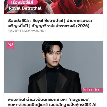
เรื่องย่อซีรีส์ : Royal Betrothal | ฝ่าบาททรงพระ
เจริญหมื่นปี | สัญญาวิวาห์แห่งราชวงศ์ (2026)
By
SVVEET KIM
On
29/07/2026
พ้นมลทิน! ตำรวจปัดตกข้อกล่าวหา ‘คิมซูฮยอน’
คบหา-ล่วงละเมิดผู้เยาว์ เผยหลักฐานฝั่งคู่กรณีใช้ AI