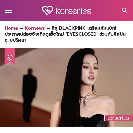
Skip
to
content
Search
Home
–
Kornews
–
จีซู BLACKPINK เตรียมคัมแบ็ก!
for:
ประกาศปล่อยซิงเกิลดูเอ็ตใหม่ ‘EYESCLOSED’ ร่วมกับศิลปิน
MA
ชายปริศนา
ES
CT
EL
UTY
T
EW
US