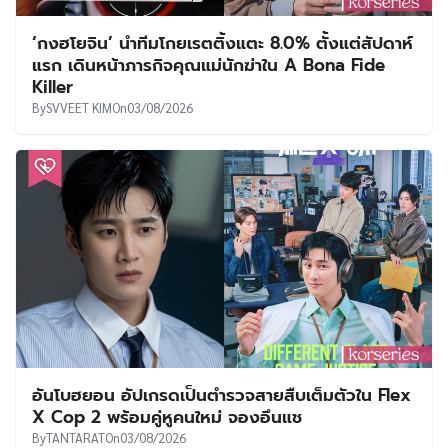
‘กงฮโยจิน’ นำทีมโกยเรตติ้งแตะ 8.0% ตั้งแต่สัปดาห์
แรก เดินหน้าภารกิจคุณแม่นักฆ่าใน A Bona Fide
Killer
By
SVVEET KIM
On
03/08/2026
อันโบฮยอน อัปเกรดเป็นตำรวจสายสืบเต็มตัวใน Flex
X Cop 2 พร้อมคู่หูคนใหม่ จองอึนแช
By
TANTARAT
On
03/08/2026