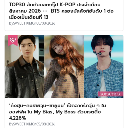
TOP30 อันดับบอยกรุ๊ป K-POP ประจำเดือน
สิงหาคม 2026 ⋯ BTS ครองบัลลังก์อันดับ 1 ต่อ
เนื่องเป็นเดือนที่ 13
By
SVVEET KIM
On
08/08/2026
‘คังฮุน–คิมฮเยจุน–ชาอูมิน’ เปิดฉากรักวุ่น ๆ ใน
ออฟฟิศ ใน My Bias, My Boss ด้วยเรตติ้ง
4.226%
By
SVVEET KIM
On
05/08/2026