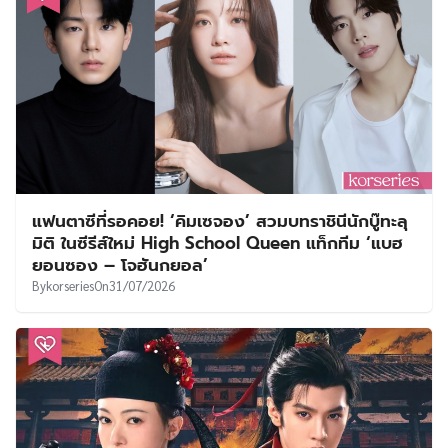
แฟนตาซีที่รอคอย! ‘คิมเซจอง’ สวมบทราชินีนักบู๊ทะลุ
มิติ ในซีรีส์ใหม่ High School Queen แท็กทีม ‘แบฮ
ยอนซอง – โจฮันกยอล’
By
korseries
On
31/07/2026