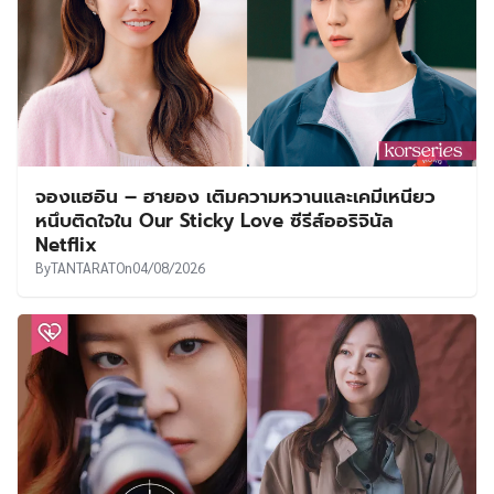
จองแฮอิน – ฮายอง เติมความหวานและเคมีเหนียว
หนึบติดใจใน Our Sticky Love ซีรีส์ออริจินัล
Netflix
By
TANTARAT
On
04/08/2026