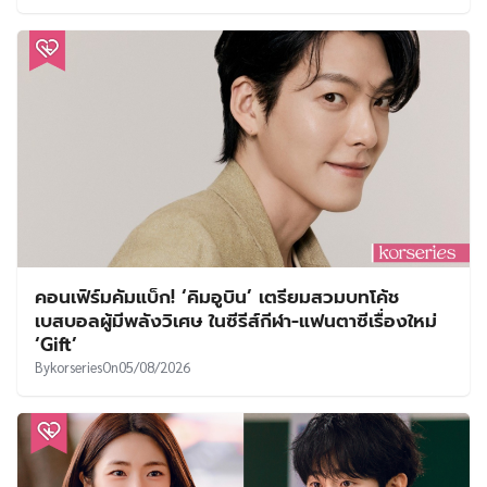
คอนเฟิร์มคัมแบ็ก! ‘คิมอูบิน’ เตรียมสวมบทโค้ช
เบสบอลผู้มีพลังวิเศษ ในซีรีส์กีฬา-แฟนตาซีเรื่องใหม่
‘Gift’
By
korseries
On
05/08/2026