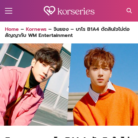
Skip
to
content
Search
Home
–
Kornews
–
จินยอง – บาโร B1A4 ตัดสินใจไม่ต่อ
for:
สัญญากับ WM Entertainment
MA
ES
CT
EL
UTY
T
EW
US