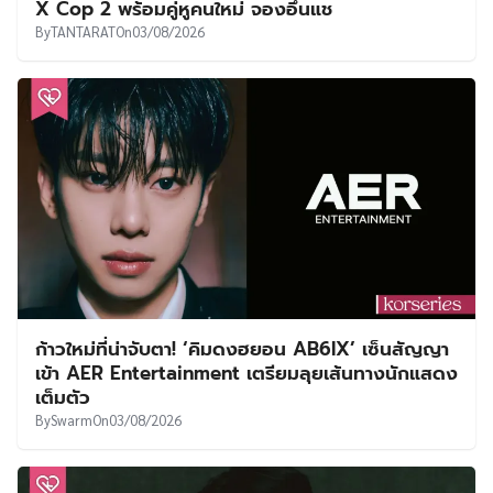
X Cop 2 พร้อมคู่หูคนใหม่ จองอึนแช
By
TANTARAT
On
03/08/2026
ก้าวใหม่ที่น่าจับตา! ‘คิมดงฮยอน AB6IX’ เซ็นสัญญา
เข้า AER Entertainment เตรียมลุยเส้นทางนักแสดง
เต็มตัว
By
Swarm
On
03/08/2026