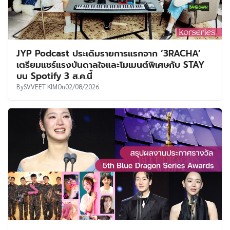
JYP Podcast ประเดิมรายการแรกจาก ‘3RACHA’
เตรียมแชร์แรงบันดาลใจและโมเมนต์พิเศษกับ STAY
บน Spotify 3 ส.ค.นี้
By
SVVEET KIM
On
02/08/2026