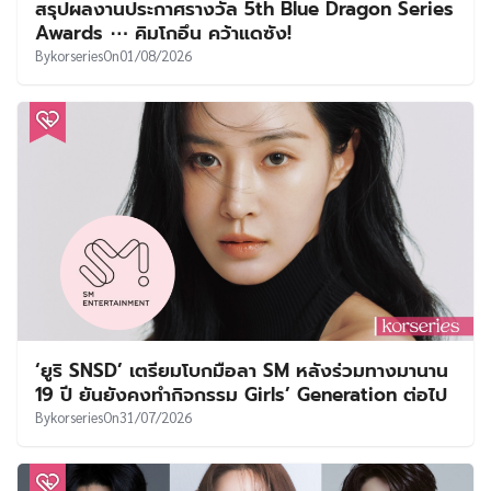
สรุปผลงานประกาศรางวัล 5th Blue Dragon Series
Awards ⋯ คิมโกอึน คว้าแดซัง!
By
korseries
On
01/08/2026
‘ยูริ SNSD’ เตรียมโบกมือลา SM หลังร่วมทางมานาน
19 ปี ยันยังคงทำกิจกรรม Girls’ Generation ต่อไป
By
korseries
On
31/07/2026