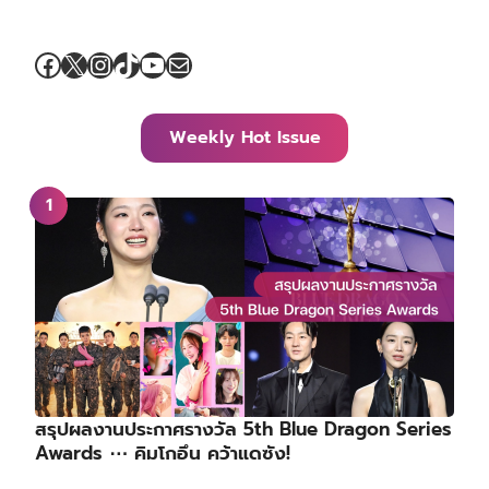
Facebook
X
Instagram
TikTok
YouTube
Mail
Weekly Hot Issue
สรุปผลงานประกาศรางวัล 5th Blue Dragon Series
Awards ⋯ คิมโกอึน คว้าแดซัง!