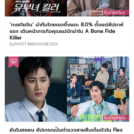
‘กงฮโยจิน’ นำทีมโกยเรตติ้งแตะ 8.0% ตั้งแต่สัปดาห์
แรก เดินหน้าภารกิจคุณแม่นักฆ่าใน A Bona Fide
Killer
By
SVVEET KIM
On
03/08/2026
อันโบฮยอน อัปเกรดเป็นตำรวจสายสืบเต็มตัวใน Flex