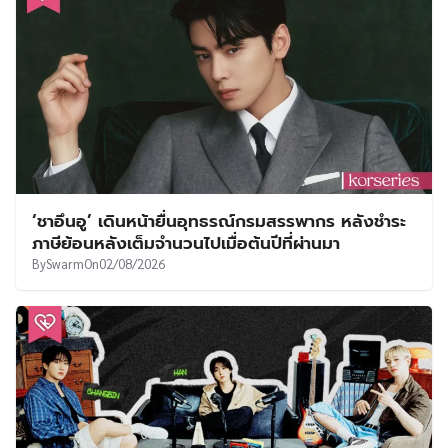
‘ชาอึนอู’ เดินหน้ายื่นอุทธรณ์กรมสรรพากร หลังชำระ
ภาษีย้อนหลังเต็มจำนวนไปเมื่อต้นปีที่ผ่านมา
By
Swarm
On
02/08/2026