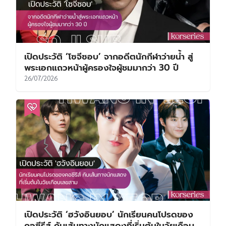
เปิดประวัติ ‘โซจีซอบ’ จากอดีตนักกีฬาว่ายน้ำ สู่
พระเอกแถวหน้าผู้ครองใจผู้ชมมากว่า 30 ปี
26/07/2026
เปิดประวัติ ‘ฮวังอินยอบ’ นักเรียนคนโปรดของ
คอซีรีส์ กับเส้นทางนักแสดงที่เริ่มต้นในวัยเกือบ