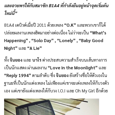
และอวยพรให้กับสมาชิก B1A4 ที่กำลังยืนอยู่หน้าจุดเริ่มต้น
ใหม่นี้”
B1A4 เดบิวต์เมื่อปี 2011 ด้วยเพลง
“O.K”
และพวกเขาก็ได้
ปล่อยผลงานเพลงฮิตมาอย่างต่อเนื่อง ไม่ว่าจะเป็น
“What’s
Happening” , “Solo Day” , “Lonely” , “Baby Good
Night”
และ
“A Lie”
ทั้ง
จินยอง
และ
บาโร
ต่างประสบความสำเร็จบนเส้นทางการ
เป็นนักแสดง ผ่านผลงาน
“Love in the Moonlight”
และ
“Reply 1994”
ตามลำดับ ซึ่ง
จินยอง
ยังสร้างชื่อให้ตัวเองใน
ฐานะที่เป็นนักแต่งเพลง ไม่เพียงแค่เขาจะเต่งเพลงให้กับวงตัว
เอง แต่เขายังแต่งเพลงให้กับวง I.O.I และ Oh My Girl อีกด้วย