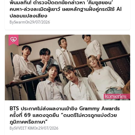
พ้นมลทิน! ตำรวจปัดตกข้อกล่าวหา ‘คิมซูฮยอน’
คบหา-ล่วงละเมิดผู้เยาว์ เผยหลักฐานฝั่งคู่กรณีใช้ AI
ปลอมแปลงเสียง
By
Swarm
On
29/07/2026
BTS ประกาศไม่ส่งผลงานเข้าชิง Grammy Awards
ครั้งที่ 69 แสดงจุดยืน “ดนตรีไม่ควรถูกแบ่งด้วย
ภูมิภาคหรือภาษา”
By
SVVEET KIM
On
29/07/2026