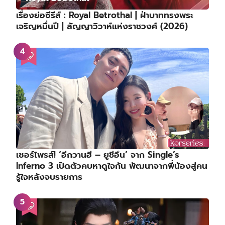
เรื่องย่อซีรีส์ : Royal Betrothal | ฝ่าบาททรงพระ
เจริญหมื่นปี | สัญญาวิวาห์แห่งราชวงศ์ (2026)
เซอร์ไพรส์! ‘อีกวานฮี – ยูชีอึน’ จาก Single’s
Inferno 3 เปิดตัวคบหาดูใจกัน พัฒนาจากพี่น้องสู่คน
รู้ใจหลังจบรายการ