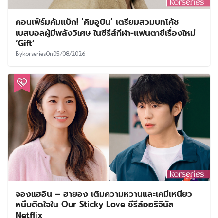
คอนเฟิร์มคัมแบ็ก! ‘คิมอูบิน’ เตรียมสวมบทโค้ช
เบสบอลผู้มีพลังวิเศษ ในซีรีส์กีฬา-แฟนตาซีเรื่องใหม่
‘Gift’
By
korseries
On
05/08/2026
จองแฮอิน – ฮายอง เติมความหวานและเคมีเหนียว
หนึบติดใจใน Our Sticky Love ซีรีส์ออริจินัล
Netflix