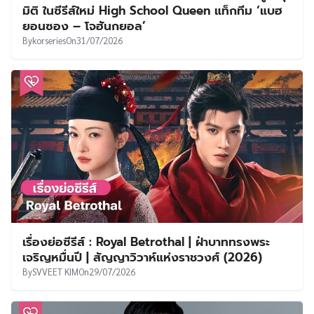
มิติ ในซีรีส์ใหม่ High School Queen แท็กทีม ‘แบฮ
ยอนซอง – โจฮันกยอล’
By
korseries
On
31/07/2026
เรื่องย่อซีรีส์ : Royal Betrothal | ฝ่าบาททรงพระ
เจริญหมื่นปี | สัญญาวิวาห์แห่งราชวงศ์ (2026)
By
SVVEET KIM
On
29/07/2026