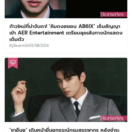
ก้าวใหม่ที่น่าจับตา! ‘คิมดงฮยอน AB6IX’ เซ็นสัญญา
เข้า AER Entertainment เตรียมลุยเส้นทางนักแสดง
เต็มตัว
By
Swarm
On
03/08/2026
‘ชาอึนอู’ เดินหน้ายื่นอุทธรณ์กรมสรรพากร หลังชำระ