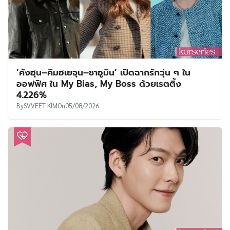
‘คังฮุน–คิมฮเยจุน–ชาอูมิน’ เปิดฉากรักวุ่น ๆ ใน
ออฟฟิศ ใน My Bias, My Boss ด้วยเรตติ้ง
4.226%
By
SVVEET KIM
On
05/08/2026