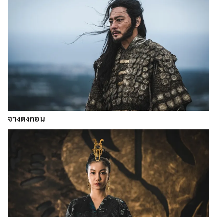
จางดงกอน