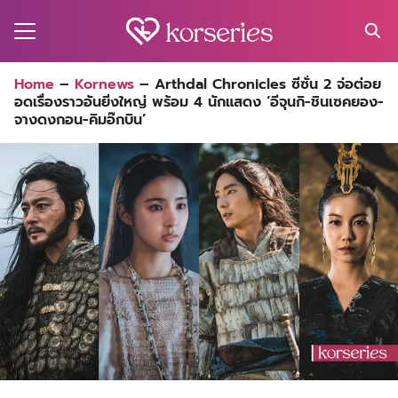
Skip
to
content
Search
Home
–
Kornews
–
Arthdal Chronicles ซีซั่น 2 จ่อต่อย
for:
อดเรื่องราวอันยิ่งใหญ่ พร้อม 4 นักแสดง ‘อีจุนกิ-ชินเซคยอง-
MA
จางดงกอน-คิมอ๊กบิน’
ES
CT
EL
UTY
T
EW
US