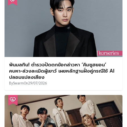
พ้นมลทิน! ตำรวจปัดตกข้อกล่าวหา ‘คิมซูฮยอน’
คบหา-ล่วงละเมิดผู้เยาว์ เผยหลักฐานฝั่งคู่กรณีใช้ AI
ปลอมแปลงเสียง
By
Swarm
On
29/07/2026