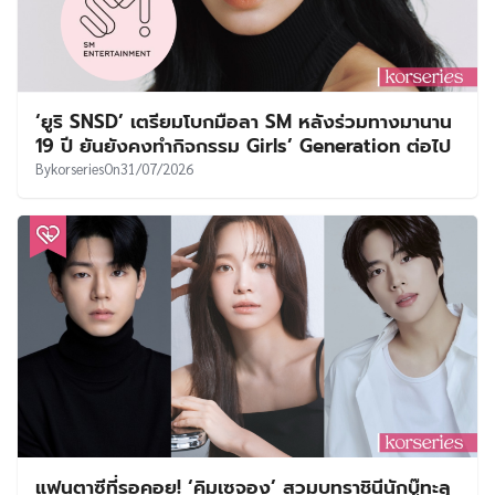
‘ยูริ SNSD’ เตรียมโบกมือลา SM หลังร่วมทางมานาน
19 ปี ยันยังคงทำกิจกรรม Girls’ Generation ต่อไป
By
korseries
On
31/07/2026
แฟนตาซีที่รอคอย! ‘คิมเซจอง’ สวมบทราชินีนักบู๊ทะลุ