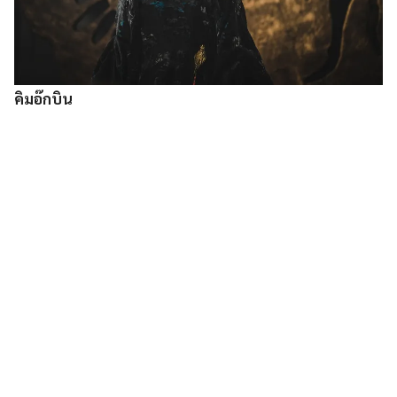
คิมอ๊กบิน