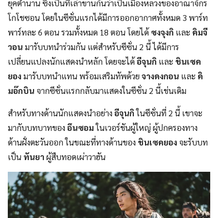
ยุคตำนาน ซึ่งเป็นที่เล่าขานกันว่าเป็นเมืองหลวงของอาณาจักร
โกโชซอน โดยในซีซั่นแรกได้มีการออกอากาศทั้งหมด 3 พาร์ท
พาร์ทละ 6 ตอน รวมทั้งหมด 18 ตอน โดยได้
ซงจุงกิ
และ
คิมจี
วอน
มารับบทนำร่วมกัน แต่สำหรับซีซั่น 2 นี้ ได้มีการ
เปลี่ยนแปลงนักแสดงนำหลัก โดยจะได้
อีจุนกิ
และ
ชินเซค
ยอง
มารับบทนำแทน พร้อมเสริมทัพด้วย
จางดงกอน
และ
คิ
มอ๊กบิน
จากซีซั่นแรกกลับมาแสดงในซีซั่น 2 นี้เช่นเดิม
สำหรับทางด้านนักแสดงนำอย่าง
อีจุนกิ
ในซีซั่นที่ 2 นี้ เขาจะ
มากับบทบาทของ
อึนซอม
ในเวอร์ชันผู้ใหญ่ ผู้ปกครองทาง
ด้านฝั่งตะวันออก ในขณะที่ทางด้านของ
ชินเซคยอง
จะรับบท
เป็น
ทันยา
ผู้สืบทอดเผ่าวาฮัน