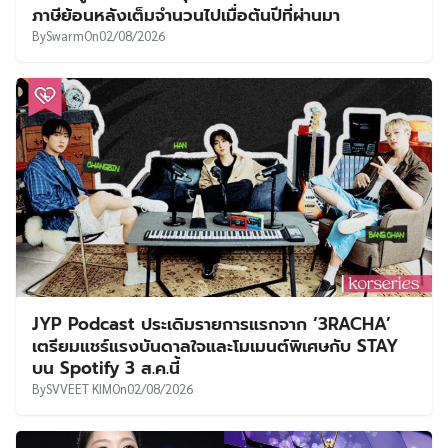
ภาษีย้อนหลังเต็มจำนวนไปเมื่อต้นปีที่ผ่านมา
By
Swarm
On
02/08/2026
JYP Podcast ประเดิมรายการแรกจาก ‘3RACHA’
เตรียมแชร์แรงบันดาลใจและโมเมนต์พิเศษกับ STAY
บน Spotify 3 ส.ค.นี้
By
SVVEET KIM
On
02/08/2026