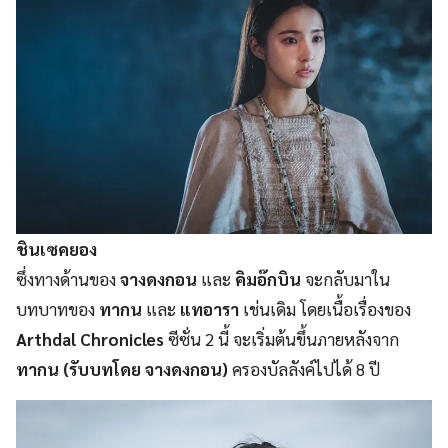
ชินเซคยอง
ซึ่งทางด้านของ
จางดงกอน
และ
คิมอ๊กบิน
จะกลับมาใน
บทบาทของ
ทากน
และ
แทอารา
เช่นเดิม โดยเนื้อเรื่องของ
Arthdal Chronicles
ซีซั่น 2 นี้ จะเริ่มต้นขึ้นภายหลังจาก
ทากน
(รับบทโดย จางดงกอน)
ครองบัลลังค์ไปได้ 8 ปี