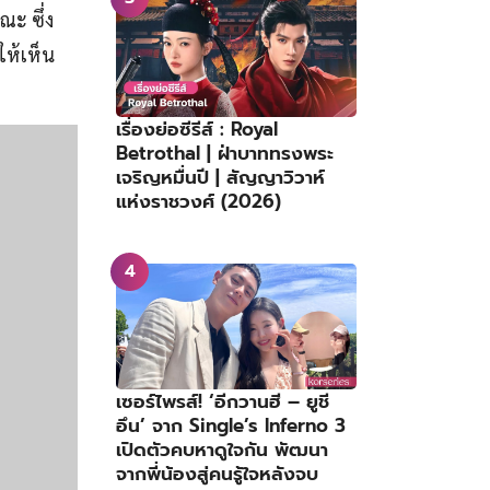
ณะ ซึ่ง
ให้เห็น
เรื่องย่อซีรีส์ : Royal
Betrothal | ฝ่าบาททรงพระ
เจริญหมื่นปี | สัญญาวิวาห์
แห่งราชวงศ์ (2026)
เซอร์ไพรส์! ‘อีกวานฮี – ยูชี
อึน’ จาก Single’s Inferno 3
เปิดตัวคบหาดูใจกัน พัฒนา
จากพี่น้องสู่คนรู้ใจหลังจบ