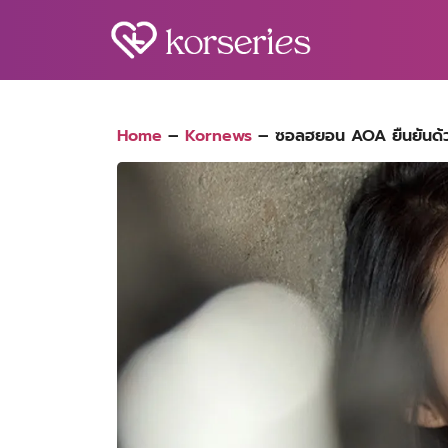
Skip
to
content
S
fo
Home
–
Kornews
–
ซอลฮยอน AOA ยืนยันด้วยค