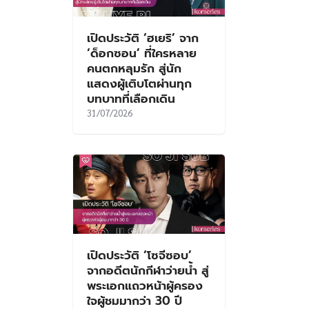
เปิดประวัติ ‘ฮเยริ’ จาก
‘ด็อกซอน’ ที่ใครหลาย
คนตกหลุมรัก สู่นัก
แสดงผู้เติบโตผ่านทุก
บทบาทที่เลือกเดิน
31/07/2026
เปิดประวัติ ‘โซจีซอบ’
จากอดีตนักกีฬาว่ายน้ำ สู่
พระเอกแถวหน้าผู้ครอง
ใจผู้ชมมากว่า 30 ปี