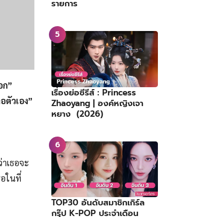
รายการ
ซอก”
เรื่องย่อซีรีส์ : Princess
ือตัวเอง”
Zhaoyang | องค์หญิงเจา
หยาง (2026)
ว่าเธอจะ
ธอในที่
TOP30 อันดับสมาชิกเกิร์ล
กรุ๊ป K-POP ประจำเดือน