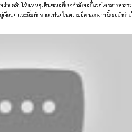
เธอถ่ายคลิปให้แฟนๆเห็นขณะที่เธอกำลังจะขึ้นรถโดยสารสาธาร
ู่เงียบๆ และยิ้มทักทายแฟนๆในความมืด นอกจากนี้เธอยังถ่าย