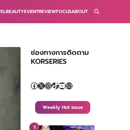
VEL
BEAUTY
EVENT
REVIEW
FOCUS
ABOUT
ช่องทางการติดตาม
KORSERIES
Facebook
X
Instagram
TikTok
YouTube
Mail
Weekly Hot Issue