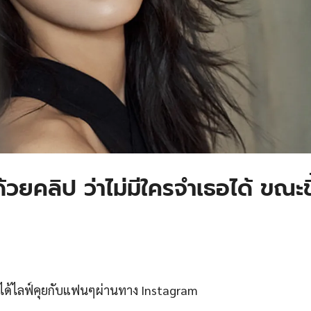
ยคลิป ว่าไม่มีใครจำเธอได้ ขณะข
OA ได้ไลฟ์คุยกับแฟนๆผ่านทาง Instagram