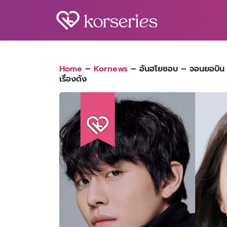
Skip
to
content
S
fo
Home
–
Kornews
–
อันฮโยซอบ – จอนยอบิน พ
เรื่องดัง