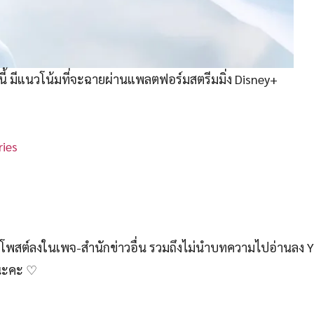
องนี้ มีแนวโน้มที่จะฉายผ่านแพลตฟอร์มสตรีมมิ่ง Disney+
ies
สต์ลงในเพจ-สำนักข่าวอื่น รวมถึงไม่นำบทความไปอ่านลง 
์นะคะ ♡