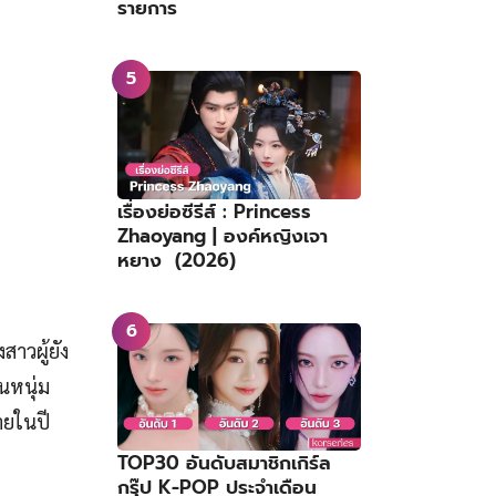
รายการ
เรื่องย่อซีรีส์ : Princess
Zhaoyang | องค์หญิงเจา
หยาง (2026)
สาวผู้ยัง
นหนุ่ม
ายในปี
TOP30 อันดับสมาชิกเกิร์ล
กรุ๊ป K-POP ประจำเดือน