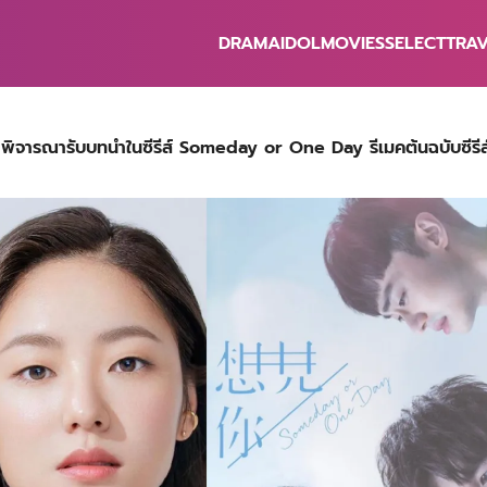
DRAMA
IDOL
MOVIES
SELECT
TRA
earch
r:
ิจารณารับบทนำในซีรีส์ Someday or One Day รีเมคต้นฉบับซีรีส์