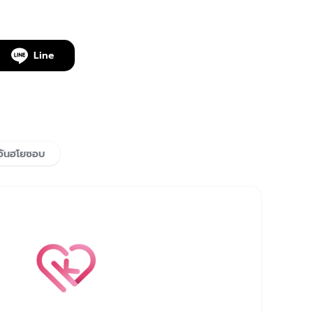
Line
อันฮโยซอบ