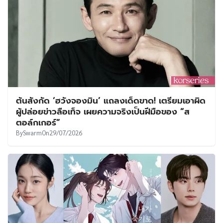
ต้นสังกัด ‘ฮวังจองมิน’ แถลงเด็ดขาด! เตรียมเอาผิด
ผู้ปล่อยข่าวลือเท็จ เผยความจริงเป็นฝีมือของ “ส
ตอล์กเกอร์”
By
Swarm
On
29/07/2026