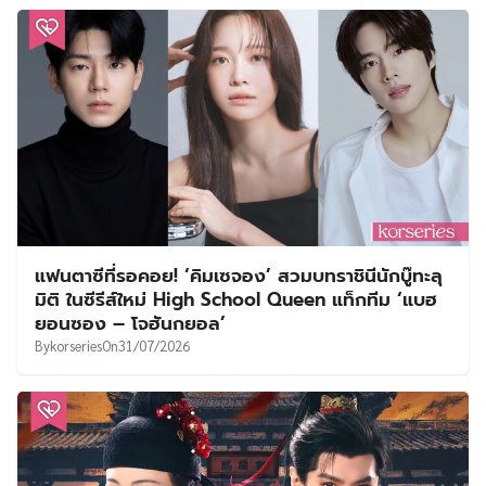
แฟนตาซีที่รอคอย! ‘คิมเซจอง’ สวมบทราชินีนักบู๊ทะลุ
มิติ ในซีรีส์ใหม่ High School Queen แท็กทีม ‘แบฮ
ยอนซอง – โจฮันกยอล’
By
korseries
On
31/07/2026