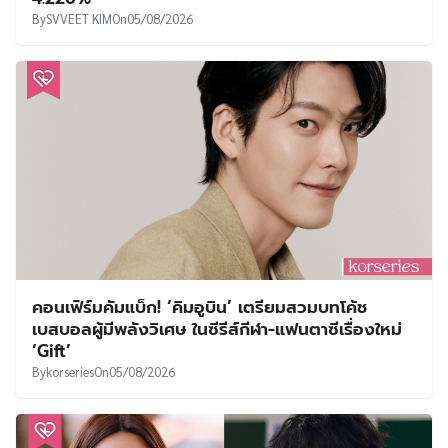
By
SVVEET KIM
On
05/08/2026
คอนเฟิร์มคัมแบ็ก! ‘คิมอูบิน’ เตรียมสวมบทโค้ช
เบสบอลผู้มีพลังวิเศษ ในซีรีส์กีฬา-แฟนตาซีเรื่องใหม่
‘Gift’
By
korseries
On
05/08/2026