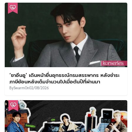
‘ชาอึนอู’ เดินหน้ายื่นอุทธรณ์กรมสรรพากร หลังชำระ
ภาษีย้อนหลังเต็มจำนวนไปเมื่อต้นปีที่ผ่านมา
By
Swarm
On
02/08/2026