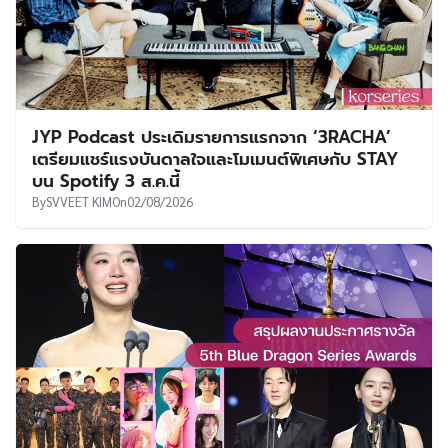
JYP Podcast ประเดิมรายการแรกจาก ‘3RACHA’
เตรียมแชร์แรงบันดาลใจและโมเมนต์พิเศษกับ STAY
บน Spotify 3 ส.ค.นี้
By
SVVEET KIM
On
02/08/2026