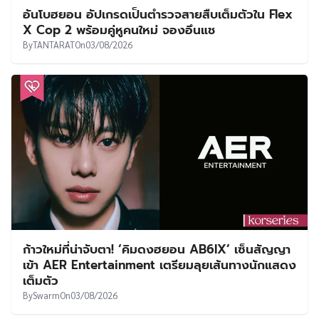
อันโบฮยอน อัปเกรดเป็นตำรวจสายสืบเต็มตัวใน Flex
X Cop 2 พร้อมคู่หูคนใหม่ จองอึนแช
By
TANTARAT
On
03/08/2026
ก้าวใหม่ที่น่าจับตา! ‘คิมดงฮยอน AB6IX’ เซ็นสัญญา
เข้า AER Entertainment เตรียมลุยเส้นทางนักแสดง
เต็มตัว
By
Swarm
On
03/08/2026