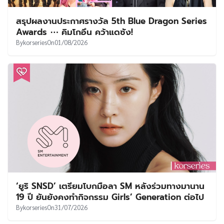
สรุปผลงานประกาศรางวัล 5th Blue Dragon Series
Awards ⋯ คิมโกอึน คว้าแดซัง!
By
korseries
On
01/08/2026
‘ยูริ SNSD’ เตรียมโบกมือลา SM หลังร่วมทางมานาน
19 ปี ยันยังคงทำกิจกรรม Girls’ Generation ต่อไป
By
korseries
On
31/07/2026