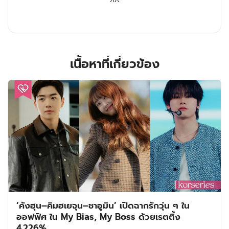
^^
เนื้อหาที่เกี่ยวข้อง
‘คังฮุน–คิมฮเยจุน–ชาอูมิน’ เปิดฉากรักวุ่น ๆ ใน
ออฟฟิศ ใน My Bias, My Boss ด้วยเรตติ้ง
4.226%