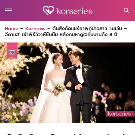
Skip
to
content
Search
Home
–
Kornews
–
ต้นสังกัดแชร์ภาพคู่บ่าวสาว ‘เซเว่น –
for:
อีดาแฮ’ เข้าพิธีวิวาห์ชื่นมื่น หลังคบหาดูใจกันนานถึง 8 ปี
MA
ES
CT
EL
UTY
T
EW
US