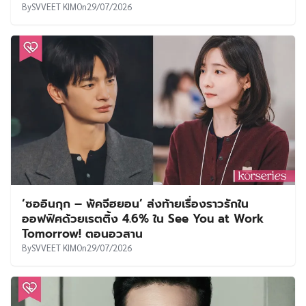
By
SVVEET KIM
On
29/07/2026
‘ซออินกุก – พัคจีฮยอน’ ส่งท้ายเรื่องราวรักใน
ออฟฟิศด้วยเรตติ้ง 4.6% ใน See You at Work
Tomorrow! ตอนอวสาน
By
SVVEET KIM
On
29/07/2026