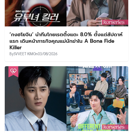
‘กงฮโยจิน’ นำทีมโกยเรตติ้งแตะ 8.0% ตั้งแต่สัปดาห์
แรก เดินหน้าภารกิจคุณแม่นักฆ่าใน A Bona Fide
Killer
By
SVVEET KIM
On
03/08/2026