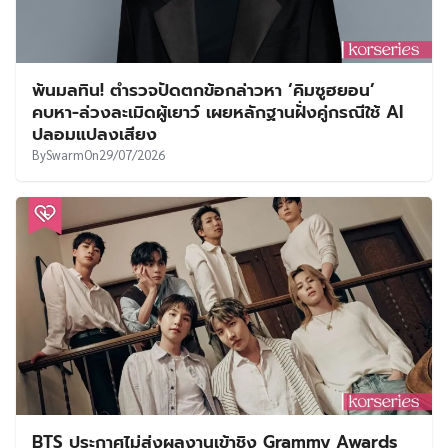
พ้นมลทิน! ตำรวจปัดตกข้อกล่าวหา ‘คิมซูฮยอน’
คบหา-ล่วงละเมิดผู้เยาว์ เผยหลักฐานฝั่งคู่กรณีใช้ AI
ปลอมแปลงเสียง
By
Swarm
On
29/07/2026
BTS ประกาศไม่ส่งผลงานเข้าชิง Grammy Awards