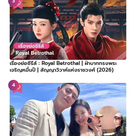
เรื่องย่อซีรีส์ : Royal Betrothal | ฝ่าบาททรงพระ
เจริญหมื่นปี | สัญญาวิวาห์แห่งราชวงศ์ (2026)