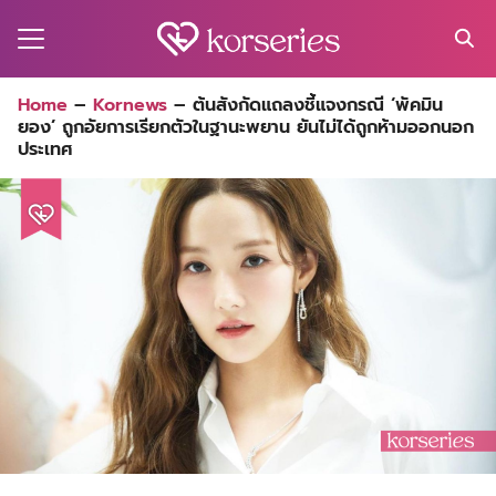
Skip
to
content
Search
Home
–
Kornews
–
ต้นสังกัดแถลงชี้แจงกรณี ‘พัคมิน
for:
ยอง’ ถูกอัยการเรียกตัวในฐานะพยาน ยันไม่ได้ถูกห้ามออกนอก
MA
ประเทศ
ES
CT
EL
UTY
T
EW
US