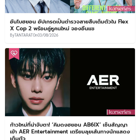
อันโบฮยอน อัปเกรดเป็นตำรวจสายสืบเต็มตัวใน Flex
X Cop 2 พร้อมคู่หูคนใหม่ จองอึนแช
By
TANTARAT
On
03/08/2026
ก้าวใหม่ที่น่าจับตา! ‘คิมดงฮยอน AB6IX’ เซ็นสัญญา
เข้า AER Entertainment เตรียมลุยเส้นทางนักแสดง
เต็มตัว