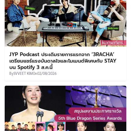
JYP Podcast ประเดิมรายการแรกจาก ‘3RACHA’
เตรียมแชร์แรงบันดาลใจและโมเมนต์พิเศษกับ STAY
บน Spotify 3 ส.ค.นี้
By
SVVEET KIM
On
02/08/2026