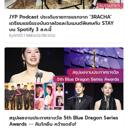
JYP Podcast ประเดิมรายการแรกจาก ‘3RACHA’
เตรียมแชร์แรงบันดาลใจและโมเมนต์พิเศษกับ STAY
บน Spotify 3 ส.ค.นี้
By
SVVEET KIM
On
02/08/2026
สรุปผลงานประกาศรางวัล 5th Blue Dragon Series
Awards ⋯ คิมโกอึน คว้าแดซัง!