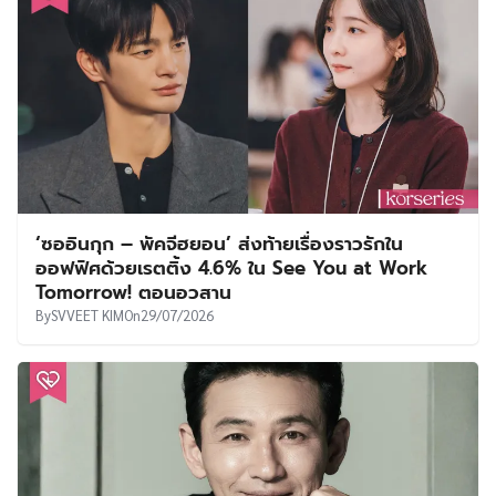
‘ซออินกุก – พัคจีฮยอน’ ส่งท้ายเรื่องราวรักใน
ออฟฟิศด้วยเรตติ้ง 4.6% ใน See You at Work
Tomorrow! ตอนอวสาน
By
SVVEET KIM
On
29/07/2026