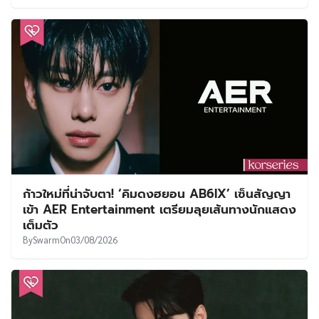
ก้าวใหม่ที่น่าจับตา! ‘คิมดงฮยอน AB6IX’ เซ็นสัญญา
เข้า AER Entertainment เตรียมลุยเส้นทางนักแสดง
เต็มตัว
By
Swarm
On
03/08/2026