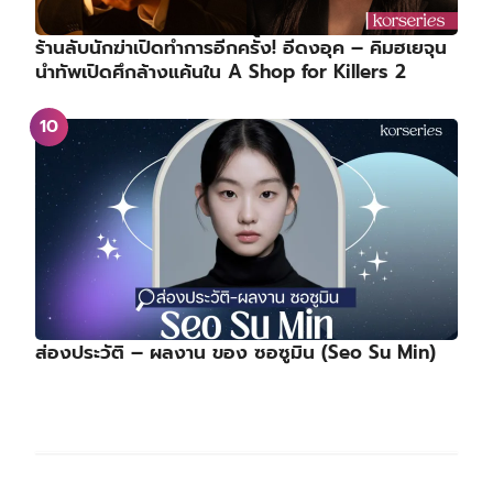
ร้านลับนักฆ่าเปิดทำการอีกครั้ง! อีดงอุค – คิมฮเยจุน
นำทัพเปิดศึกล้างแค้นใน A Shop for Killers 2
ส่องประวัติ – ผลงาน ของ ซอซูมิน (Seo Su Min)