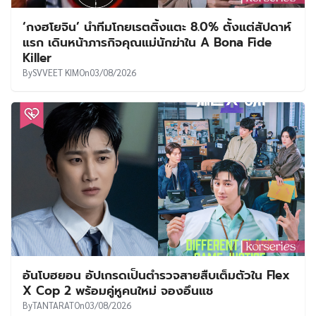
‘กงฮโยจิน’ นำทีมโกยเรตติ้งแตะ 8.0% ตั้งแต่สัปดาห์
แรก เดินหน้าภารกิจคุณแม่นักฆ่าใน A Bona Fide
Killer
By
SVVEET KIM
On
03/08/2026
อันโบฮยอน อัปเกรดเป็นตำรวจสายสืบเต็มตัวใน Flex
X Cop 2 พร้อมคู่หูคนใหม่ จองอึนแช
By
TANTARAT
On
03/08/2026