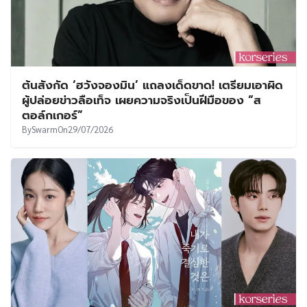
ต้นสังกัด ‘ฮวังจองมิน’ แถลงเด็ดขาด! เตรียมเอาผิด
ผู้ปล่อยข่าวลือเท็จ เผยความจริงเป็นฝีมือของ “ส
ตอล์กเกอร์”
By
Swarm
On
29/07/2026