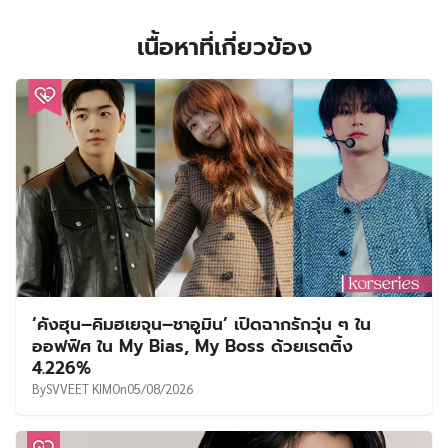
เนื้อหาที่เกี่ยวข้อง
‘คังฮุน–คิมฮเยจุน–ชาอูมิน’ เปิดฉากรักวุ่น ๆ ใน
ออฟฟิศ ใน My Bias, My Boss ด้วยเรตติ้ง
4.226%
By
SVVEET KIM
On
05/08/2026