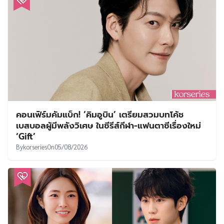
คอนเฟิร์มคัมแบ็ก! ‘คิมอูบิน’ เตรียมสวมบทโค้ช
เบสบอลผู้มีพลังวิเศษ ในซีรีส์กีฬา-แฟนตาซีเรื่องใหม่
‘Gift’
By
korseries
On
05/08/2026