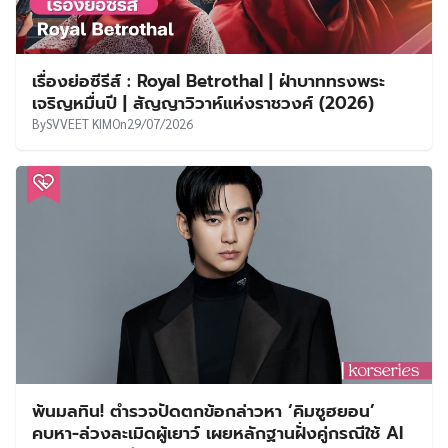
เรื่องย่อซีรีส์ : Royal Betrothal | ฝ่าบาททรงพระ
เจริญหมื่นปี | สัญญาวิวาห์แห่งราชวงศ์ (2026)
By
SVVEET KIM
On
29/07/2026
พ้นมลทิน! ตำรวจปัดตกข้อกล่าวหา ‘คิมซูฮยอน’
คบหา-ล่วงละเมิดผู้เยาว์ เผยหลักฐานฝั่งคู่กรณีใช้ AI