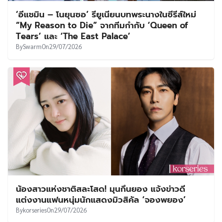
‘อีแชมิน – โนยุนซอ’ รียูเนียนบทพระนางในซีรีส์ใหม่
“My Reason to Die” จากทีมกำกับ ‘Queen of
Tears’ และ ‘The East Palace’
By
Swarm
On
29/07/2026
น้องสาวแห่งชาติสละโสด! มุนกึนยอง แจ้งข่าวดี
แต่งงานแฟนหนุ่มนักแสดงมิวสิคัล ‘จองพยอง’
By
korseries
On
29/07/2026