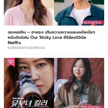
จองแฮอิน – ฮายอง เติมความหวานและเคมีเหนียว
หนึบติดใจใน Our Sticky Love ซีรีส์ออริจินัล
Netflix
By
TANTARAT
On
04/08/2026