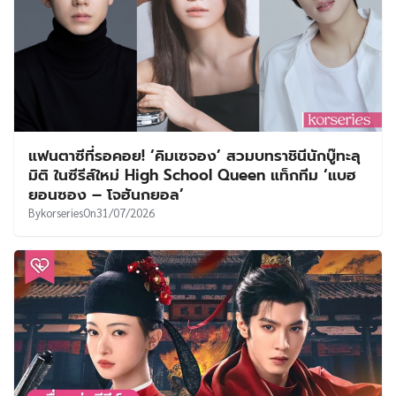
แฟนตาซีที่รอคอย! ‘คิมเซจอง’ สวมบทราชินีนักบู๊ทะลุ
มิติ ในซีรีส์ใหม่ High School Queen แท็กทีม ‘แบฮ
ยอนซอง – โจฮันกยอล’
By
korseries
On
31/07/2026