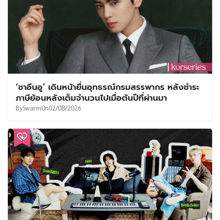
‘ชาอึนอู’ เดินหน้ายื่นอุทธรณ์กรมสรรพากร หลังชำระ
ภาษีย้อนหลังเต็มจำนวนไปเมื่อต้นปีที่ผ่านมา
By
Swarm
On
02/08/2026