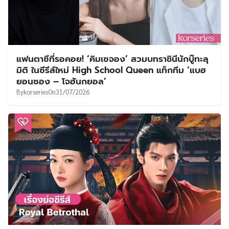
แฟนตาซีที่รอคอย! ‘คิมเซจอง’ สวมบทราชินีนักบู๊ทะลุ
มิติ ในซีรีส์ใหม่ High School Queen แท็กทีม ‘แบฮ
ยอนซอง – โจฮันกยอล’
By
korseries
On
31/07/2026