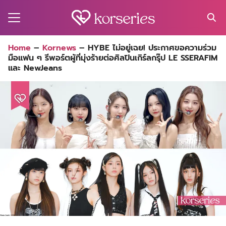
Skip
to
content
Search
Home
–
Kornews
–
HYBE ไม่อยู่เฉย! ประกาศขอความร่วม
for:
มือแฟน ๆ รีพอร์ตผู้ที่มุ่งร้ายต่อศิลปินเกิร์ลกรุ๊ป LE SSERAFIM
MA
และ NewJeans
ES
CT
EL
UTY
T
EW
US