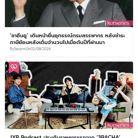
‘ชาอึนอู’ เดินหน้ายื่นอุทธรณ์กรมสรรพากร หลังชำระ
ภาษีย้อนหลังเต็มจำนวนไปเมื่อต้นปีที่ผ่านมา
By
Swarm
On
02/08/2026
JYP Podcast ประเดิมรายการแรกจาก ‘3RACHA’