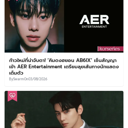
ก้าวใหม่ที่น่าจับตา! ‘คิมดงฮยอน AB6IX’ เซ็นสัญญา
เข้า AER Entertainment เตรียมลุยเส้นทางนักแสดง
เต็มตัว
By
Swarm
On
03/08/2026