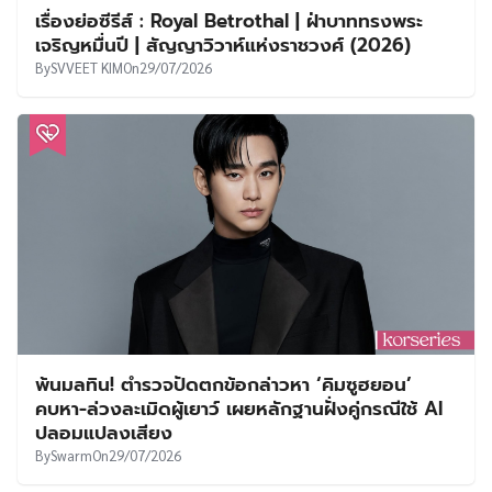
เรื่องย่อซีรีส์ : Royal Betrothal | ฝ่าบาททรงพระ
เจริญหมื่นปี | สัญญาวิวาห์แห่งราชวงศ์ (2026)
By
SVVEET KIM
On
29/07/2026
พ้นมลทิน! ตำรวจปัดตกข้อกล่าวหา ‘คิมซูฮยอน’
คบหา-ล่วงละเมิดผู้เยาว์ เผยหลักฐานฝั่งคู่กรณีใช้ AI
ปลอมแปลงเสียง
By
Swarm
On
29/07/2026