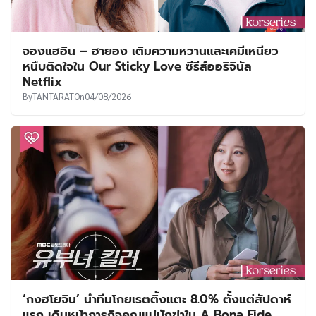
จองแฮอิน – ฮายอง เติมความหวานและเคมีเหนียว
หนึบติดใจใน Our Sticky Love ซีรีส์ออริจินัล
Netflix
By
TANTARAT
On
04/08/2026
‘กงฮโยจิน’ นำทีมโกยเรตติ้งแตะ 8.0% ตั้งแต่สัปดาห์
แรก เดินหน้าภารกิจคุณแม่นักฆ่าใน A Bona Fide