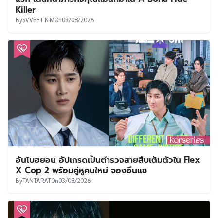
Killer
By
SVVEET KIM
On
03/08/2026
อันโบฮยอน อัปเกรดเป็นตำรวจสายสืบเต็มตัวใน Flex
X Cop 2 พร้อมคู่หูคนใหม่ จองอึนแช
By
TANTARAT
On
03/08/2026