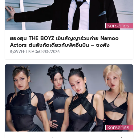
ยองฮุน THE BOYZ เซ็นสัญญาร่วมค่าย Namoo
Actors ต้นสังกัดเดียวกับพัคอึนบิน – ซงคัง
By
SVVEET KIM
On
08/08/2026