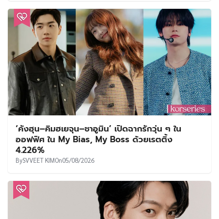
‘คังฮุน–คิมฮเยจุน–ชาอูมิน’ เปิดฉากรักวุ่น ๆ ใน
ออฟฟิศ ใน My Bias, My Boss ด้วยเรตติ้ง
4.226%
By
SVVEET KIM
On
05/08/2026