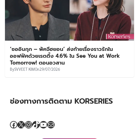
‘ซออินกุก – พัคจีฮยอน’ ส่งท้ายเรื่องราวรักใน
ออฟฟิศด้วยเรตติ้ง 4.6% ใน See You at Work
Tomorrow! ตอนอวสาน
By
SVVEET KIM
On
29/07/2026
ช่องทางการติดตาม KORSERIES
Facebook
X
Instagram
TikTok
YouTube
Mail