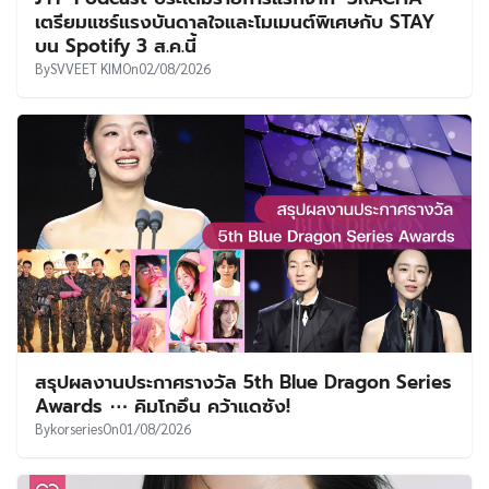
เตรียมแชร์แรงบันดาลใจและโมเมนต์พิเศษกับ STAY
บน Spotify 3 ส.ค.นี้
By
SVVEET KIM
On
02/08/2026
สรุปผลงานประกาศรางวัล 5th Blue Dragon Series
Awards ⋯ คิมโกอึน คว้าแดซัง!
By
korseries
On
01/08/2026