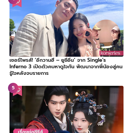
เซอร์ไพรส์! ‘อีกวานฮี – ยูชีอึน’ จาก Single’s
Inferno 3 เปิดตัวคบหาดูใจกัน พัฒนาจากพี่น้องสู่คน
รู้ใจหลังจบรายการ