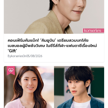
คอนเฟิร์มคัมแบ็ก! ‘คิมอูบิน’ เตรียมสวมบทโค้ช
เบสบอลผู้มีพลังวิเศษ ในซีรีส์กีฬา-แฟนตาซีเรื่องใหม่
‘Gift’
By
korseries
On
05/08/2026