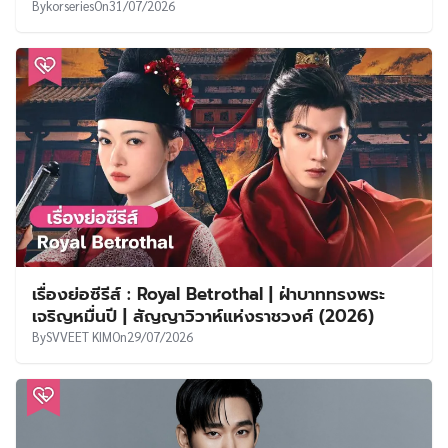
By
korseries
On
31/07/2026
เรื่องย่อซีรีส์ : Royal Betrothal | ฝ่าบาททรงพระ
เจริญหมื่นปี | สัญญาวิวาห์แห่งราชวงศ์ (2026)
By
SVVEET KIM
On
29/07/2026