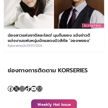
น้องสาวแห่งชาติสละโสด! มุนกึนยอง แจ้งข่าวดี
แต่งงานแฟนหนุ่มนักแสดงมิวสิคัล ‘จองพยอง’
By
korseries
On
29/07/2026
ช่องทางการติดตาม KORSERIES
Facebook
X
Instagram
TikTok
YouTube
Mail
Weekly Hot Issue