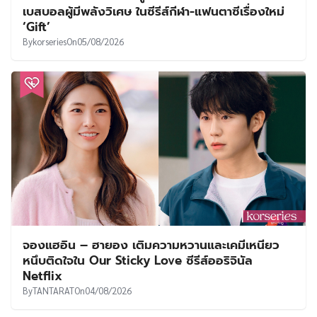
เบสบอลผู้มีพลังวิเศษ ในซีรีส์กีฬา-แฟนตาซีเรื่องใหม่
‘Gift’
By
korseries
On
05/08/2026
จองแฮอิน – ฮายอง เติมความหวานและเคมีเหนียว
หนึบติดใจใน Our Sticky Love ซีรีส์ออริจินัล
Netflix
By
TANTARAT
On
04/08/2026