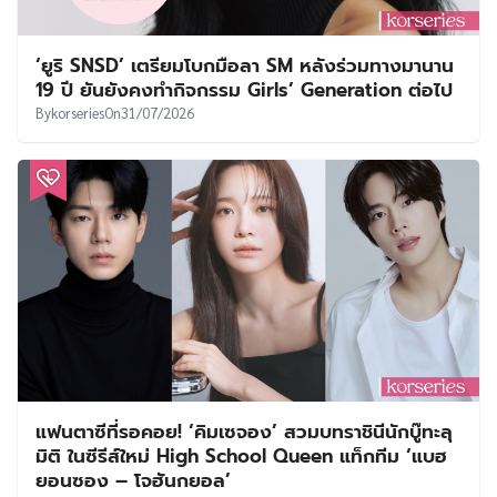
‘ยูริ SNSD’ เตรียมโบกมือลา SM หลังร่วมทางมานาน
19 ปี ยันยังคงทำกิจกรรม Girls’ Generation ต่อไป
By
korseries
On
31/07/2026
แฟนตาซีที่รอคอย! ‘คิมเซจอง’ สวมบทราชินีนักบู๊ทะลุ
มิติ ในซีรีส์ใหม่ High School Queen แท็กทีม ‘แบฮ
ยอนซอง – โจฮันกยอล’