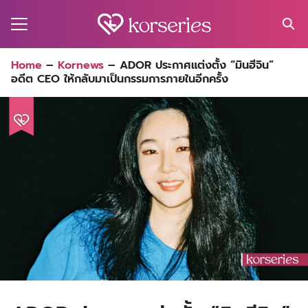
Skip
to
content
Search
Home
–
Kornews
–
ADOR ประกาศแต่งตั้ง “มินฮีจิน”
for:
อดีต CEO ให้กลับมาเป็นกรรมการภายในอีกครั้ง
MA
ES
CT
EL
UTY
T
EW
US