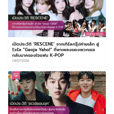
เปิดประวัติ ‘RESCENE’ จากเกิร์ลกรุ๊ปค่ายเล็ก สู่
ไวรัล “Geoje Yaho!” ที่พาเพลงของพวกเธอ
กลับมาครองใจแฟน K-POP
18/07/2026