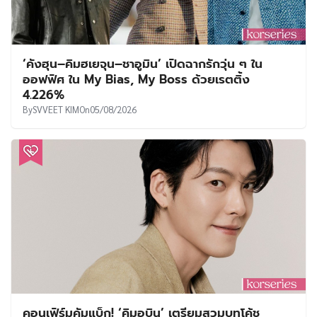
‘คังฮุน–คิมฮเยจุน–ชาอูมิน’ เปิดฉากรักวุ่น ๆ ใน
ออฟฟิศ ใน My Bias, My Boss ด้วยเรตติ้ง
4.226%
By
SVVEET KIM
On
05/08/2026
คอนเฟิร์มคัมแบ็ก! ‘คิมอูบิน’ เตรียมสวมบทโค้ช