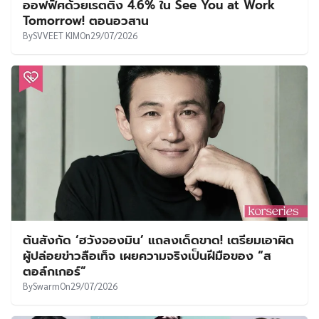
ออฟฟิศด้วยเรตติ้ง 4.6% ใน See You at Work
Tomorrow! ตอนอวสาน
By
SVVEET KIM
On
29/07/2026
ต้นสังกัด ‘ฮวังจองมิน’ แถลงเด็ดขาด! เตรียมเอาผิด
ผู้ปล่อยข่าวลือเท็จ เผยความจริงเป็นฝีมือของ “ส
ตอล์กเกอร์”
By
Swarm
On
29/07/2026