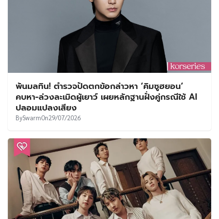
พ้นมลทิน! ตำรวจปัดตกข้อกล่าวหา ‘คิมซูฮยอน’
คบหา-ล่วงละเมิดผู้เยาว์ เผยหลักฐานฝั่งคู่กรณีใช้ AI
ปลอมแปลงเสียง
By
Swarm
On
29/07/2026