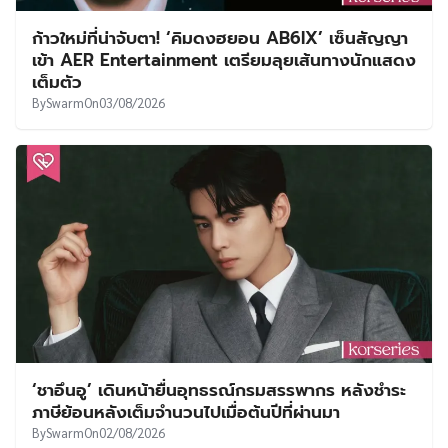
ก้าวใหม่ที่น่าจับตา! ‘คิมดงฮยอน AB6IX’ เซ็นสัญญา
เข้า AER Entertainment เตรียมลุยเส้นทางนักแสดง
เต็มตัว
By
Swarm
On
03/08/2026
‘ชาอึนอู’ เดินหน้ายื่นอุทธรณ์กรมสรรพากร หลังชำระ
ภาษีย้อนหลังเต็มจำนวนไปเมื่อต้นปีที่ผ่านมา
By
Swarm
On
02/08/2026