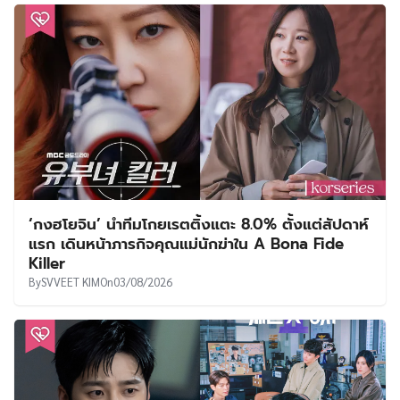
‘กงฮโยจิน’ นำทีมโกยเรตติ้งแตะ 8.0% ตั้งแต่สัปดาห์
แรก เดินหน้าภารกิจคุณแม่นักฆ่าใน A Bona Fide
Killer
By
SVVEET KIM
On
03/08/2026