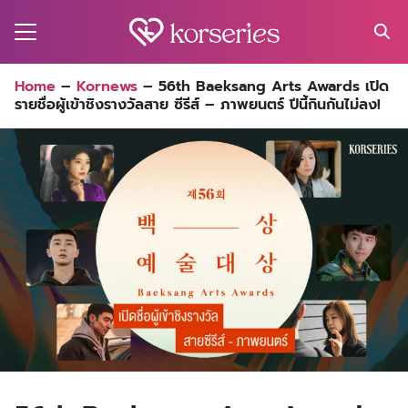
Skip
to
content
Search
Home
–
Kornews
–
56th Baeksang Arts Awards เปิด
for:
รายชื่อผู้เข้าชิงรางวัลสาย ซีรีส์ – ภาพยนตร์ ปีนี้กินกันไม่ลง!
MA
ES
CT
EL
UTY
T
EW
US