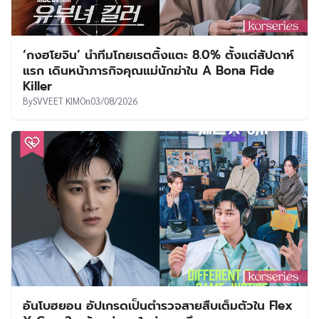
‘กงฮโยจิน’ นำทีมโกยเรตติ้งแตะ 8.0% ตั้งแต่สัปดาห์
แรก เดินหน้าภารกิจคุณแม่นักฆ่าใน A Bona Fide
Killer
By
SVVEET KIM
On
03/08/2026
อันโบฮยอน อัปเกรดเป็นตำรวจสายสืบเต็มตัวใน Flex