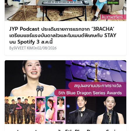
JYP Podcast ประเดิมรายการแรกจาก ‘3RACHA’
เตรียมแชร์แรงบันดาลใจและโมเมนต์พิเศษกับ STAY
บน Spotify 3 ส.ค.นี้
By
SVVEET KIM
On
02/08/2026