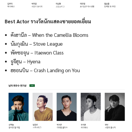
Best Actor รางวัลนักแสดงชายยอดเยี่ยม
คังฮานึล – When the Camellia Blooms
นัมกุงมิน – Stove League
พัคซอจุน – Itaewon Class
จูจีฮุน – Hyena
ฮยอนบิน – Crash Landing on You