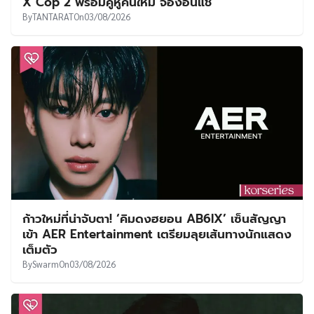
X Cop 2 พร้อมคู่หูคนใหม่ จองอึนแช
By
TANTARAT
On
03/08/2026
ก้าวใหม่ที่น่าจับตา! ‘คิมดงฮยอน AB6IX’ เซ็นสัญญา
เข้า AER Entertainment เตรียมลุยเส้นทางนักแสดง
เต็มตัว
By
Swarm
On
03/08/2026