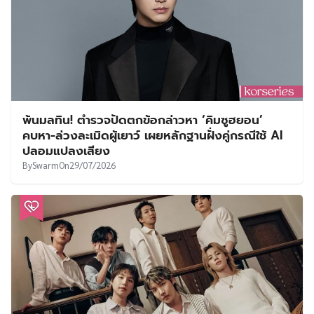
พ้นมลทิน! ตำรวจปัดตกข้อกล่าวหา ‘คิมซูฮยอน’
คบหา-ล่วงละเมิดผู้เยาว์ เผยหลักฐานฝั่งคู่กรณีใช้ AI
ปลอมแปลงเสียง
By
Swarm
On
29/07/2026