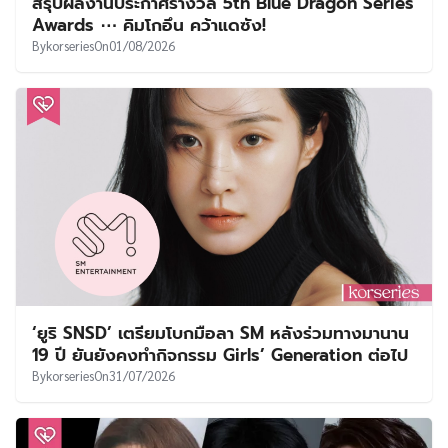
สรุปผลงานประกาศรางวัล 5th Blue Dragon Series
Awards ⋯ คิมโกอึน คว้าแดซัง!
By
korseries
On
01/08/2026
‘ยูริ SNSD’ เตรียมโบกมือลา SM หลังร่วมทางมานาน
19 ปี ยันยังคงทำกิจกรรม Girls’ Generation ต่อไป
By
korseries
On
31/07/2026