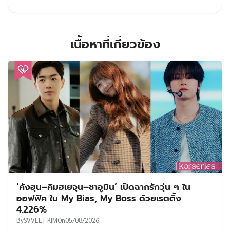
เนื้อหาที่เกี่ยวข้อง
‘คังฮุน–คิมฮเยจุน–ชาอูมิน’ เปิดฉากรักวุ่น ๆ ใน
ออฟฟิศ ใน My Bias, My Boss ด้วยเรตติ้ง
4.226%
By
SVVEET KIM
On
05/08/2026