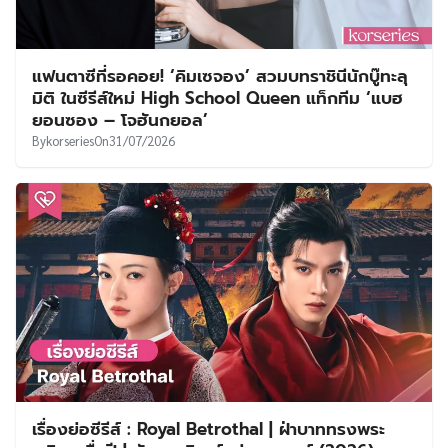
แฟนตาซีที่รอคอย! ‘คิมเซจอง’ สวมบทราชินีนักบู๊ทะลุ
มิติ ในซีรีส์ใหม่ High School Queen แท็กทีม ‘แบฮ
ยอนซอง – โจฮันกยอล’
By
korseries
On
31/07/2026
เรื่องย่อซีรีส์ : Royal Betrothal | ฝ่าบาททรงพระ