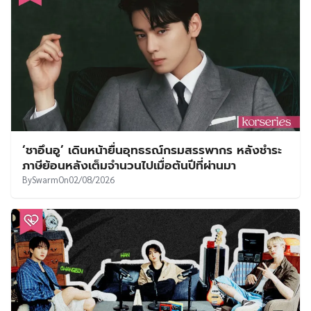
‘ชาอึนอู’ เดินหน้ายื่นอุทธรณ์กรมสรรพากร หลังชำระ
ภาษีย้อนหลังเต็มจำนวนไปเมื่อต้นปีที่ผ่านมา
By
Swarm
On
02/08/2026