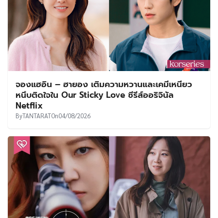
จองแฮอิน – ฮายอง เติมความหวานและเคมีเหนียว
หนึบติดใจใน Our Sticky Love ซีรีส์ออริจินัล
Netflix
By
TANTARAT
On
04/08/2026