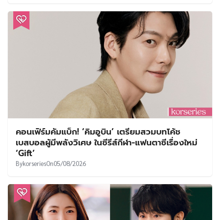
คอนเฟิร์มคัมแบ็ก! ‘คิมอูบิน’ เตรียมสวมบทโค้ช
เบสบอลผู้มีพลังวิเศษ ในซีรีส์กีฬา-แฟนตาซีเรื่องใหม่
‘Gift’
By
korseries
On
05/08/2026