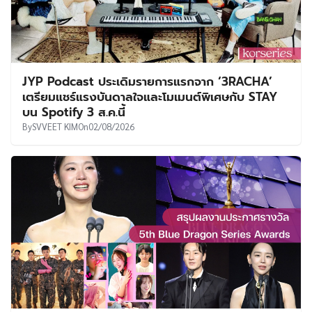
JYP Podcast ประเดิมรายการแรกจาก ‘3RACHA’
เตรียมแชร์แรงบันดาลใจและโมเมนต์พิเศษกับ STAY
บน Spotify 3 ส.ค.นี้
By
SVVEET KIM
On
02/08/2026