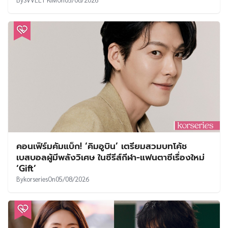
คอนเฟิร์มคัมแบ็ก! ‘คิมอูบิน’ เตรียมสวมบทโค้ช
เบสบอลผู้มีพลังวิเศษ ในซีรีส์กีฬา-แฟนตาซีเรื่องใหม่
‘Gift’
By
korseries
On
05/08/2026