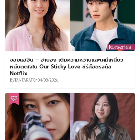
จองแฮอิน – ฮายอง เติมความหวานและเคมีเหนียว
หนึบติดใจใน Our Sticky Love ซีรีส์ออริจินัล
Netflix
By
TANTARAT
On
04/08/2026