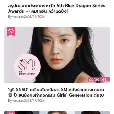
สรุปผลงานประกาศรางวัล 5th Blue Dragon Series
Awards ⋯ คิมโกอึน คว้าแดซัง!
By
korseries
On
01/08/2026
‘ยูริ SNSD’ เตรียมโบกมือลา SM หลังร่วมทางมานาน
19 ปี ยันยังคงทำกิจกรรม Girls’ Generation ต่อไป
By
korseries
On
31/07/2026