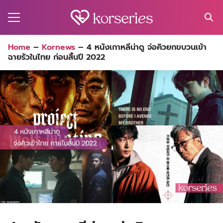
Skip
to
content
Search
Home
–
Kornews
–
4 หนังเกาหลีน่าดู จ่อคิวยกขบวนเข้า
for:
ฉายรัวในไทย ก่อนสิ้นปี 2022
MA
ES
CT
EL
UTY
T
EW
US