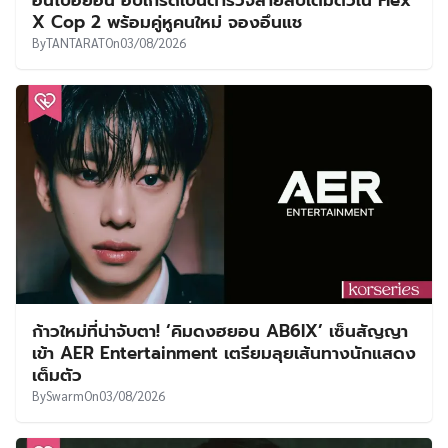
อันโบฮยอน อัปเกรดเป็นตำรวจสายสืบเต็มตัวใน Flex
X Cop 2 พร้อมคู่หูคนใหม่ จองอึนแช
By
TANTARAT
On
03/08/2026
ก้าวใหม่ที่น่าจับตา! ‘คิมดงฮยอน AB6IX’ เซ็นสัญญา
เข้า AER Entertainment เตรียมลุยเส้นทางนักแสดง
เต็มตัว
By
Swarm
On
03/08/2026