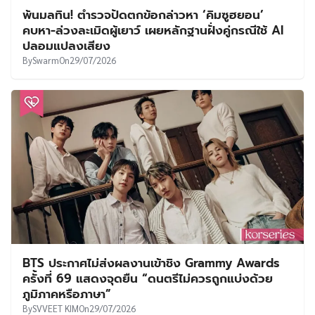
พ้นมลทิน! ตำรวจปัดตกข้อกล่าวหา ‘คิมซูฮยอน’
คบหา-ล่วงละเมิดผู้เยาว์ เผยหลักฐานฝั่งคู่กรณีใช้ AI
ปลอมแปลงเสียง
By
Swarm
On
29/07/2026
BTS ประกาศไม่ส่งผลงานเข้าชิง Grammy Awards
ครั้งที่ 69 แสดงจุดยืน “ดนตรีไม่ควรถูกแบ่งด้วย
ภูมิภาคหรือภาษา”
By
SVVEET KIM
On
29/07/2026