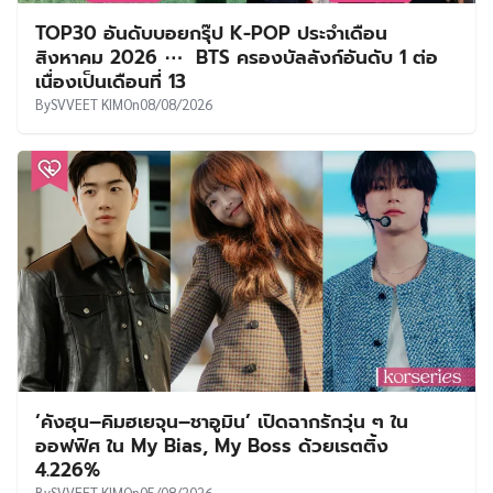
TOP30 อันดับบอยกรุ๊ป K-POP ประจำเดือน
สิงหาคม 2026 ⋯ BTS ครองบัลลังก์อันดับ 1 ต่อ
เนื่องเป็นเดือนที่ 13
By
SVVEET KIM
On
08/08/2026
‘คังฮุน–คิมฮเยจุน–ชาอูมิน’ เปิดฉากรักวุ่น ๆ ใน
ออฟฟิศ ใน My Bias, My Boss ด้วยเรตติ้ง
4.226%
By
SVVEET KIM
On
05/08/2026