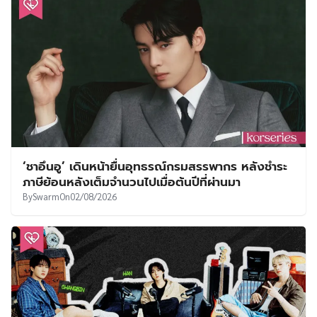
‘ชาอึนอู’ เดินหน้ายื่นอุทธรณ์กรมสรรพากร หลังชำระ
ภาษีย้อนหลังเต็มจำนวนไปเมื่อต้นปีที่ผ่านมา
By
Swarm
On
02/08/2026