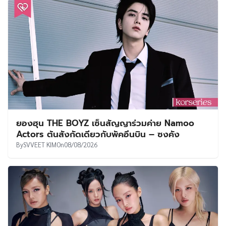
ยองฮุน THE BOYZ เซ็นสัญญาร่วมค่าย Namoo
Actors ต้นสังกัดเดียวกับพัคอึนบิน – ซงคัง
By
SVVEET KIM
On
08/08/2026