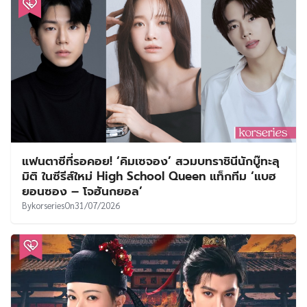
แฟนตาซีที่รอคอย! ‘คิมเซจอง’ สวมบทราชินีนักบู๊ทะลุ
มิติ ในซีรีส์ใหม่ High School Queen แท็กทีม ‘แบฮ
ยอนซอง – โจฮันกยอล’
By
korseries
On
31/07/2026