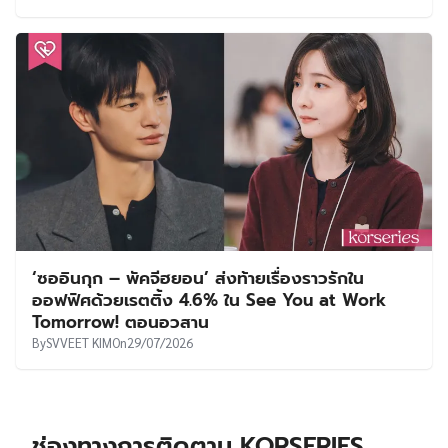
‘ซออินกุก – พัคจีฮยอน’ ส่งท้ายเรื่องราวรักใน
ออฟฟิศด้วยเรตติ้ง 4.6% ใน See You at Work
Tomorrow! ตอนอวสาน
By
SVVEET KIM
On
29/07/2026
ช่องทางการติดตาม KORSERIES