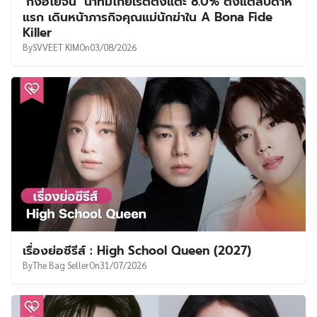
‘กงฮโยจิน’ นำทีมโกยเรตติ้งแตะ 8.0% ตั้งแต่สัปดาห์
แรก เดินหน้าภารกิจคุณแม่นักฆ่าใน A Bona Fide
Killer
By
SVVEET KIM
On
03/08/2026
เรื่องย่อซีรีส์ : High School Queen (2027)
By
The Bag Seller
On
31/07/2026