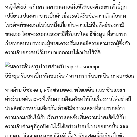
หญิงได้อย่างเกินความคาดหมายเมื่อชีวิตของตัวละครตัวนี้ถูก
เปลี่ยนแปลงจากขาวเป็นดำเมื่อเธอได้รับข้อความลึกลับทาง
โทรศัพท์ของเธอในวันหนึ่งเกี่ยวกับความไม่ซื่อสัตย์ของสามี
ของเธอ โดยพระเอกและสามีที่รับบทโดย
อีซังยุน
ที่สามารถ
ถ่ายทอดบทบาทของผู้ชายเคร่งขรึมและมีความสามารถผู้ซึ่งกำ
ความลับของตนไว้มากมายออกมาได้อย่างไร้ที่ติ
อีซังยุน รับบทเป็น พัคซองจัน / จางนารา รับบทเป็น นาจองซอน
ทางด้าน
อีชองอา
,
ควักซอนยอง
,
พโยเยจิน
และ
ชินแจฮา
ต่างรับบทตัวละครที่เพิ่มความตึงเครียดให้กับเรื่องราวได้อย่างมี
ประสิทธิภาพเช่นเดียวกัน ด้วยฝีมือการแสดงที่สามารถสร้าง
ความกลมกลืนให้กับเรื่องราวและยังเพิ่มความน่าสงสัยให้กับ
ความลับต่างๆที่ถูกปิดบังไว้ได้อย่างน่าสนใจ นอกจากนั้น
จอง
จุนวอน
,
อีแจวอน
และ
อีจินฮี
ทั้ง 3 นักแสดงนี้ยังถือเป็นตัว