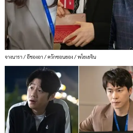
จางนารา / อีชองอา / ควักซอนยอง / พโยเยจิน