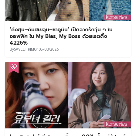
‘คังฮุน–คิมฮเยจุน–ชาอูมิน’ เปิดฉากรักวุ่น ๆ ใน
ออฟฟิศ ใน My Bias, My Boss ด้วยเรตติ้ง
4.226%
By
SVVEET KIM
On
05/08/2026