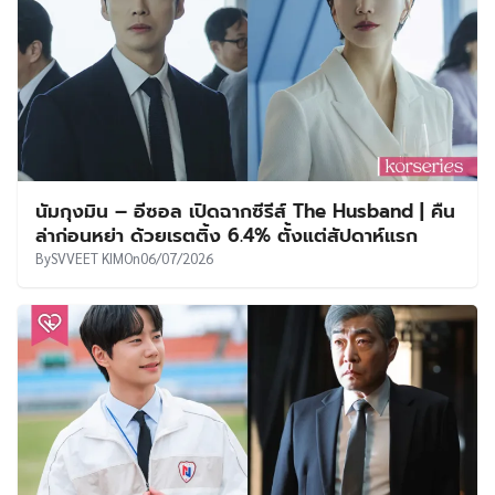
นัมกุงมิน – อีซอล เปิดฉากซีรีส์ The Husband | คืน
ล่าก่อนหย่า ด้วยเรตติ้ง 6.4% ตั้งแต่สัปดาห์แรก
By
SVVEET KIM
On
06/07/2026