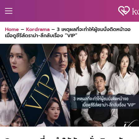
Skip
to
content
Search
Home
–
Kordrama
–
3 เหตุผลที่จะทำให้ผู้ชมนั่งติดหน้าจอ
for:
เมื่อดูซีรีส์ดราม่า-ลึกลับเรื่อง “VIP”
MA
ES
CT
EL
UTY
T
EW
US