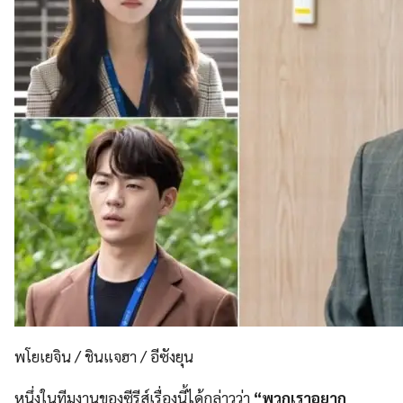
พโยเยจิน / ชินแจฮา / อีซังยุน
หนึ่งในทีมงานของซีรีส์เรื่องนี้ได้กล่าวว่า
“พวกเราอยาก