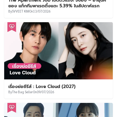
The Apartment Job เปิดตัวแรง! จีซอง – ฮายุนค
ยอง แท็กทีมพาเรตติ้งแตะ 5.39% ในสัปดาห์แรก
By
SVVEET KIM
On
13/07/2026
เรื่องย่อซีรีส์ : Love Cloud (2027)
By
The Bag Seller
On
09/07/2026