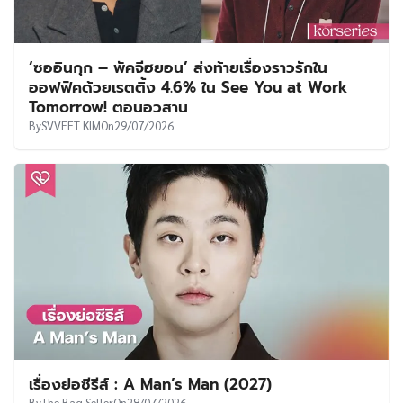
‘ซออินกุก – พัคจีฮยอน’ ส่งท้ายเรื่องราวรักใน
ออฟฟิศด้วยเรตติ้ง 4.6% ใน See You at Work
Tomorrow! ตอนอวสาน
By
SVVEET KIM
On
29/07/2026
เรื่องย่อซีรีส์ : A Man’s Man (2027)
By
The Bag Seller
On
28/07/2026