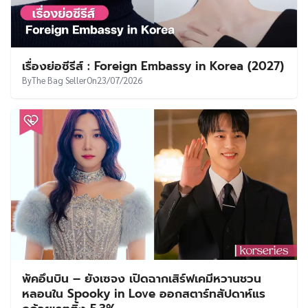
เรื่องย่อซีรีส์ : Foreign Embassy in Korea (2027)
By
The Bag Seller
On
23/07/2026
พัคอึนบิน – ยังเซจง เปิดฉากเสิร์ฟเคมีหวานชวน
หลอนใน Spooky in Love ออกสตาร์ทสัปดาห์แร