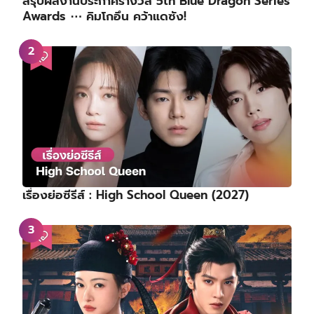
สรุปผลงานประกาศรางวัล 5th Blue Dragon Series
Awards ⋯ คิมโกอึน คว้าแดซัง!
เรื่องย่อซีรีส์ : High School Queen (2027)