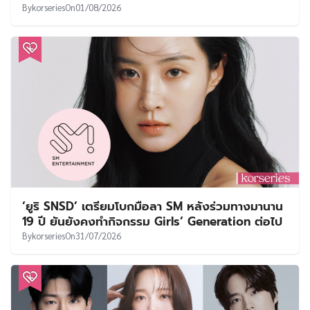
By
korseries
On
01/08/2026
‘ยูริ SNSD’ เตรียมโบกมือลา SM หลังร่วมทางมานาน
19 ปี ยันยังคงทำกิจกรรม Girls’ Generation ต่อไป
By
korseries
On
31/07/2026