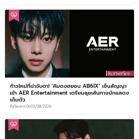
ก้าวใหม่ที่น่าจับตา! ‘คิมดงฮยอน AB6IX’ เซ็นสัญญา
เข้า AER Entertainment เตรียมลุยเส้นทางนักแสดง
เต็มตัว
By
Swarm
On
03/08/2026