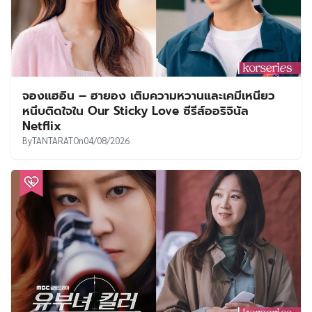
จองแฮอิน – ฮายอง เติมความหวานและเคมีเหนียว
หนึบติดใจใน Our Sticky Love ซีรีส์ออริจินัล
Netflix
By
TANTARAT
On
04/08/2026