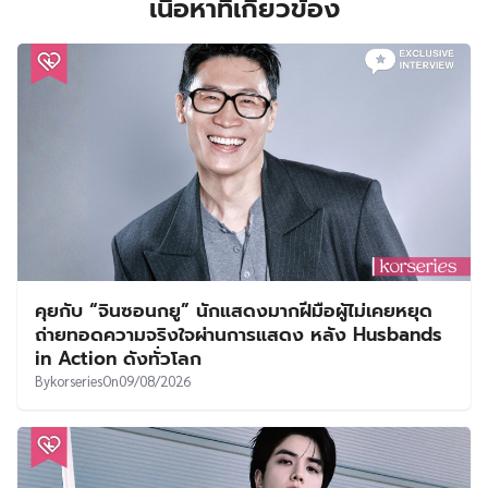
เนื้อหาที่เกี่ยวข้อง
คุยกับ “จินซอนกยู” นักแสดงมากฝีมือผู้ไม่เคยหยุด
ถ่ายทอดความจริงใจผ่านการแสดง หลัง Husbands
in Action ดังทั่วโลก
By
korseries
On
09/08/2026