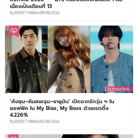
เนื่องเป็นเดือนที่ 13
By
SVVEET KIM
On
08/08/2026
‘คังฮุน–คิมฮเยจุน–ชาอูมิน’ เปิดฉากรักวุ่น ๆ ใน
ออฟฟิศ ใน My Bias, My Boss ด้วยเรตติ้ง
4.226%
By
SVVEET KIM
On
05/08/2026