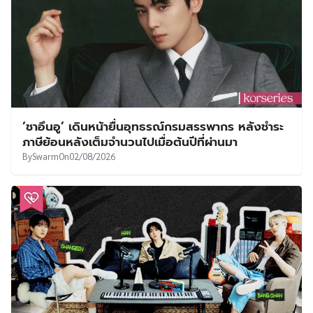
‘ชาอึนอู’ เดินหน้ายื่นอุทธรณ์กรมสรรพากร หลังชำระ
ภาษีย้อนหลังเต็มจำนวนไปเมื่อต้นปีที่ผ่านมา
By
Swarm
On
02/08/2026