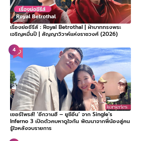
เรื่องย่อซีรีส์ : Royal Betrothal | ฝ่าบาททรงพระ
เจริญหมื่นปี | สัญญาวิวาห์แห่งราชวงศ์ (2026)
เซอร์ไพรส์! ‘อีกวานฮี – ยูชีอึน’ จาก Single’s
Inferno 3 เปิดตัวคบหาดูใจกัน พัฒนาจากพี่น้องสู่คน
รู้ใจหลังจบรายการ