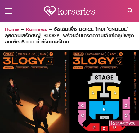
Skip
to
content
Search
Home
–
Kornews
–
จัดเต็มเพื่อ BOICE ไทย! ‘CNBLUE’
for:
ลุยคอนเสิร์ตใหญ่ ‘3LOGY’ พร้อมอัปเกรดความเอ็กซ์คลูซีฟสุด
MA
ลิมิเต็ด 6 มิ.ย. นี้ ที่ธันเดอร์โดม
ES
CT
EL
UTY
T
EW
US