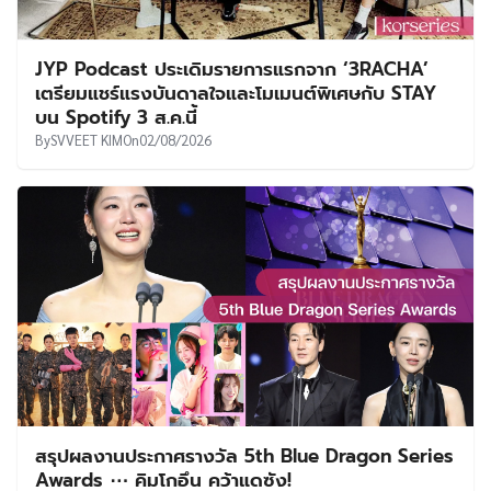
JYP Podcast ประเดิมรายการแรกจาก ‘3RACHA’
เตรียมแชร์แรงบันดาลใจและโมเมนต์พิเศษกับ STAY
บน Spotify 3 ส.ค.นี้
By
SVVEET KIM
On
02/08/2026
สรุปผลงานประกาศรางวัล 5th Blue Dragon Series
Awards ⋯ คิมโกอึน คว้าแดซัง!