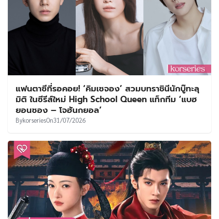
แฟนตาซีที่รอคอย! ‘คิมเซจอง’ สวมบทราชินีนักบู๊ทะลุ
มิติ ในซีรีส์ใหม่ High School Queen แท็กทีม ‘แบฮ
ยอนซอง – โจฮันกยอล’
By
korseries
On
31/07/2026