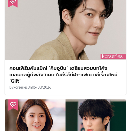
คอนเฟิร์มคัมแบ็ก! ‘คิมอูบิน’ เตรียมสวมบทโค้ช
เบสบอลผู้มีพลังวิเศษ ในซีรีส์กีฬา-แฟนตาซีเรื่องใหม่
‘Gift’
By
korseries
On
05/08/2026