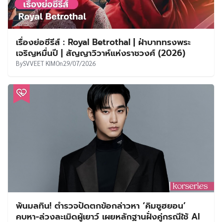
เรื่องย่อซีรีส์ : Royal Betrothal | ฝ่าบาททรงพระ
เจริญหมื่นปี | สัญญาวิวาห์แห่งราชวงศ์ (2026)
By
SVVEET KIM
On
29/07/2026
พ้นมลทิน! ตำรวจปัดตกข้อกล่าวหา ‘คิมซูฮยอน’
คบหา-ล่วงละเมิดผู้เยาว์ เผยหลักฐานฝั่งคู่กรณีใช้ AI