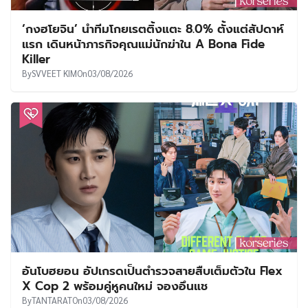
‘กงฮโยจิน’ นำทีมโกยเรตติ้งแตะ 8.0% ตั้งแต่สัปดาห์
แรก เดินหน้าภารกิจคุณแม่นักฆ่าใน A Bona Fide
Killer
By
SVVEET KIM
On
03/08/2026
อันโบฮยอน อัปเกรดเป็นตำรวจสายสืบเต็มตัวใน Flex
X Cop 2 พร้อมคู่หูคนใหม่ จองอึนแช
By
TANTARAT
On
03/08/2026