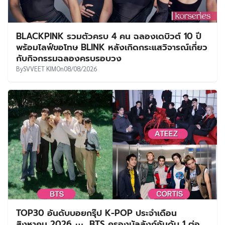
BLACKPINK รวมตัวครบ 4 คน ฉลองเดบิวต์ 10 ปี
พร้อมไลฟ์ขอโทษ BLINK หลังเกิดกระแสวิจารณ์เกี่ยว
กับกิจกรรมฉลองครบรอบวง
By
SVVEET KIM
On
08/08/2026
TOP30 อันดับบอยกรุ๊ป K-POP ประจำเดือน
สิงหาคม 2026 ⋯ BTS ครองบัลลังก์อันดับ 1 ต่อ