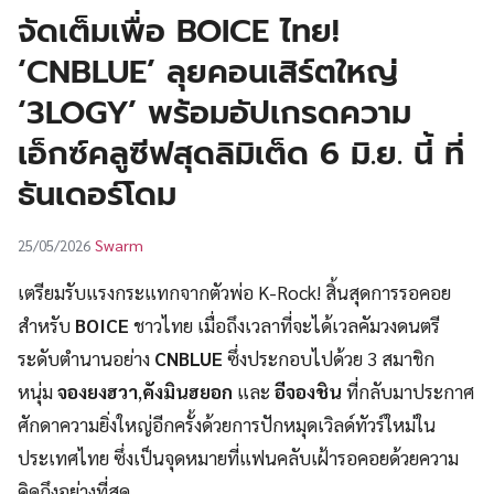
UT
จัดเต็มเพื่อ BOICE ไทย!
‘CNBLUE’ ลุยคอนเสิร์ตใหญ่
‘3LOGY’ พร้อมอัปเกรดความ
เอ็กซ์คลูซีฟสุดลิมิเต็ด 6 มิ.ย. นี้ ที่
ธันเดอร์โดม
Swarm
25/05/2026
เตรียมรับแรงกระแทกจากตัวพ่อ K-Rock! สิ้นสุดการรอคอย
สำหรับ
BOICE
ชาวไทย เมื่อถึงเวลาที่จะได้เวลคัมวงดนตรี
ระดับตำนานอย่าง
CNBLUE
ซึ่งประกอบไปด้วย 3 สมาชิก
หนุ่ม
จองยงฮวา
,
คังมินฮยอก
และ
อีจองชิน
ที่กลับมาประกาศ
ศักดาความยิ่งใหญ่อีกครั้งด้วยการปักหมุดเวิลด์ทัวร์ใหม่ใน
ประเทศไทย ซึ่งเป็นจุดหมายที่แฟนคลับเฝ้ารอคอยด้วยความ
คิดถึงอย่างที่สุด