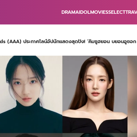
DRAMA
IDOL
MOVIES
SELECT
TRA
earch
r:
ds (AAA) ประกาศไลน์อัปนักแสดงสุดปัง! ‘คิมซูฮยอน บยอนอูซอก