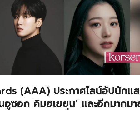
rds (AAA) ประกาศไลน์อัปนักแ
อนอูซอก คิมฮเยยุน’ และอีกมากมา