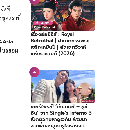
จัดที่
งชุดแรกที่
เรื่องย่อซีรีส์ : Royal
Betrothal | ฝ่าบาททรงพระ
4 Asia
เจริญหมื่นปี | สัญญาวิวาห์
ันโบฮยอน
แห่งราชวงศ์ (2026)
เซอร์ไพรส์! ‘อีกวานฮี – ยูชี
อึน’ จาก Single’s Inferno 3
เปิดตัวคบหาดูใจกัน พัฒนา
จากพี่น้องสู่คนรู้ใจหลังจบ