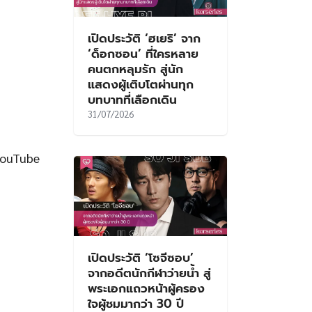
เปิดประวัติ ‘ฮเยริ’ จาก
‘ด็อกซอน’ ที่ใครหลาย
คนตกหลุมรัก สู่นัก
แสดงผู้เติบโตผ่านทุก
บทบาทที่เลือกเดิน
31/07/2026
YouTube
เปิดประวัติ ‘โซจีซอบ’
จากอดีตนักกีฬาว่ายน้ำ สู่
พระเอกแถวหน้าผู้ครอง
ใจผู้ชมมากว่า 30 ปี