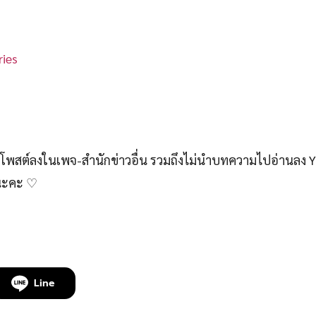
ies
สต์ลงในเพจ-สำนักข่าวอื่น รวมถึงไม่นำบทความไปอ่านลง 
์นะคะ ♡
Line