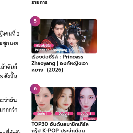
รายการ
ิงคนที่ 2
มซุก
เผย
เรื่องย่อซีรีส์ : Princess
Zhaoyang | องค์หญิงเจา
ล้วฉันก็
หยาง (2026)
S ดังนั้น
ะว่าฉัน
ามากกว่า
TOP30 อันดับสมาชิกเกิร์ล
กรุ๊ป K-POP ประจำเดือน