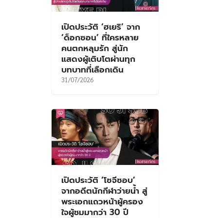
เปิดประวัติ ‘ฮเยริ’ จาก
‘ด็อกซอน’ ที่ใครหลาย
คนตกหลุมรัก สู่นัก
แสดงผู้เติบโตผ่านทุก
บทบาทที่เลือกเดิน
31/07/2026
เปิดประวัติ ‘โซจีซอบ’
จากอดีตนักกีฬาว่ายน้ำ สู่
พระเอกแถวหน้าผู้ครอง
ใจผู้ชมมากว่า 30 ปี