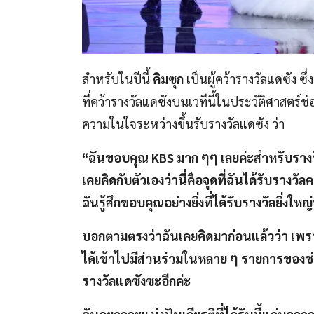
สำหรับในปีนี้
คิมซุก
เป็นผู้คว้ารางวัลแดซัง ซ
ที่คว้ารางวัลแดซังบนเวทีนี้ในประวัติศาสตร์ช่
ความในใจระหว่างขึ้นรับรางวัลแดซัง ว่า
“ฉันขอบคุณ KBS มาก ๆๆ เลยค่ะสำหรับรางวัลยิ่
เคยคิดกับตัวเองว่านี่คือจุดที่ฉันได้รับรางวัล
ฉันรู้สึกขอบคุณอย่างยิ่งที่ได้รับรางวัลยิ่งใหญ
บอกตามตรงว่าฉันเคยคิดมาก่อนแล้วว่า เพร
ได้เข้าไปมีส่วนร่วมในหลาย ๆ รายการของช่
รางวัลแดซังซะอีกค่ะ