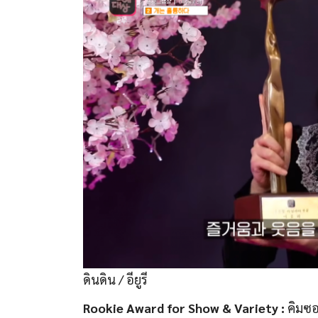
ดินดิน / อียูรี
Rookie Award for Show & Variety :
คิมซอ