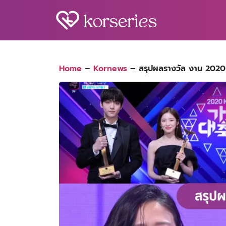
Skip
to
content
S
fo
Home
–
Kornews
–
สรุปผลรางวัล งาน 202