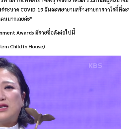
ลากรทางการแพทย์ เจ้าของธุรกิจขนาดเล็ก รวมไปถึงผู้คนมากมา
ะบาด COVID-19 ฉันจะพยายามสร้างรายการวาไรตี้ที่จะ
ทุกคนมากเลยค่ะ”
inment Awards มีรายชื่อดังต่อไปนี้
blem Child in House)