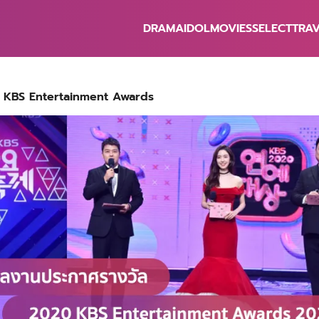
DRAMA
IDOL
MOVIES
SELECT
TRA
earch
r:
0 KBS Entertainment Awards