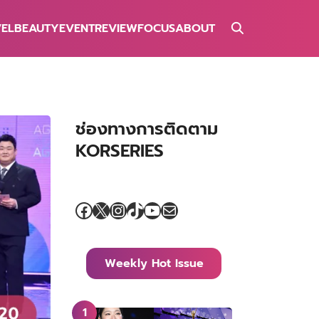
VEL
BEAUTY
EVENT
REVIEW
FOCUS
ABOUT
ช่องทางการติดตาม
KORSERIES
Facebook
X
Instagram
TikTok
YouTube
Mail
Weekly Hot Issue