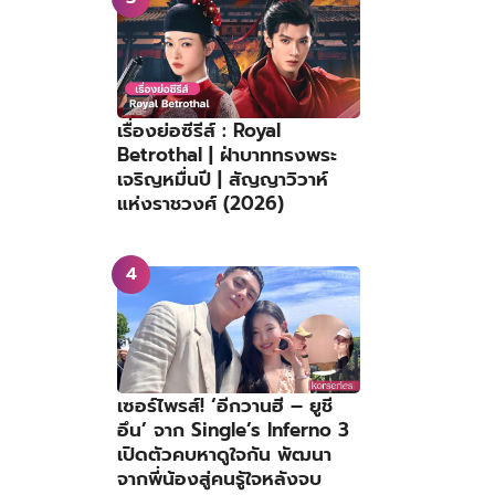
เรื่องย่อซีรีส์ : Royal
Betrothal | ฝ่าบาททรงพระ
เจริญหมื่นปี | สัญญาวิวาห์
แห่งราชวงศ์ (2026)
เซอร์ไพรส์! ‘อีกวานฮี – ยูชี
อึน’ จาก Single’s Inferno 3
เปิดตัวคบหาดูใจกัน พัฒนา
จากพี่น้องสู่คนรู้ใจหลังจบ