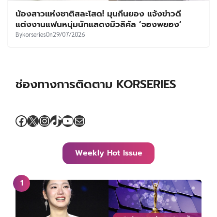
น้องสาวแห่งชาติสละโสด! มุนกึนยอง แจ้งข่าวดี
แต่งงานแฟนหนุ่มนักแสดงมิวสิคัล ‘จองพยอง’
By
korseries
On
29/07/2026
ช่องทางการติดตาม KORSERIES
Facebook
X
Instagram
TikTok
YouTube
Mail
Weekly Hot Issue