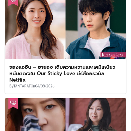
จองแฮอิน – ฮายอง เติมความหวานและเคมีเหนียว
หนึบติดใจใน Our Sticky Love ซีรีส์ออริจินัล
Netflix
By
TANTARAT
On
04/08/2026