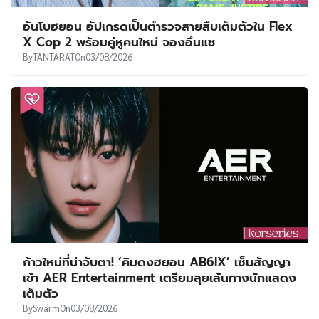
อันโบฮยอน อัปเกรดเป็นตำรวจสายสืบเต็มตัวใน Flex
X Cop 2 พร้อมคู่หูคนใหม่ จองอึนแช
By
TANTARAT
On
03/08/2026
ก้าวใหม่ที่น่าจับตา! ‘คิมดงฮยอน AB6IX’ เซ็นสัญญา
เข้า AER Entertainment เตรียมลุยเส้นทางนักแสดง
เต็มตัว
By
Swarm
On
03/08/2026