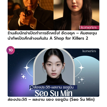
ร้านลับนักฆ่าเปิดทำการอีกครั้ง! อีดงอุค – คิมฮเยจุน
นำทัพเปิดศึกล้างแค้นใน A Shop for Killers 2
ส่องประวัติ – ผลงาน ของ ซอซูมิน (Seo Su Min)