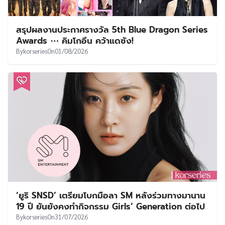
สรุปผลงานประกาศรางวัล 5th Blue Dragon Series
Awards ⋯ คิมโกอึน คว้าแดซัง!
By
korseries
On
01/08/2026
‘ยูริ SNSD’ เตรียมโบกมือลา SM หลังร่วมทางมานาน
19 ปี ยันยังคงทำกิจกรรม Girls’ Generation ต่อไป
By
korseries
On
31/07/2026