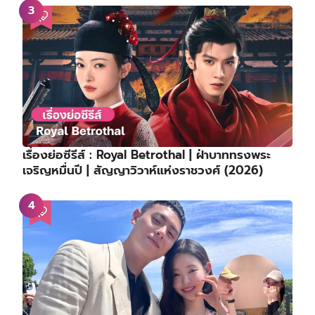
เรื่องย่อซีรีส์ : Royal Betrothal | ฝ่าบาททรงพระ
เจริญหมื่นปี | สัญญาวิวาห์แห่งราชวงศ์ (2026)