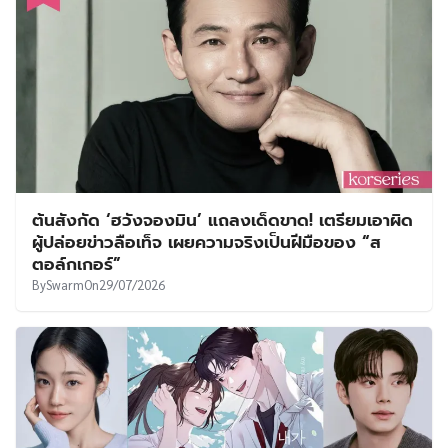
ต้นสังกัด ‘ฮวังจองมิน’ แถลงเด็ดขาด! เตรียมเอาผิด
ผู้ปล่อยข่าวลือเท็จ เผยความจริงเป็นฝีมือของ “ส
ตอล์กเกอร์”
By
Swarm
On
29/07/2026