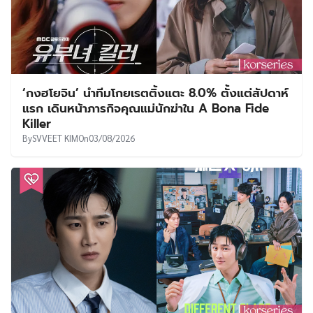
‘กงฮโยจิน’ นำทีมโกยเรตติ้งแตะ 8.0% ตั้งแต่สัปดาห์
แรก เดินหน้าภารกิจคุณแม่นักฆ่าใน A Bona Fide
Killer
By
SVVEET KIM
On
03/08/2026