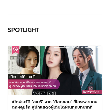
SPOTLIGHT
เปิดประวัติ ‘ฮเยริ’ จาก ‘ด็อกซอน’ ที่ใครหลายคน
ตกหลุมรัก สู่นักแสดงผู้เติบโตผ่านทุกบทบาทที่