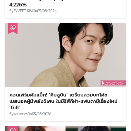
4.226%
By
SVVEET KIM
On
05/08/2026
คอนเฟิร์มคัมแบ็ก! ‘คิมอูบิน’ เตรียมสวมบทโค้ช
เบสบอลผู้มีพลังวิเศษ ในซีรีส์กีฬา-แฟนตาซีเรื่องใหม่
‘Gift’
By
korseries
On
05/08/2026