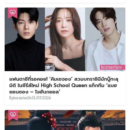
แฟนตาซีที่รอคอย! ‘คิมเซจอง’ สวมบทราชินีนักบู๊ทะลุ
มิติ ในซีรีส์ใหม่ High School Queen แท็กทีม ‘แบฮ
ยอนซอง – โจฮันกยอล’
By
korseries
On
31/07/2026