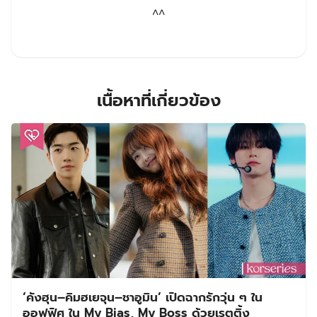
^^
เนื้อหาที่เกี่ยวข้อง
‘คังฮุน–คิมฮเยจุน–ชาอูมิน’ เปิดฉากรักวุ่น ๆ ใน
ออฟฟิศ ใน My Bias, My Boss ด้วยเรตติ้ง