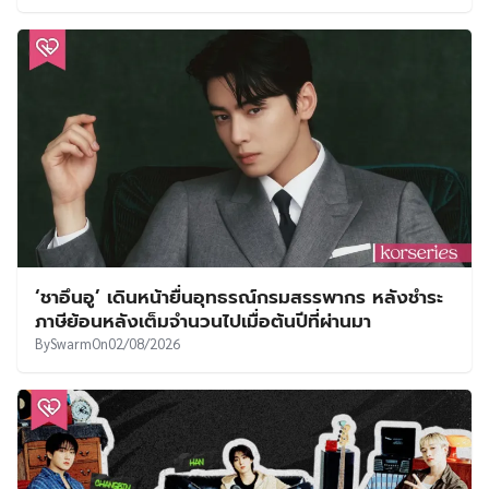
‘ชาอึนอู’ เดินหน้ายื่นอุทธรณ์กรมสรรพากร หลังชำระ
ภาษีย้อนหลังเต็มจำนวนไปเมื่อต้นปีที่ผ่านมา
By
Swarm
On
02/08/2026