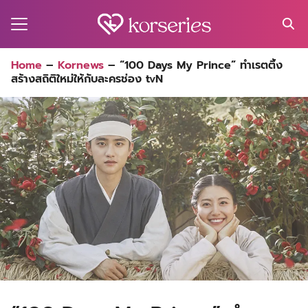
Skip
to
content
Search
Home
–
Kornews
–
“100 Days My Prince” ทำเรตติ้ง
for:
สร้างสถิติใหม่ให้กับละครช่อง tvN
MA
ES
CT
EL
UTY
T
EW
US