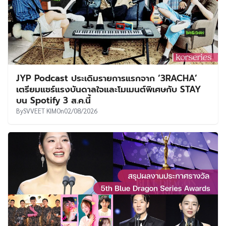
JYP Podcast ประเดิมรายการแรกจาก ‘3RACHA’
เตรียมแชร์แรงบันดาลใจและโมเมนต์พิเศษกับ STAY
บน Spotify 3 ส.ค.นี้
By
SVVEET KIM
On
02/08/2026