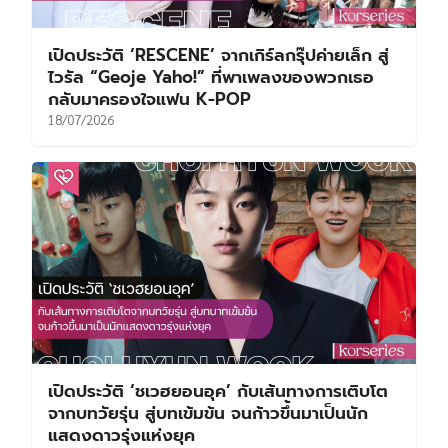
เปิดประวัติ ‘RESCENE’ จากเกิร์ลกรุ๊ปค่ายเล็ก สู่
ไวรัล “Geoje Yaho!” ที่พาเพลงของพวกเธอ
กลับมาครองใจแฟน K-POP
18/07/2026
เปิดประวัติ ‘ชเวฮยอนอุค’ กับเส้นทางการเติบโต
จากบทวัยรุ่น สู่บทเข้มข้น จนก้าวขึ้นมาเป็นนัก
แสดงดาวรุ่งแห่งยุค