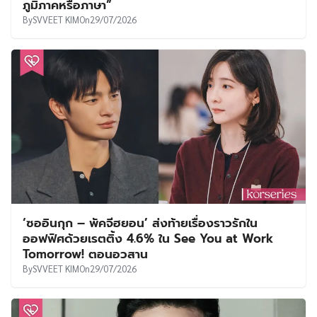
ภูมิภาคหรือภาษา”
By
SVVEET KIM
On
29/07/2026
‘ซออินกุก – พัคจีฮยอน’ ส่งท้ายเรื่องราวรักใน
ออฟฟิศด้วยเรตติ้ง 4.6% ใน See You at Work
Tomorrow! ตอนอวสาน
By
SVVEET KIM
On
29/07/2026