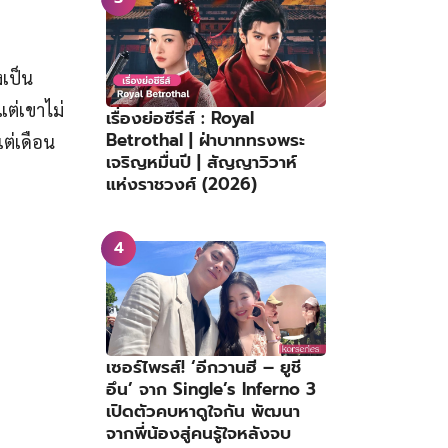
งเป็น
แต่เขาไม่
เรื่องย่อซีรีส์ : Royal
Betrothal | ฝ่าบาททรงพระ
แต่เดือน
เจริญหมื่นปี | สัญญาวิวาห์
แห่งราชวงศ์ (2026)
เซอร์ไพรส์! ‘อีกวานฮี – ยูชี
อึน’ จาก Single’s Inferno 3
เปิดตัวคบหาดูใจกัน พัฒนา
จากพี่น้องสู่คนรู้ใจหลังจบ