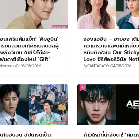
อนเฟิร์มคัมแบ็ก! ‘คิมอูบิน’
จองแฮอิน – ฮายอง เติ
ตรียมสวมบทโค้ชเบสบอลผู้
ความหวานและเคมีเหนีย
ีพลังวิเศษ ในซีรีส์กีฬา-
หนึบติดใจใน Our Stick
ฟนตาซีเรื่องใหม่ ‘Gift’
Love ซีรีส์ออริจินัล Net
y
korseries
On
05/08/2026
By
TANTARAT
On
04/08/2026
ันโบฮยอน อัปเกรดเป็น
ก้าวใหม่ที่น่าจับตา! ‘คิม