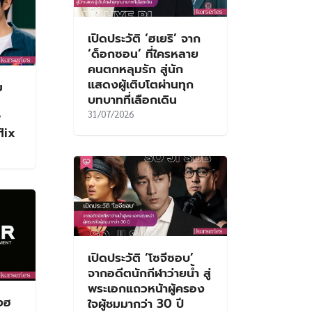
เปิดประวัติ ‘ฮเยริ’ จาก
‘ด็อกซอน’ ที่ใครหลาย
คนตกหลุมรัก สู่นัก
แสดงผู้เติบโตผ่านทุก
ม
บทบาทที่เลือกเดิน
ว
31/07/2026
y
flix
เปิดประวัติ ‘โซจีซอบ’
จากอดีตนักกีฬาว่ายน้ำ สู่
พระเอกแถวหน้าผู้ครอง
ดงฮ
ใจผู้ชมมากว่า 30 ปี