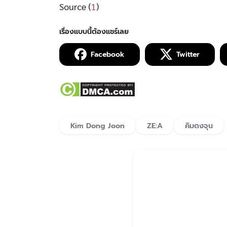
Source (
1
)
Facebook
Twitter
Kim Dong Joon
ZE:A
คิมดงจุน