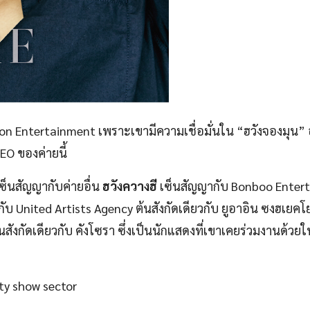
on Entertainment เพราะเขามีความเชื่อมั่นใน “ฮวังจองมุน” อ
EO ของค่ายนี้
เซ็นสัญญากับค่ายอื่น
ฮวังควางฮี
เซ็นสัญญากับ Bonboo Enter
ับ United Artists Agency ต้นสังกัดเดียวกับ ยูอาอิน ซงฮเยค
ังกัดเดียวกับ คังโซรา ซึ่งเป็นนักแสดงที่เขาเคยร่วมงานด้วยใ