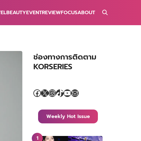
VEL
BEAUTY
EVENT
REVIEW
FOCUS
ABOUT
ช่องทางการติดตาม
KORSERIES
Facebook
X
Instagram
TikTok
YouTube
Mail
Weekly Hot Issue