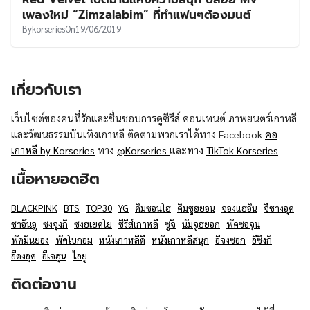
UT
เพลงใหม่ “Zimzalabim” ที่ทำแฟนๆต้องมนต์
By
korseries
On
19/06/2019
เกี่ยวกับเรา
เว็บไซต์ของคนที่รักและชื่นชอบการดูซีรีส์ คอนเทนต์ ภาพยนตร์เกาหลี
และวัฒนธรรมบันเทิงเกาหลี ติดตามพวกเราได้ทาง Facebook
คอ
เกาหลี by Korseries
ทาง
@Korseries
และทาง
TikTok Korseries
เนื้อหายอดฮิต
BLACKPINK
BTS
TOP30
YG
คิมซอนโฮ
คิมซูฮยอน
จองแฮอิน
จีชางอุค
ชาอึนอู
ซงจุงกิ
ซงฮเยคโย
ซีรีส์เกาหลี
ซูจี
นัมจูฮยอก
พัคซอจุน
พัคมินยอง
พัคโบกอม
หนังเกาหลีดี
หนังเกาหลีสนุก
อีจงซอก
อีซึงกิ
อีดงอุค
อีเจฮุน
ไอยู
ติดต่องาน