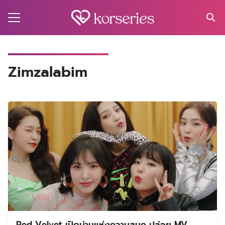
Skip
to
content
Search
for:
MA
Zimzalabim
ES
CT
EL
UTY
T
EW
US
Red Velvet เปิดม่านแห่งความสนุก ปล่อย MV