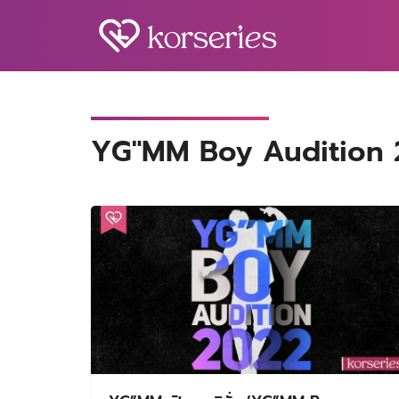
Skip
to
content
S
fo
YG"MM Boy Audition