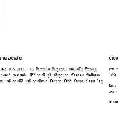
อหายอดฮิต
ติด
สามาร
PINK
BTS
TOP30
YG
คิมซอนโฮ
คิมซูฮยอน
จองแฮอิน
จีชางอุค
ได้ที่
ซงจุงกิ
ซงฮเยคโย
ซีรีส์เกาหลี
ซูจี
นัมจูฮยอก
พัคซอจุน
พัคมินยอง
อม
หนังเกาหลีดี
หนังเกาหลีสนุก
อีจงซอก
อีซึงกิ
อีดงอุค
อีเจฮุน
ไอยู
Emai
admi
I
nbo