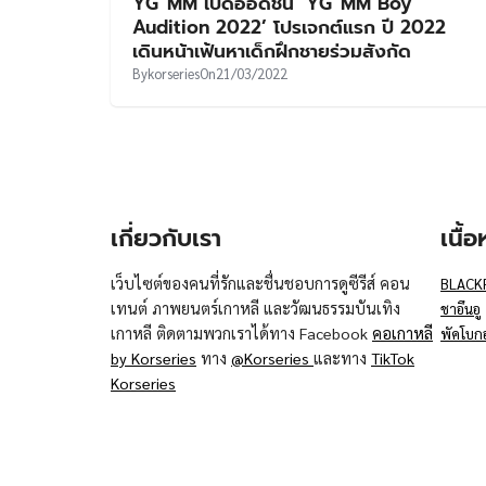
YG”MM เปิดออดิชั่น ‘YG”MM Boy
Audition 2022’ โปรเจกต์แรก ปี 2022
เดินหน้าเฟ้นหาเด็กฝึกชายร่วมสังกัด
By
korseries
On
21/03/2022
เกี่ยวกับเรา
เนื้
เว็บไซต์ของคนที่รักและชื่นชอบการดูซีรีส์ คอน
BLACK
เทนต์ ภาพยนตร์เกาหลี และวัฒนธรรมบันเทิง
ชาอึนอู
เกาหลี ติดตามพวกเราได้ทาง Facebook
คอเกาหลี
พัคโบก
by Korseries
ทาง
@Korseries
และทาง
TikTok
Korseries