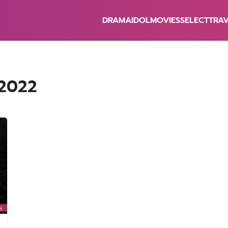
DRAMA
IDOL
MOVIES
SELECT
TRA
earch
r:
 2022