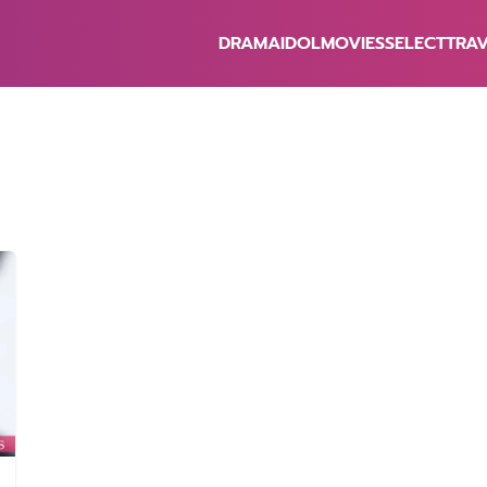
DRAMA
IDOL
MOVIES
SELECT
TRA
earch
r: