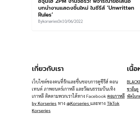
อีจุนโฮ 2PM งานจ่อรัว! พิจารณาข้อเสนอ
บทนำงานแสดงชิ้นใหม่ ในซีรีส์ ‘Unwritten
Rules’
By
korseries
On
10/06/2022
เกี่ยวกับเรา
เนื้
เว็บไซต์ของคนที่รักและชื่นชอบการดูซีรีส์ คอน
BLACK
เทนต์ ภาพยนตร์เกาหลี และวัฒนธรรมบันเทิง
ชาอึนอู
เกาหลี ติดตามพวกเราได้ทาง Facebook
คอเกาหลี
พัคโบก
by Korseries
ทาง
@Korseries
และทาง
TikTok
Korseries