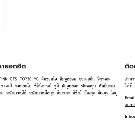
อหายอดฮิต
ติด
สามาร
PINK
BTS
TOP30
YG
คิมซอนโฮ
คิมซูฮยอน
จองแฮอิน
จีชางอุค
ได้ที่
ซงจุงกิ
ซงฮเยคโย
ซีรีส์เกาหลี
ซูจี
นัมจูฮยอก
พัคซอจุน
พัคมินยอง
อม
หนังเกาหลีดี
หนังเกาหลีสนุก
อีจงซอก
อีซึงกิ
อีดงอุค
อีเจฮุน
ไอยู
Emai
admi
I
nbo