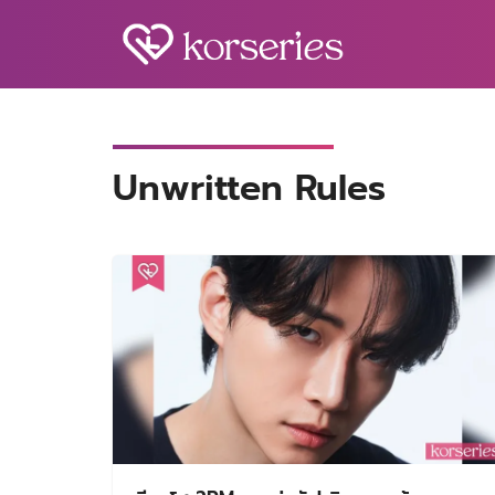
Skip
to
content
S
fo
Unwritten Rules