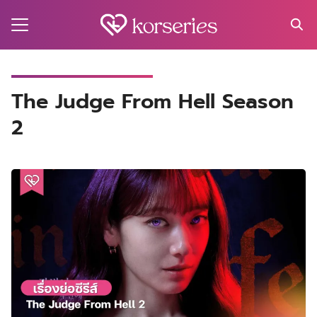
Skip
to
content
Search
for:
MA
The Judge From Hell Season
2
ES
CT
EL
UTY
T
EW
US