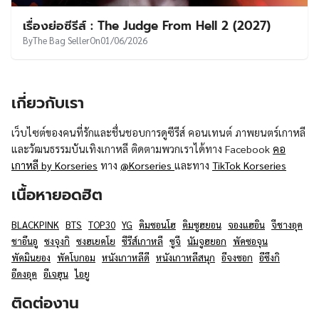
UT
เรื่องย่อซีรีส์ : The Judge From Hell 2 (2027)
By
The Bag Seller
On
01/06/2026
เกี่ยวกับเรา
เว็บไซต์ของคนที่รักและชื่นชอบการดูซีรีส์ คอนเทนต์ ภาพยนตร์เกาหลี
และวัฒนธรรมบันเทิงเกาหลี ติดตามพวกเราได้ทาง Facebook
คอ
เกาหลี by Korseries
ทาง
@Korseries
และทาง
TikTok Korseries
เนื้อหายอดฮิต
BLACKPINK
BTS
TOP30
YG
คิมซอนโฮ
คิมซูฮยอน
จองแฮอิน
จีชางอุค
ชาอึนอู
ซงจุงกิ
ซงฮเยคโย
ซีรีส์เกาหลี
ซูจี
นัมจูฮยอก
พัคซอจุน
พัคมินยอง
พัคโบกอม
หนังเกาหลีดี
หนังเกาหลีสนุก
อีจงซอก
อีซึงกิ
อีดงอุค
อีเจฮุน
ไอยู
ติดต่องาน